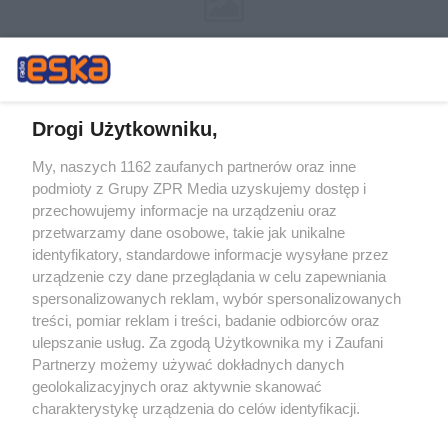
Drogi Użytkowniku,
My, naszych 1162 zaufanych partnerów oraz inne
Żaden utwór zamieszczony w serwisie nie może być powielany i
podmioty z Grupy ZPR Media uzyskujemy dostęp i
rozpowszechniany lub dalej rozpowszechniany w jakikolwiek sposób (w
tym także elektroniczny lub mechaniczny) na jakimkolwiek polu
przechowujemy informacje na urządzeniu oraz
eksploatacji w jakiejkolwiek formie, włącznie z umieszczaniem w
przetwarzamy dane osobowe, takie jak unikalne
Internecie bez pisemnej zgody właściciela praw. Jakiekolwiek użycie lub
identyfikatory, standardowe informacje wysyłane przez
wykorzystanie utworów w całości lub w części z naruszeniem prawa,
tzn. bez właściwej zgody, jest zabronione pod groźbą kary i może być
urządzenie czy dane przeglądania w celu zapewniania
ścigane prawnie.
spersonalizowanych reklam, wybór spersonalizowanych
treści, pomiar reklam i treści, badanie odbiorców oraz
ulepszanie usług. Za zgodą Użytkownika my i Zaufani
Partnerzy możemy używać dokładnych danych
geolokalizacyjnych oraz aktywnie skanować
charakterystykę urządzenia do celów identyfikacji.
Ponieważ cenimy Twoją prywatność, prosimy o zgodę na
O nas