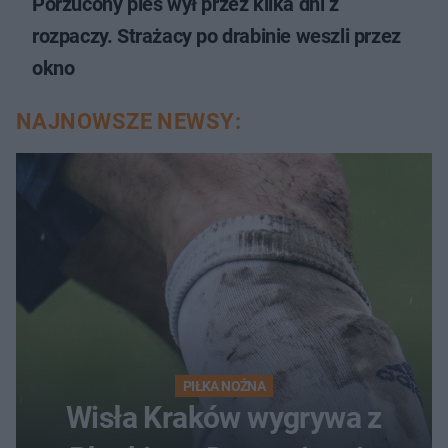
Porzucony pies wył przez kilka dni z
rozpaczy. Strażacy po drabinie weszli przez
okno
NAJNOWSZE NEWSY:
PIŁKA NOŻNA
Wisła Kraków wygrywa z