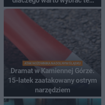
dlaczego warto wybrać ten
kierunek na urlop!
ATAK NOŻOWNIKA NA DOLNYM ŚLĄSKU
Dramat w Kamiennej Górze.
15-latek zaatakowany ostrym
narzędziem