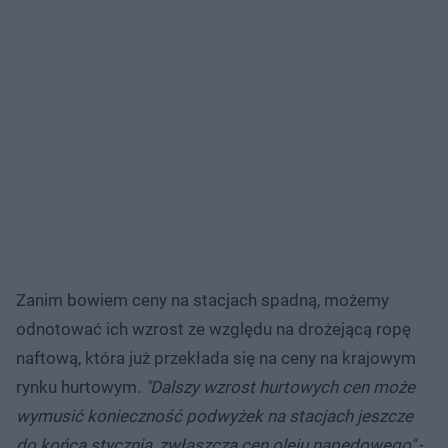
Zanim bowiem ceny na stacjach spadną, możemy
odnotować ich wzrost ze względu na drożejącą ropę
naftową, która już przekłada się na ceny na krajowym
rynku hurtowym.
"Dalszy wzrost hurtowych cen może
wymusić konieczność podwyżek na stacjach jeszcze
do końca stycznia, zwłaszcza cen oleju napędowego"
-