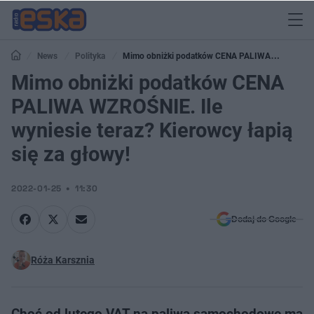
News
Polityka
Mimo obniżki podatków CENA PALIWA
WZROŚNIE. Ile wyniesie teraz? Kierowcy łapią się za głowy!
Mimo obniżki podatków CENA
PALIWA WZROŚNIE. Ile
wyniesie teraz? Kierowcy łapią
się za głowy!
2022-01-25
11:30
Dodaj do Google
Róża Karsznia
Choć od lutego VAT na paliwa samochodowe ma