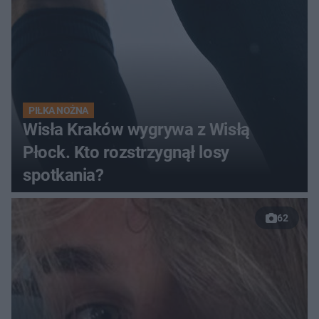
PIŁKA NOŻNA
Wisła Kraków wygrywa z Wisłą
Płock. Kto rozstrzygnął losy
spotkania?
62