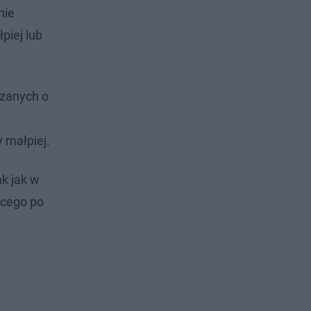
nie
piej lub
rzanych o
 małpiej.
ak jak w
ącego po