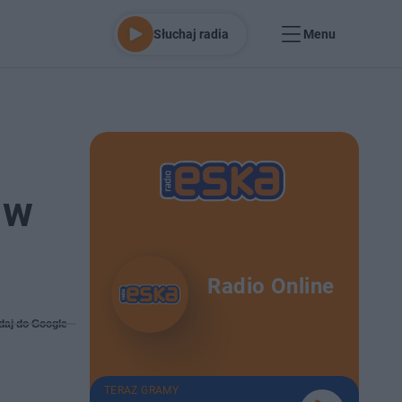
Słuchaj radia
Menu
 w
Radio Online
daj do Google
TERAZ GRAMY