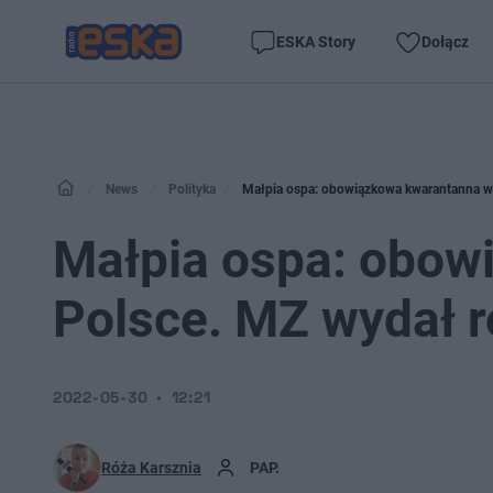
ESKA Story
Dołącz
News
Polityka
Małpia ospa: obowiązkowa kwarantanna w
Małpia ospa: obow
Polsce. MZ wydał 
2022-05-30
12:21
Róża Karsznia
PAP.