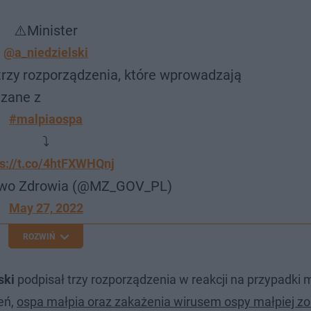
⚠️Minister
@a_niedzielski
trzy rozporządzenia, które wprowadzają
ązane z
#malpiaospa
⤵️
ps://t.co/4htFXWHQnj
two Zdrowia (@MZ_GOV_PL)
May 27, 2022
ROZWIŃ
ski
podpisał trzy rozporządzenia w reakcji na przypadki m
eń,
ospa małpia oraz zakażenia wirusem ospy małpiej zo