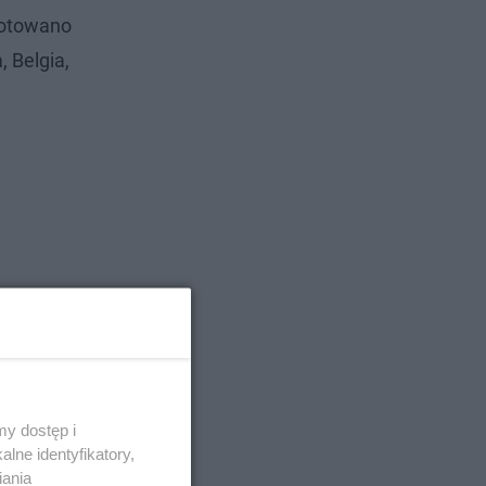
notowano
 Belgia,
y dostęp i
lne identyfikatory,
iania