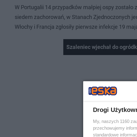
W Portugalii 14 przypadków małpiej ospy zostało
siedem zachorowań, w Stanach Zjednoczonych jed
Włochy i Francja zgłosiły pierwsze infekcje 19 maj
Szaleniec wjechał do ogródk
Drogi Użytkow
My, naszych 1160 zau
przechowujemy informa
standardowe informac