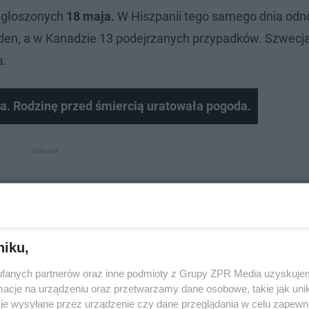
 zgłoszonych
18 maja.
W Hiszpanii tego samego dnia od
en, a w Kanadzie 13 podejrzanych przypadków. Szwecja,
a.
a. Rodzinę przed śmiercią uratowała pogoda.
niku,
fanych partnerów oraz inne podmioty z Grupy ZPR Media uzyskujem
cje na urządzeniu oraz przetwarzamy dane osobowe, takie jak unika
je wysyłane przez urządzenie czy dane przeglądania w celu zapewn