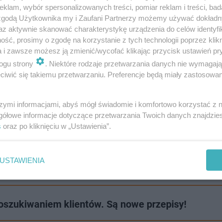
klam, wybór spersonalizowanych treści, pomiar reklam i treści, bad
 zgodą Użytkownika my i Zaufani Partnerzy możemy używać dokład
az aktywnie skanować charakterystykę urządzenia do celów identyfi
ść, prosimy o zgodę na korzystanie z tych technologii poprzez klikn
zymać rozprzestrzenianie się małpiej ospy poprzez rygo
a i zawsze możesz ją zmienić/wycofać klikając przycisk ustawień pr
ogu strony
. Niektóre rodzaje przetwarzania danych nie wymagaj
iwić się takiemu przetwarzaniu. Preferencje będą miały zastosowanie
znosi się poprzez maleńkie kropelki unoszące się w powi
 w wyniku bliskiego kontaktu z płynami ustrojowymi, tak
szymi informacjami, abyś mógł świadomie i komfortowo korzystać z
gółowe informacje dotyczące przetwarzania Twoich danych znajdzi
 zakazi znacznie mniej osób z najbliższego otoczenia niż
s
oraz po kliknięciu w „Ustawienia”.
w kontrolowaniu wirusa wywołującego małpią ospę nad
nione płynem zmiany na twarzy, dłoniach i stopach
. Nie 
USTAWIENIA
 przypadku COVID-19.
zukiwaniem klientów. Są nowe przepisy!