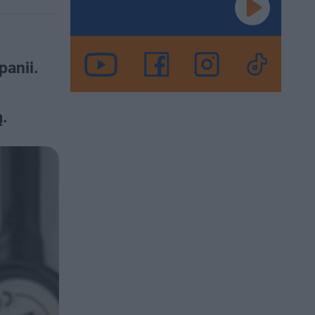
panii.
ą.