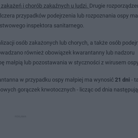
 zakażeń i chorób zakaźnych u ludzi.
Drugie rozporządze
elczera przypadków podejrzenia lub rozpoznania ospy mał
stwowego inspektora sanitarnego.
lizacji osób zakażonych lub chorych, a także osób podej
rowadzano również obowiązek kwarantanny lub nadzoru
ę małpią lub pozostawania w styczności z wirusem ospy
antanna w przypadku ospy małpiej ma wynosić
21 dni
- t
sowych gorączek krwotocznych - licząc od dnia następuj