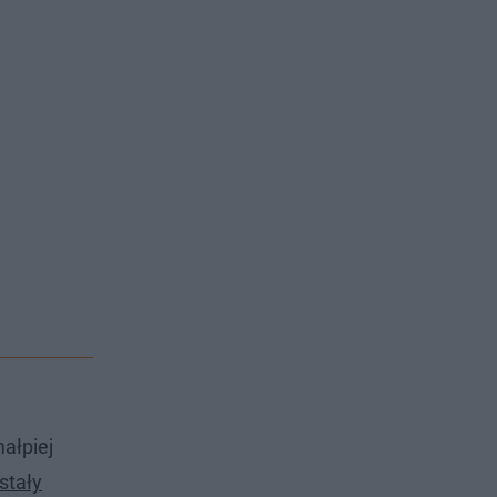
ałpiej
stały