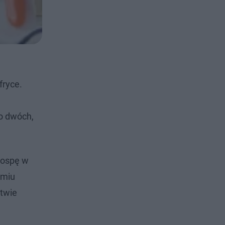
fryce.
po dwóch,
 ospę w
śmiu
stwie