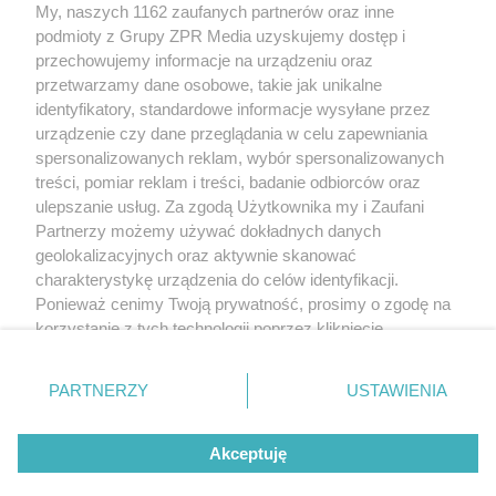
My, naszych 1162 zaufanych partnerów oraz inne
Żaden utwór zamieszczony w serwisie nie może być powielany i
podmioty z Grupy ZPR Media uzyskujemy dostęp i
rozpowszechniany lub dalej rozpowszechniany w jakikolwiek sposób (w
tym także elektroniczny lub mechaniczny) na jakimkolwiek polu
przechowujemy informacje na urządzeniu oraz
eksploatacji w jakiejkolwiek formie, włącznie z umieszczaniem w Internecie
przetwarzamy dane osobowe, takie jak unikalne
bez pisemnej zgody właściciela praw. Jakiekolwiek użycie lub
identyfikatory, standardowe informacje wysyłane przez
wykorzystanie utworów w całości lub w części z naruszeniem prawa, tzn.
bez właściwej zgody, jest zabronione pod groźbą kary i może być ścigane
urządzenie czy dane przeglądania w celu zapewniania
prawnie.
spersonalizowanych reklam, wybór spersonalizowanych
treści, pomiar reklam i treści, badanie odbiorców oraz
ulepszanie usług. Za zgodą Użytkownika my i Zaufani
Partnerzy możemy używać dokładnych danych
geolokalizacyjnych oraz aktywnie skanować
charakterystykę urządzenia do celów identyfikacji.
Ponieważ cenimy Twoją prywatność, prosimy o zgodę na
O nas
korzystanie z tych technologii poprzez kliknięcie
Informacje prawne
„Akceptuję”. Zgoda jest dobrowolna i zawsze możesz ją
zmienić/wycofać klikając przycisk ustawień prywatności
Nasze serwisy
PARTNERZY
USTAWIENIA
znajdujący się w lewym dolnym rogu strony
. Niektóre
rodzaje przetwarzania danych nie wymagają zgody
© 2026 Grupa ZPR Media
Akceptuję
użytkownika, ale masz prawo sprzeciwić się takiemu
przetwarzaniu. Preferencje będą miały zastosowanie tylko