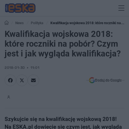
News
Polityka
Kwalifikacja wojskowa 2018: które roczniki na
pobór? Czym jest i jak wygląda kwalifikacja?
Kwalifikacja wojskowa 2018:
które roczniki na pobór? Czym
jest i jak wygląda kwalifikacja?
2018-01-30
11:01
Dodaj do Google
Szykujcie się na kwalifikację wojskową 2018!
Na ESKA.pl dowiecie się czym jest, jak wygląda