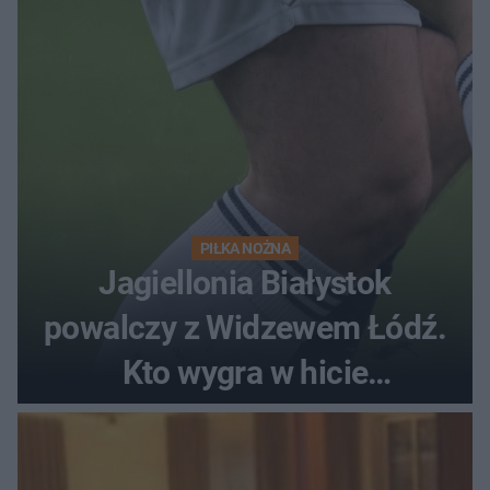
PIŁKA NOŻNA
Jagiellonia Białystok
powalczy z Widzewem Łódź.
Kto wygra w hicie
Ekstraklasy?