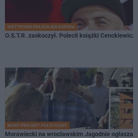
NIETYPOWA POLECAJKA RAPERA
O.S.T.R. zaskoczył. Polecił książki Cenckiewicz
NOWY PROJEKT POLITYCZNY
Morawiecki na wrocławskim Jagodnie ogłasza po