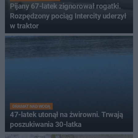
Pijany 67-latek zignorował rogatki.
Rozpędzony pociąg Intercity uderzył
w traktor
DRAMAT NAD WODĄ
47-latek utonął na żwirowni. Trwają
poszukiwania 30-latka