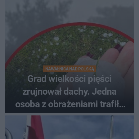
NAWAŁNICA NAD POLSKĄ
Grad wielkości pięści
zrujnował dachy. Jedna
osoba z obrażeniami trafiła
do szpitala