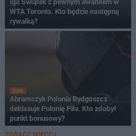
Iga Świątek z pewnym awansem w
WTA Toronto. Kto będzie następną
rywalką?
ŻUŻEL
Abramczyk Polonia Bydgoszcz
deklasuje Polonię Piła. Kto zdobył
punkt bonusowy?
ZOBACZ WIĘCEJ