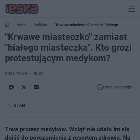
News
Polityka
"Krwawe miasteczko" zamiast "białego
miasteczka". Kto grozi protestującym medykom?
"Krwawe miasteczko" zamiast
"białego miasteczka". Kto grozi
protestującym medykom?
2021-10-06
18:27
Dodaj do Google
STAN
Trwa protest medyków. Wciąż nie udało im się
dojść do porozumienia z resortem zdrowia. Na