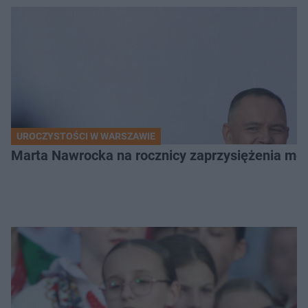
UROCZYSTOŚCI W WARSZAWIE
Marta Nawrocka na rocznicy zaprzysiężenia mę