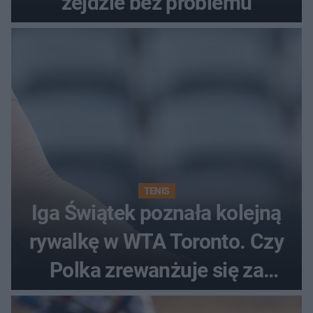
zejdzie bez problemu
TENIS
Iga Świątek poznała kolejną
rywalkę w WTA Toronto. Czy
Polka zrewanżuje się za
ostatnią porażkę?