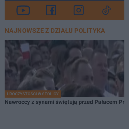
NAJNOWSZE Z DZIAŁU POLITYKA
UROCZYSTOŚCI W STOLICY
Nawroccy z synami świętują przed Pałacem Pre