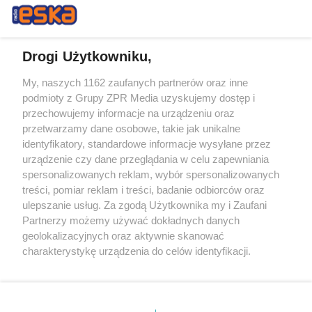
Drogi Użytkowniku,
My, naszych 1162 zaufanych partnerów oraz inne
Żaden utwór zamieszczony w serwisie nie może być powielany i
podmioty z Grupy ZPR Media uzyskujemy dostęp i
rozpowszechniany lub dalej rozpowszechniany w jakikolwiek sposób (w
przechowujemy informacje na urządzeniu oraz
tym także elektroniczny lub mechaniczny) na jakimkolwiek polu
eksploatacji w jakiejkolwiek formie, włącznie z umieszczaniem w
przetwarzamy dane osobowe, takie jak unikalne
Internecie bez pisemnej zgody właściciela praw. Jakiekolwiek użycie lub
identyfikatory, standardowe informacje wysyłane przez
wykorzystanie utworów w całości lub w części z naruszeniem prawa,
tzn. bez właściwej zgody, jest zabronione pod groźbą kary i może być
urządzenie czy dane przeglądania w celu zapewniania
ścigane prawnie.
spersonalizowanych reklam, wybór spersonalizowanych
treści, pomiar reklam i treści, badanie odbiorców oraz
ulepszanie usług. Za zgodą Użytkownika my i Zaufani
Partnerzy możemy używać dokładnych danych
geolokalizacyjnych oraz aktywnie skanować
charakterystykę urządzenia do celów identyfikacji.
Ponieważ cenimy Twoją prywatność, prosimy o zgodę na
O nas
korzystanie z tych technologii poprzez kliknięcie
Informacje prawne
„Akceptuję”. Zgoda jest dobrowolna i zawsze możesz ją
zmienić/wycofać klikając przycisk ustawień prywatności