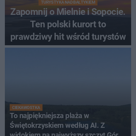
TURYSTYKA NAD BAŁTYKIEM
Zapomnij o Mielnie i Sopocie.
Ten polski kurort to
prawdziwy hit wśród turystów
CIEKAWOSTKA
To najpiękniejsza plaża w
Świętokrzyskiem według AI. Z
widokiem na najwyższy szczyt Gór