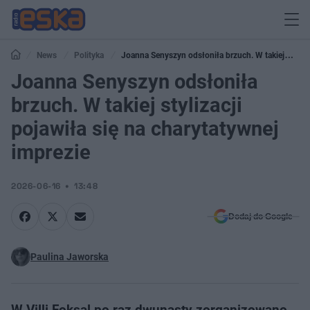
News
Polityka
Joanna Senyszyn odsłoniła brzuch. W takiej
stylizacji pojawiła się na charytatywnej imprezie
Joanna Senyszyn odsłoniła
brzuch. W takiej stylizacji
pojawiła się na charytatywnej
imprezie
2026-06-16
13:48
Dodaj do Google
Paulina Jaworska
W Villi Foksal po raz dwunasty zorganizowano