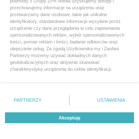
podmioty z Grupy ZPR Media uzyskujemy dostęp i
przechowujemy informacje na urządzeniu oraz
przetwarzamy dane osobowe, takie jak unikalne
identyfikatory, standardowe informacje wysyłane przez
urządzenie czy dane przeglądania w celu zapewniania
spersonalizowanych reklam, wybór spersonalizowanych
treści, pomiar reklam i treści, badanie odbiorców oraz
ulepszanie usług. Za zgodą Użytkownika my i Zaufani
Partnerzy możemy używać dokładnych danych
geolokalizacyjnych oraz aktywnie skanować
charakterystykę urządzenia do celów identyfikacji.
Ponieważ cenimy Twoją prywatność, prosimy o zgodę na
korzystanie z tych technologii poprzez kliknięcie
„Akceptuję”. Zgoda jest dobrowolna i zawsze możesz ją
zmienić/wycofać klikając przycisk ustawień prywatności
PARTNERZY
USTAWIENIA
znajdujący się w lewym dolnym rogu strony
. Niektóre
rodzaje przetwarzania danych nie wymagają zgody
Akceptuję
użytkownika, ale masz prawo sprzeciwić się takiemu
przetwarzaniu. Preferencje będą miały zastosowanie tylko
na tej witrynie.
Żaden utwór zamieszczony w serwisie nie może być powielany i