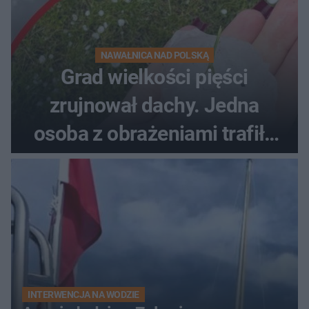
NAWAŁNICA NAD POLSKĄ
Grad wielkości pięści
zrujnował dachy. Jedna
osoba z obrażeniami trafiła
do szpitala
INTERWENCJA NA WODZIE