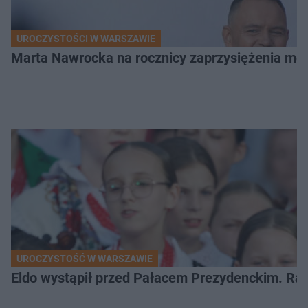
UROCZYSTOŚCI W WARSZAWIE
Marta Nawrocka na rocznicy zaprzysiężenia mę
UROCZYSTOŚĆ W WARSZAWIE
Eldo wystąpił przed Pałacem Prezydenckim. Ra