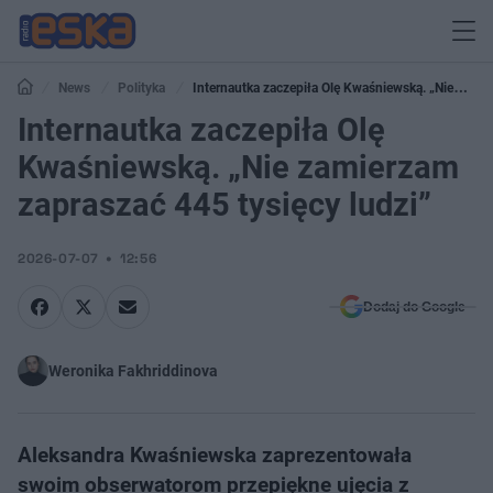
News
Polityka
Internautka zaczepiła Olę Kwaśniewską. „Nie
zamierzam zapraszać 445 tysięcy ludzi”
Internautka zaczepiła Olę
Kwaśniewską. „Nie zamierzam
zapraszać 445 tysięcy ludzi”
2026-07-07
12:56
Dodaj do Google
Weronika Fakhriddinova
Aleksandra Kwaśniewska zaprezentowała
swoim obserwatorom przepiękne ujęcia z