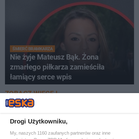
ŚMIERĆ BRAMKARZA
Nie żyje Mateusz Bąk. Żona
zmarłego piłkarza zamieściła
łamiący serce wpis
ZOBACZ WIĘCEJ
Drogi Użytkowniku,
My, naszych 1160 zaufanych partnerów oraz inne