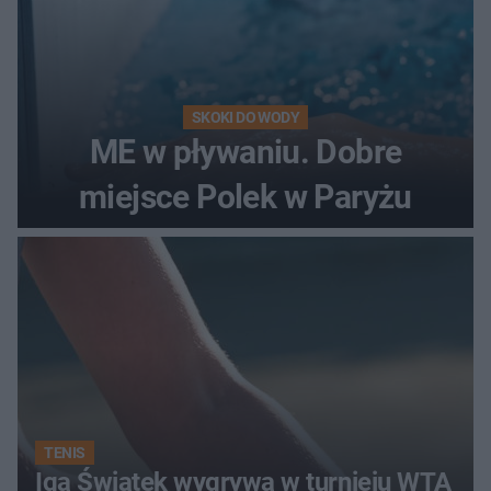
SKOKI DO WODY
ME w pływaniu. Dobre
miejsce Polek w Paryżu
TENIS
Iga Świątek wygrywa w turnieju WTA