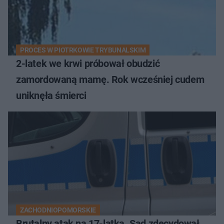
PROCES W PIOTRKOWIE TRYBUNALSKIM
2-latek we krwi próbował obudzić
zamordowaną mamę. Rok wcześniej cudem
uniknęła śmierci
ZACHODNIOPOMORSKIE
Brutalny atak na 17-latka. Sąd zdecydował