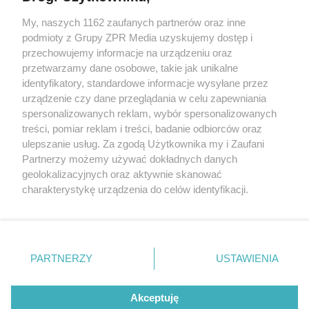
My, naszych 1162 zaufanych partnerów oraz inne
Żaden utwór zamieszczony w serwisie nie może być powielany i
podmioty z Grupy ZPR Media uzyskujemy dostęp i
rozpowszechniany lub dalej rozpowszechniany w jakikolwiek sposób (w
tym także elektroniczny lub mechaniczny) na jakimkolwiek polu
przechowujemy informacje na urządzeniu oraz
eksploatacji w jakiejkolwiek formie, włącznie z umieszczaniem w
przetwarzamy dane osobowe, takie jak unikalne
Internecie bez pisemnej zgody właściciela praw. Jakiekolwiek użycie lub
identyfikatory, standardowe informacje wysyłane przez
wykorzystanie utworów w całości lub w części z naruszeniem prawa,
tzn. bez właściwej zgody, jest zabronione pod groźbą kary i może być
urządzenie czy dane przeglądania w celu zapewniania
ścigane prawnie.
spersonalizowanych reklam, wybór spersonalizowanych
treści, pomiar reklam i treści, badanie odbiorców oraz
ulepszanie usług. Za zgodą Użytkownika my i Zaufani
Partnerzy możemy używać dokładnych danych
geolokalizacyjnych oraz aktywnie skanować
charakterystykę urządzenia do celów identyfikacji.
Ponieważ cenimy Twoją prywatność, prosimy o zgodę na
O nas
korzystanie z tych technologii poprzez kliknięcie
Informacje prawne
„Akceptuję”. Zgoda jest dobrowolna i zawsze możesz ją
zmienić/wycofać klikając przycisk ustawień prywatności
PARTNERZY
USTAWIENIA
Nasze serwisy
znajdujący się w lewym dolnym rogu strony
. Niektóre
rodzaje przetwarzania danych nie wymagają zgody
© 2026 Grupa ZPR Media
Akceptuję
użytkownika, ale masz prawo sprzeciwić się takiemu