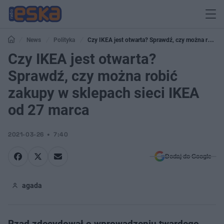
News
Polityka
Czy IKEA jest otwarta? Sprawdź, czy można robić
zakupy w sklepach sieci IKEA od 27 marca
Czy IKEA jest otwarta?
Sprawdź, czy można robić
zakupy w sklepach sieci IKEA
od 27 marca
2021-03-26
7:40
Dodaj do Google
agada
Rząd zdecydował o wprowadzeniu twardego