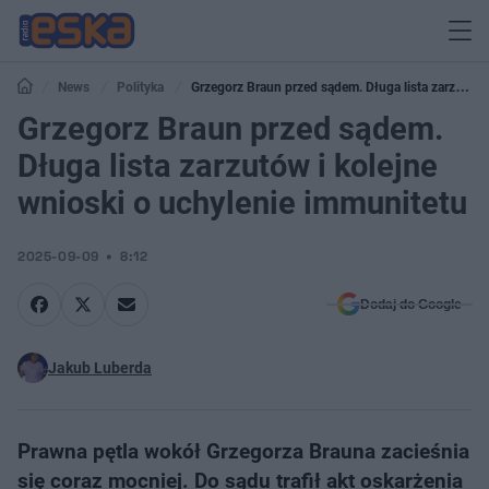
News
Polityka
Grzegorz Braun przed sądem. Długa lista zarzutów
i kolejne wnioski o uchylenie immunitetu
Grzegorz Braun przed sądem.
Długa lista zarzutów i kolejne
wnioski o uchylenie immunitetu
2025-09-09
8:12
Dodaj do Google
Jakub Luberda
Prawna pętla wokół Grzegorza Brauna zacieśnia
się coraz mocniej. Do sądu trafił akt oskarżenia