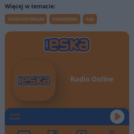
GRZEGORZ BRAUN
OSKARŻENIE
SĄD
Radio Online
TERAZ
GRAMY