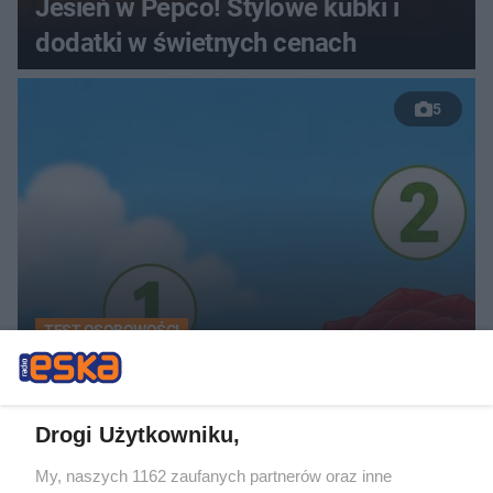
Jesień w Pepco! Stylowe kubki i
dodatki w świetnych cenach
5
TEST OSOBOWOŚCI
Psychotest. Wybierz jeden kwiat i
sprawdź, jaki masz typ osobowości
Drogi Użytkowniku,
ZOBACZ WIĘCEJ
My, naszych 1162 zaufanych partnerów oraz inne