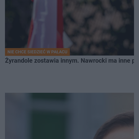
NIE CHCE SIEDZIEĆ W PAŁACU
Żyrandole zostawia innym. Nawrocki ma inne pl