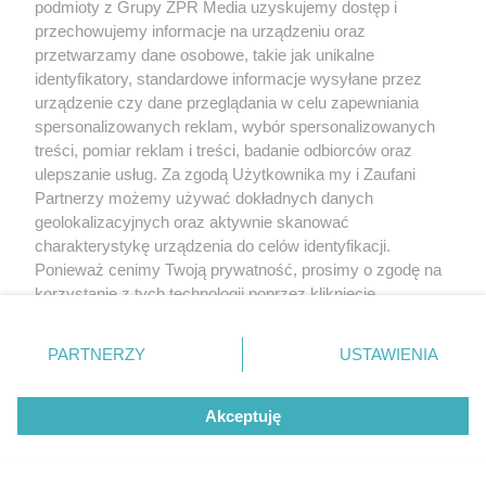
podmioty z Grupy ZPR Media uzyskujemy dostęp i
przechowujemy informacje na urządzeniu oraz
przetwarzamy dane osobowe, takie jak unikalne
identyfikatory, standardowe informacje wysyłane przez
urządzenie czy dane przeglądania w celu zapewniania
spersonalizowanych reklam, wybór spersonalizowanych
treści, pomiar reklam i treści, badanie odbiorców oraz
ulepszanie usług. Za zgodą Użytkownika my i Zaufani
Partnerzy możemy używać dokładnych danych
geolokalizacyjnych oraz aktywnie skanować
charakterystykę urządzenia do celów identyfikacji.
Ponieważ cenimy Twoją prywatność, prosimy o zgodę na
korzystanie z tych technologii poprzez kliknięcie
„Akceptuję”. Zgoda jest dobrowolna i zawsze możesz ją
zmienić/wycofać klikając przycisk ustawień prywatności
PARTNERZY
USTAWIENIA
znajdujący się w lewym dolnym rogu strony
. Niektóre
rodzaje przetwarzania danych nie wymagają zgody
Akceptuję
użytkownika, ale masz prawo sprzeciwić się takiemu
przetwarzaniu. Preferencje będą miały zastosowanie tylko
na tej witrynie.