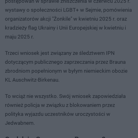
postępowań w sprawie zniszczenia w czerwcu 2025 r.
wystawy o społeczności LGBT+ w Sejmie, pomówienia
organizatorów akcji "Żonkile" w kwietniu 2025 r. oraz
kradzieży flag Ukrainy i Unii Europejskiej w kwietniu i
maju 2025 r.
Trzeci wniosek jest związany ze śledztwem IPN
dotyczącym publicznego zaprzeczania przez Brauna
zbrodniom popełnionym w byłym niemieckim obozie
KL Auschwitz-Birkenau.
To wciąż nie wszystko. Swój wniosek zapowiedziała
również policja w związku z blokowaniem przez
polityka wyjazdu uczestników uroczystości w
Jedwabnem.