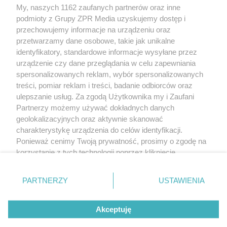
My, naszych 1162 zaufanych partnerów oraz inne
Żaden utwór zamieszczony w serwisie nie może być powielany i
podmioty z Grupy ZPR Media uzyskujemy dostęp i
rozpowszechniany lub dalej rozpowszechniany w jakikolwiek sposób (w
tym także elektroniczny lub mechaniczny) na jakimkolwiek polu
przechowujemy informacje na urządzeniu oraz
eksploatacji w jakiejkolwiek formie, włącznie z umieszczaniem w Internecie
przetwarzamy dane osobowe, takie jak unikalne
bez pisemnej zgody właściciela praw. Jakiekolwiek użycie lub
wykorzystanie utworów w całości lub w części z naruszeniem prawa, tzn.
identyfikatory, standardowe informacje wysyłane przez
bez właściwej zgody, jest zabronione pod groźbą kary i może być ścigane
urządzenie czy dane przeglądania w celu zapewniania
prawnie.
spersonalizowanych reklam, wybór spersonalizowanych
treści, pomiar reklam i treści, badanie odbiorców oraz
ulepszanie usług. Za zgodą Użytkownika my i Zaufani
Partnerzy możemy używać dokładnych danych
geolokalizacyjnych oraz aktywnie skanować
charakterystykę urządzenia do celów identyfikacji.
O nas
Ponieważ cenimy Twoją prywatność, prosimy o zgodę na
korzystanie z tych technologii poprzez kliknięcie
Informacje prawne
„Akceptuję”. Zgoda jest dobrowolna i zawsze możesz ją
zmienić/wycofać klikając przycisk ustawień prywatności
Nasze serwisy
PARTNERZY
USTAWIENIA
znajdujący się w lewym dolnym rogu strony
. Niektóre
rodzaje przetwarzania danych nie wymagają zgody
© 2026 Grupa ZPR Media
Akceptuję
użytkownika, ale masz prawo sprzeciwić się takiemu
przetwarzaniu. Preferencje będą miały zastosowanie tylko