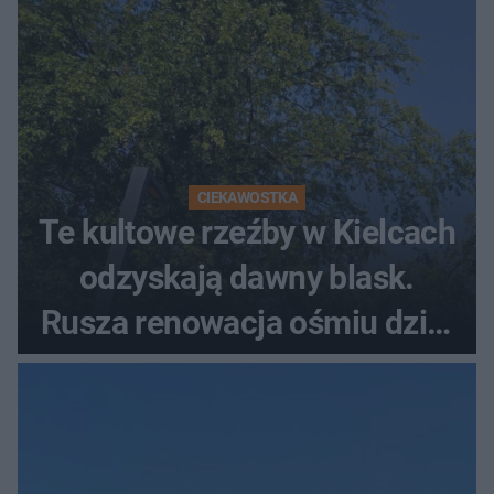
CIEKAWOSTKA
Te kultowe rzeźby w Kielcach
odzyskają dawny blask.
Rusza renowacja ośmiu dzieł
z lat 70.