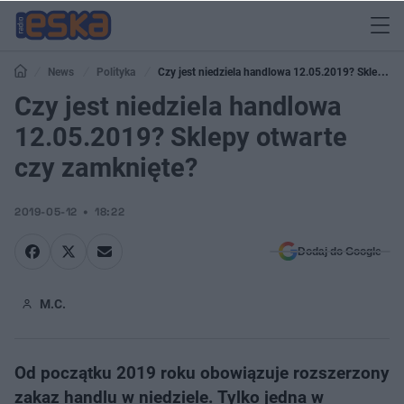
News
Polityka
Czy jest niedziela handlowa 12.05.2019? Sklepy
otwarte czy zamknięte?
Czy jest niedziela handlowa
12.05.2019? Sklepy otwarte
czy zamknięte?
2019-05-12
18:22
Dodaj do Google
M.C.
Od początku 2019 roku obowiązuje rozszerzony
zakaz handlu w niedziele. Tylko jedna w