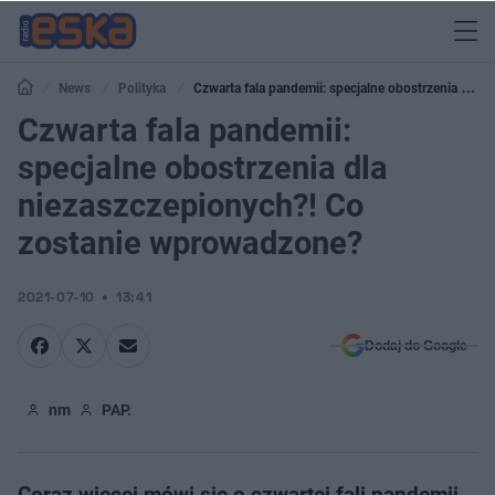
News
Polityka
Czwarta fala pandemii: specjalne obostrzenia dla
niezaszczepionych?! Co zostanie wprowadzone?
Czwarta fala pandemii:
specjalne obostrzenia dla
niezaszczepionych?! Co
zostanie wprowadzone?
2021-07-10
13:41
Dodaj do Google
nm
PAP.
Coraz więcej mówi się o czwartej fali pandemii