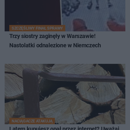
SZCZĘŚLIWY FINAŁ SPRAWY
Trzy siostry zaginęły w Warszawie!
Nastolatki odnalezione w Niemczech
NACIĄGACZE ATAKUJĄ
Latem kupujesz opał przez internet? Uważaj