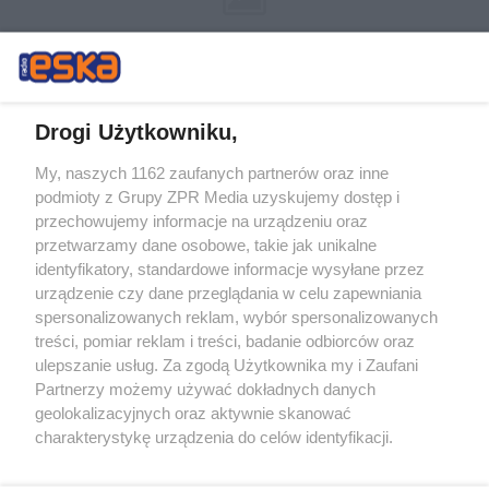
Drogi Użytkowniku,
My, naszych 1162 zaufanych partnerów oraz inne
Żaden utwór zamieszczony w serwisie nie może być powielany i
podmioty z Grupy ZPR Media uzyskujemy dostęp i
rozpowszechniany lub dalej rozpowszechniany w jakikolwiek sposób (w
tym także elektroniczny lub mechaniczny) na jakimkolwiek polu
przechowujemy informacje na urządzeniu oraz
eksploatacji w jakiejkolwiek formie, włącznie z umieszczaniem w
przetwarzamy dane osobowe, takie jak unikalne
Internecie bez pisemnej zgody właściciela praw. Jakiekolwiek użycie lub
identyfikatory, standardowe informacje wysyłane przez
wykorzystanie utworów w całości lub w części z naruszeniem prawa,
tzn. bez właściwej zgody, jest zabronione pod groźbą kary i może być
urządzenie czy dane przeglądania w celu zapewniania
ścigane prawnie.
spersonalizowanych reklam, wybór spersonalizowanych
treści, pomiar reklam i treści, badanie odbiorców oraz
ulepszanie usług. Za zgodą Użytkownika my i Zaufani
Partnerzy możemy używać dokładnych danych
geolokalizacyjnych oraz aktywnie skanować
charakterystykę urządzenia do celów identyfikacji.
Ponieważ cenimy Twoją prywatność, prosimy o zgodę na
O nas
korzystanie z tych technologii poprzez kliknięcie