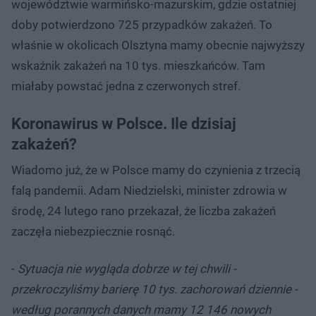
województwie warmińsko-mazurskim, gdzie ostatniej
doby potwierdzono 725 przypadków zakażeń. To
właśnie w okolicach Olsztyna mamy obecnie najwyższy
wskaźnik zakażeń na 10 tys. mieszkańców. Tam
miałaby powstać jedna z czerwonych stref.
Koronawirus w Polsce. Ile dzisiaj
zakażeń?
Wiadomo już, że w Polsce mamy do czynienia z trzecią
falą pandemii. Adam Niedzielski, minister zdrowia w
środę, 24 lutego rano przekazał, że liczba zakażeń
zaczęła niebezpiecznie rosnąć.
-
Sytuacja nie wygląda dobrze w tej chwili -
przekroczyliśmy barierę 10 tys. zachorowań dziennie -
według porannych danych mamy 12 146 nowych