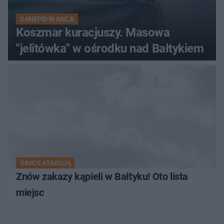
SANEPID W AKCJI
Koszmar kuracjuszy. Masowa
"jelitówka" w ośrodku nad Bałtykiem
SINICE ATAKUJĄ
Znów zakazy kąpieli w Bałtyku! Oto lista
miejsc