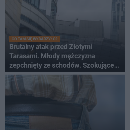
CO TAM SIĘ WYDARZYŁO?
Brutalny atak przed Złotymi
Tarasami. Młody mężczyzna
zepchnięty ze schodów. Szokujące
nagranie krąży po sieci