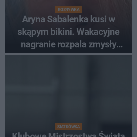
ROZRYWKA
Aryna Sabalenka kusi w
skąpym bikini. Wakacyjne
nagranie rozpala zmysły
fanów
SIATKÓWKA
Klubowe Mistrzostwa Świata