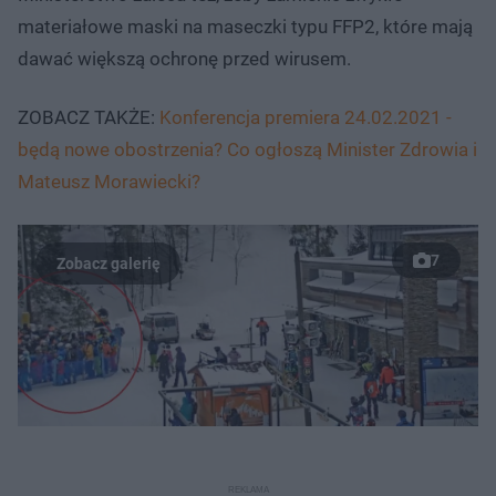
materiałowe maski na maseczki typu FFP2, które mają
dawać większą ochronę przed wirusem.
ZOBACZ TAKŻE:
Konferencja premiera 24.02.2021 -
będą nowe obostrzenia? Co ogłoszą Minister Zdrowia i
Mateusz Morawiecki?
7