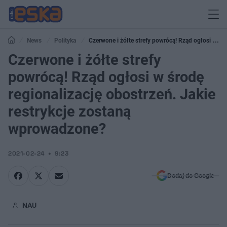
News
Polityka
Czerwone i żółte strefy powrócą! Rząd ogłosi w
środę regionalizację obostrzeń. Jakie restrykcje zostaną wprowadzone?
Czerwone i żółte strefy
powrócą! Rząd ogłosi w środę
regionalizację obostrzeń. Jakie
restrykcje zostaną
wprowadzone?
2021-02-24
9:23
Dodaj do Google
NAU