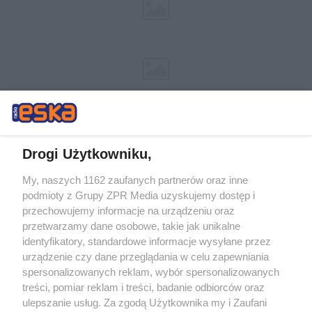
Drogi Użytkowniku,
My, naszych 1162 zaufanych partnerów oraz inne
Żaden utwór zamieszczony w serwisie nie może być powielany i
podmioty z Grupy ZPR Media uzyskujemy dostęp i
rozpowszechniany lub dalej rozpowszechniany w jakikolwiek sposób (w
przechowujemy informacje na urządzeniu oraz
tym także elektroniczny lub mechaniczny) na jakimkolwiek polu
eksploatacji w jakiejkolwiek formie, włącznie z umieszczaniem w
przetwarzamy dane osobowe, takie jak unikalne
Internecie bez pisemnej zgody właściciela praw. Jakiekolwiek użycie lub
identyfikatory, standardowe informacje wysyłane przez
wykorzystanie utworów w całości lub w części z naruszeniem prawa,
tzn. bez właściwej zgody, jest zabronione pod groźbą kary i może być
urządzenie czy dane przeglądania w celu zapewniania
ścigane prawnie.
spersonalizowanych reklam, wybór spersonalizowanych
treści, pomiar reklam i treści, badanie odbiorców oraz
ulepszanie usług. Za zgodą Użytkownika my i Zaufani