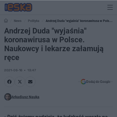
News
Polityka
Andrzej Duda "wyjaśnia" koronawirusa w Polsce.
Naukowcy i lekarze załamują ręce
Andrzej Duda "wyjaśnia"
koronawirusa w Polsce.
Naukowcy i lekarze załamują
ręce
2021-06-16
13:47
Dodaj do Google
Arkadiusz Nauka
- Dziś żyjemy nadzieją, że ludzkość weszła na