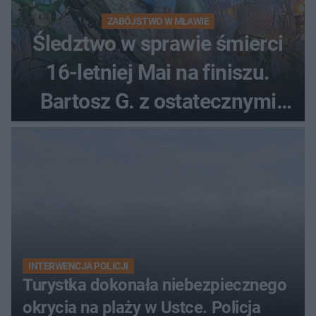
ZABÓJSTWO W MŁAWIE
Śledztwo w sprawie śmierci
16-letniej Mai na finiszu.
Bartosz G. z ostatecznymi
zarzutami
INTERWENCJA POLICJI
Turystka dokonała niebezpiecznego
okrycia na plaży w Ustce. Policja