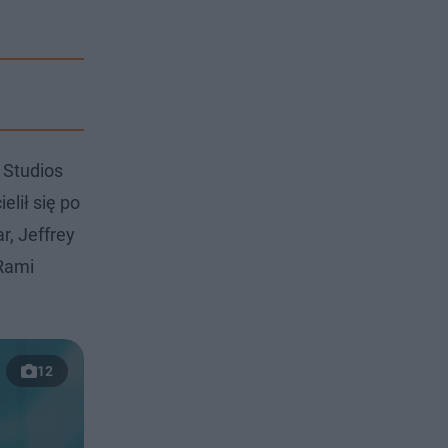
 Studios
elił się po
r, Jeffrey
 Rami
12