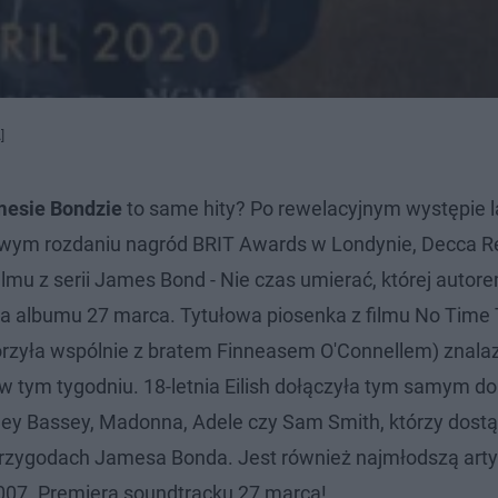
]
mesie Bondzie
to same hity? Po rewelacyjnym występie 
rkowym rozdaniu nagród BRIT Awards w Londynie, Decca R
mu z serii James Bond - Nie czas umierać, której autore
era albumu 27 marca. Tytułowa piosenka z filmu No Time 
worzyła wspólnie z bratem Finneasem O'Connellem) znalaz
ii w tym tygodniu. 18-letnia Eilish dołączyła tym samym d
y Bassey, Madonna, Adele czy Sam Smith, którzy dostąp
 przygodach Jamesa Bonda. Jest również najmłodszą art
007. Premiera soundtracku 27 marca!