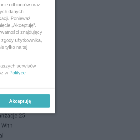
anie odbiorców oraz
nych danych
em
kacji. Ponieważ
ięcie „Akceptuję”.
wą serią
ywatności znajdujący
ą zgody użytkownika,
 tylko na tej
e dźwięki
ns
 naszych serwisów
o
esz w
Polityce
Steve
Akceptuję
dzie Decca
anżacje 25
 With
al