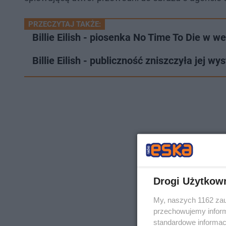
PRZECZYTAJ TAKŻE:
Billie Eilish - piosenka No Time To Die w w
Billie Eilish - publiczność zniszczyła jej 
Drogi Użytkow
My, naszych 1162 zau
przechowujemy informa
standardowe informac