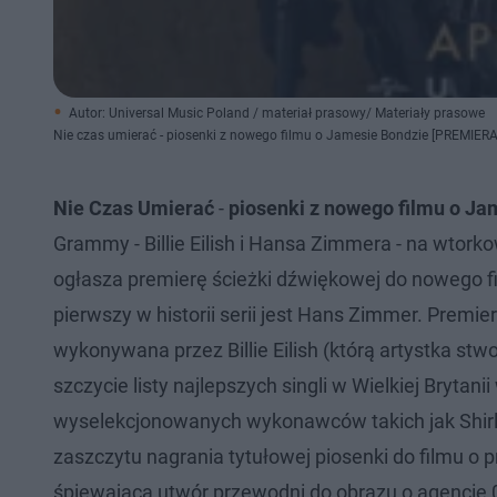
Autor: Universal Music Poland / materiał prasowy/ Materiały prasowe
Nie czas umierać - piosenki z nowego filmu o Jamesie Bondzie [PREMIERA
Nie Czas Umierać
-
piosenki z nowego filmu o Ja
Grammy - Billie Eilish i Hansa Zimmera - na wto
ogłasza premierę ścieżki dźwiękowej do nowego fil
pierwszy w historii serii jest Hans Zimmer. Premi
wykonywana przez Billie Eilish (którą artystka st
szczycie listy najlepszych singli w Wielkiej Brytan
wyselekcjonowanych wykonawców takich jak Shirle
zaszczytu nagrania tytułowej piosenki do filmu o
śpiewającą utwór przewodni do obrazu o agencie 