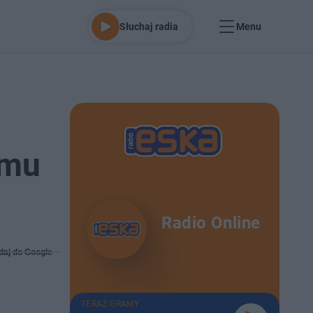
Słuchaj radia
Menu
lmu
Radio Online
daj do Google
TERAZ GRAMY