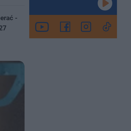
erać -
 27
.