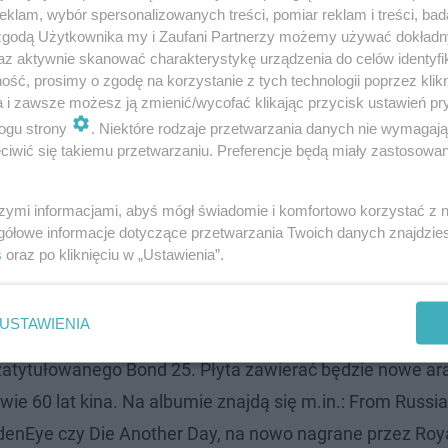
klam, wybór spersonalizowanych treści, pomiar reklam i treści, bad
 zgodą Użytkownika my i Zaufani Partnerzy możemy używać dokład
 obrazu No Time To Die, zaprosili do współpracy nad film
az aktywnie skanować charakterystykę urządzenia do celów identyfi
ść, prosimy o zgodę na korzystanie z tych technologii poprzez klikn
 radości z tego powodu: -
Możliwość pracy nad tak kulto
a i zawsze możesz ją zmienić/wycofać klikając przycisk ustawień pr
adczeniem. Cary, Michael i Barbara są niezwykłymi
ogu strony
. Niektóre rodzaje przetwarzania danych nie wymagaj
iwić się takiemu przetwarzaniu. Preferencje będą miały zastosowanie
ekscytowani faktem, że świat już wkrótce usłyszy now
ga dodaje: -
Jestem niezmiernie podekscytowany, że Ha
szymi informacjami, abyś mógł świadomie i komfortowo korzystać z
a do Bonda zawsze była ikoniczna, a Hans dodaje do teg
gółowe informacje dotyczące przetwarzania Twoich danych znajdzi
s
oraz po kliknięciu w „Ustawienia”.
kże gitarzysta Johnny Marr oraz kompozytor i producent 
USTAWIENIA
em. Z okazji premiery dwudziestego piątego filmu o Bon
atytułowanego Bond 25. Płyta zawierać będzie nowe ar
e 60 lat kina. Na albumie znajdą się m.in.: From Russia
ldenEye czy Die Another Day, na nowo nagrane przez Roy