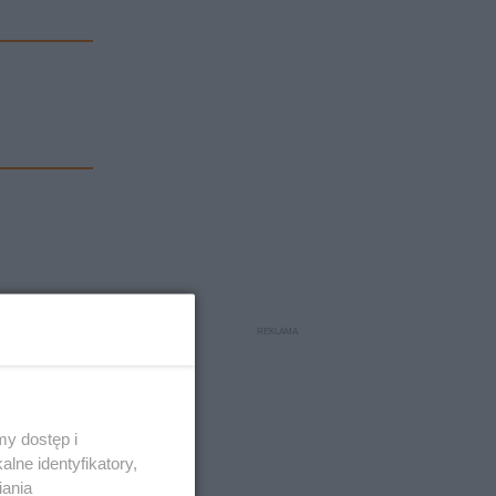
y dostęp i
lne identyfikatory,
iania