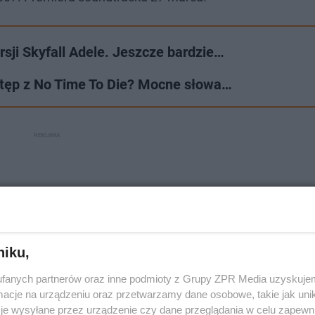
ersji Skyfall Adele. Jeszcze bardzie…
występ z No Time To Die? Mocne słowa…
niku,
fanych partnerów oraz inne podmioty z Grupy ZPR Media uzyskujem
cje na urządzeniu oraz przetwarzamy dane osobowe, takie jak unika
je wysyłane przez urządzenie czy dane przeglądania w celu zapewn