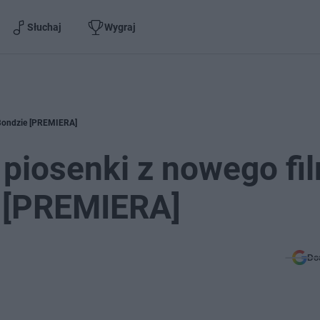
Słuchaj
Wygraj
 Bondzie [PREMIERA]
 piosenki z nowego fi
 [PREMIERA]
Do