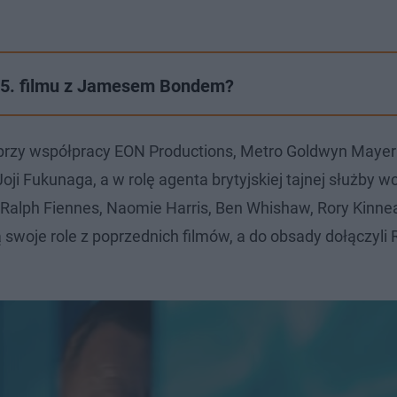
 25. filmu z Jamesem Bondem?
 przy współpracy EON Productions, Metro Goldwyn Mayer
oji Fukunaga, a w rolę agenta brytyjskiej tajnej służby wci
 Ralph Fiennes, Naomie Harris, Ben Whishaw, Rory Kinnea
ą swoje role z poprzednich filmów, a do obsady dołączyli