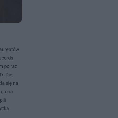
laureatów
ecords
m po raz
To Die,
ła się na
o grona
ili
ystką