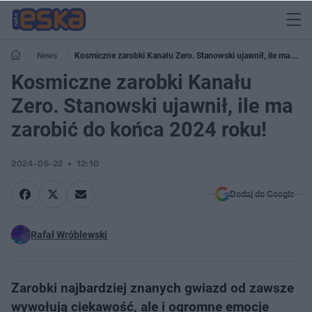
News
Kosmiczne zarobki Kanału Zero. Stanowski ujawnił, ile ma
zarobić do końca 2024 roku!
Kosmiczne zarobki Kanału
Zero. Stanowski ujawnił, ile ma
zarobić do końca 2024 roku!
2024-05-22
12:10
Dodaj do Google
Rafał Wróblewski
Zarobki najbardziej znanych gwiazd od zawsze
wywołują ciekawość, ale i ogromne emocje