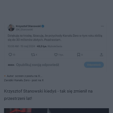
Autor: screen z postu na X:
https://x.com/K_Stanowski/status/1792117893032755256/ Archiwum
Zarobki Kanału Zero - post na X
prywatne
Krzysztof Stanowski kiedyś - tak się zmienił na
przestrzeni lat!