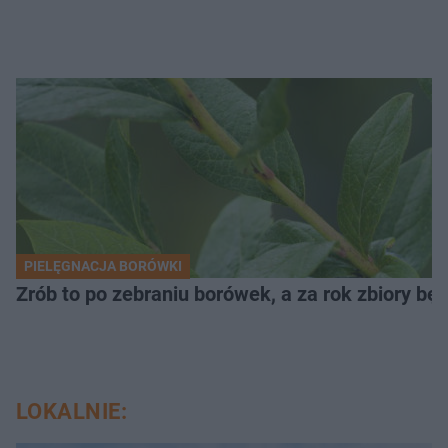
PIELĘGNACJA BORÓWKI
Zrób to po zebraniu borówek, a za rok zbiory będ
LOKALNIE: