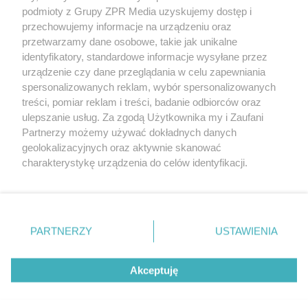
Żaden utwór zamieszczony w serwisie nie może być powielany i
podmioty z Grupy ZPR Media uzyskujemy dostęp i
rozpowszechniany lub dalej rozpowszechniany w jakikolwiek sposób (w
tym także elektroniczny lub mechaniczny) na jakimkolwiek polu
przechowujemy informacje na urządzeniu oraz
eksploatacji w jakiejkolwiek formie, włącznie z umieszczaniem w
przetwarzamy dane osobowe, takie jak unikalne
Internecie bez pisemnej zgody właściciela praw. Jakiekolwiek użycie lub
identyfikatory, standardowe informacje wysyłane przez
wykorzystanie utworów w całości lub w części z naruszeniem prawa,
tzn. bez właściwej zgody, jest zabronione pod groźbą kary i może być
urządzenie czy dane przeglądania w celu zapewniania
ścigane prawnie.
spersonalizowanych reklam, wybór spersonalizowanych
treści, pomiar reklam i treści, badanie odbiorców oraz
ulepszanie usług. Za zgodą Użytkownika my i Zaufani
Partnerzy możemy używać dokładnych danych
geolokalizacyjnych oraz aktywnie skanować
charakterystykę urządzenia do celów identyfikacji.
Ponieważ cenimy Twoją prywatność, prosimy o zgodę na
O nas
korzystanie z tych technologii poprzez kliknięcie
Informacje prawne
„Akceptuję”. Zgoda jest dobrowolna i zawsze możesz ją
zmienić/wycofać klikając przycisk ustawień prywatności
PARTNERZY
USTAWIENIA
Nasze serwisy
znajdujący się w lewym dolnym rogu strony
. Niektóre
rodzaje przetwarzania danych nie wymagają zgody
© 2026 Grupa ZPR Media
Akceptuję
użytkownika, ale masz prawo sprzeciwić się takiemu
przetwarzaniu. Preferencje będą miały zastosowanie tylko
na tej witrynie.