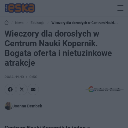
News
Edukacja
Wieczory dla dorosłych w Centrum Nauki
Kopernik. Bogata oferta i nietuzinkowe atrakcje
Wieczory dla dorosłych w
Centrum Nauki Kopernik.
Bogata oferta i nietuzinkowe
atrakcje
2024-11-19
9:50
Dodaj do Google
Joanna Dembek
Centrum Nauki Kopernik to jedno z