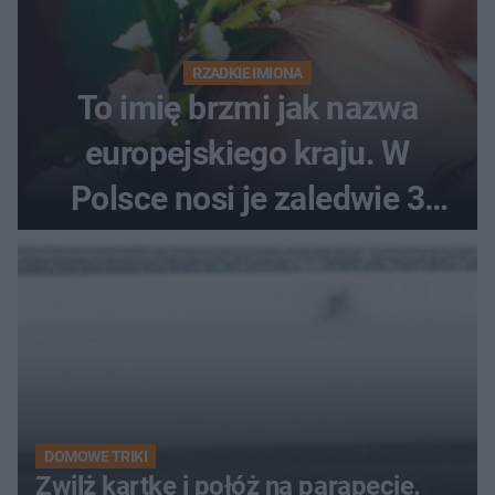
RZADKIE IMIONA
To imię brzmi jak nazwa
europejskiego kraju. W
Polsce nosi je zaledwie 3
kobiety
DOMOWE TRIKI
Zwilż kartkę i połóż na parapecie.