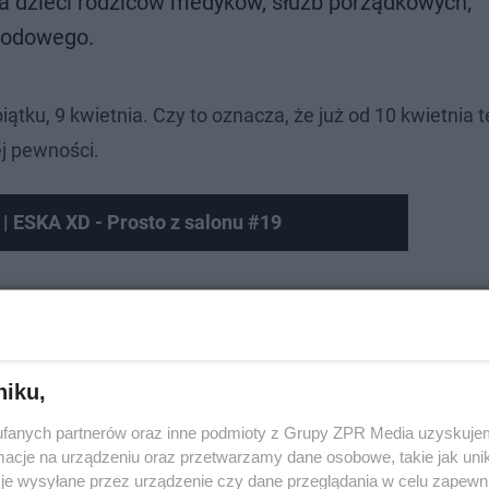
dla dzieci rodziców medyków, służb porządkowych;
awodowego.
tku, 9 kwietnia. Czy to oznacza, że już od 10 kwietnia t
j pewności.
 | ESKA XD - Prosto z salonu #19
niku,
fanych partnerów oraz inne podmioty z Grupy ZPR Media uzyskujem
cje na urządzeniu oraz przetwarzamy dane osobowe, takie jak unika
je wysyłane przez urządzenie czy dane przeglądania w celu zapewn