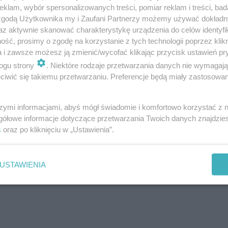
klam, wybór spersonalizowanych treści, pomiar reklam i treści, bad
 zgodą Użytkownika my i Zaufani Partnerzy możemy używać dokład
az aktywnie skanować charakterystykę urządzenia do celów identyfi
ść, prosimy o zgodę na korzystanie z tych technologii poprzez klikn
a i zawsze możesz ją zmienić/wycofać klikając przycisk ustawień pr
ogu strony
. Niektóre rodzaje przetwarzania danych nie wymagaj
iwić się takiemu przetwarzaniu. Preferencje będą miały zastosowanie
omunikatach nie ma ani słowa o salonach tatuażu.
Czy t
szymi informacjami, abyś mógł świadomie i komfortowo korzystać z
udia tatuażu mają być również zamknięte, podobnie jak s
gółowe informacje dotyczące przetwarzania Twoich danych znajdzi
s
oraz po kliknięciu w „Ustawienia”.
ziałalności salonów tatuażu znajdziemy w kolejnym rzą
USTAWIENIA