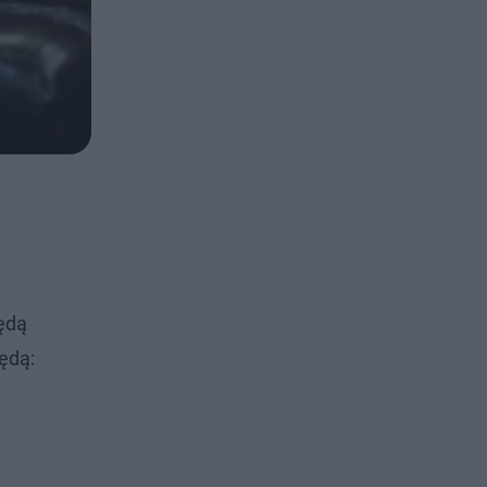
ędą
ędą: