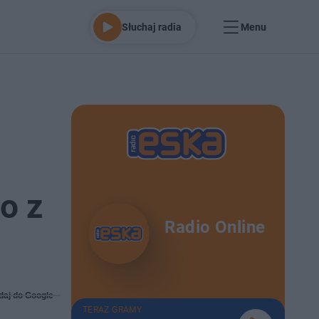
Słuchaj radia
Menu
o z
Radio Online
daj do Google
TERAZ GRAMY