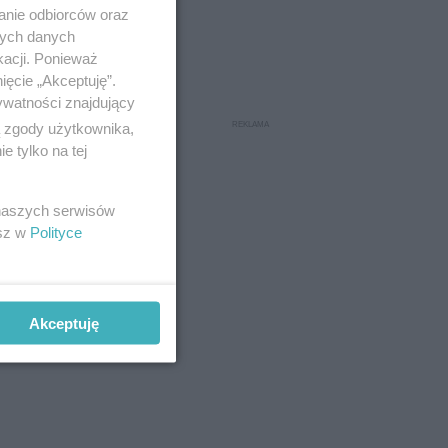
anie odbiorców oraz
nych danych
kacji. Ponieważ
ięcie „Akceptuję”.
ywatności znajdujący
ą zgody użytkownika,
 tylko na tej
o oznacza,
 naszych serwisów
alony
esz w
Polityce
dowym
Akceptuję