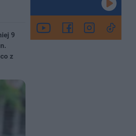
iej 9
n.
 co z