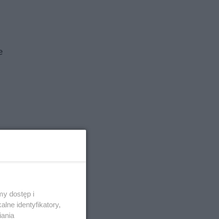
e
y dostęp i
lne identyfikatory,
iania