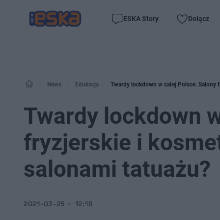
ESKA Story
Dołącz
News
Edukacja
Twardy lockdown w całej Polsce. Salony f
Twardy lockdown w 
fryzjerskie i kosm
salonami tatuażu?
2021-03-25
12:18