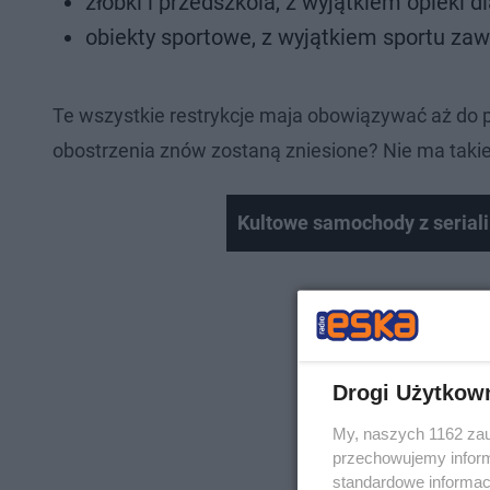
żłobki i przedszkola, z wyjątkiem opieki 
obiekty sportowe, z wyjątkiem sportu z
Te wszystkie restrykcje maja obowiązywać aż do pią
obostrzenia znów zostaną zniesione? Nie ma takie
Kultowe samochody z seriali
Drogi Użytkow
My, naszych 1162 zau
przechowujemy informa
standardowe informac