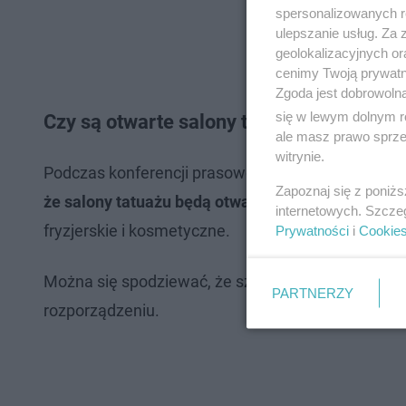
spersonalizowanych re
ulepszanie usług. Za
geolokalizacyjnych or
cenimy Twoją prywatno
Zgoda jest dobrowoln
się w lewym dolnym r
Czy są otwarte salony tatuażu?
ale masz prawo sprzec
witrynie.
Podczas konferencji prasowej oraz w rządowych k
Zapoznaj się z poniż
że salony tatuażu będą otwarte? Niestety nie
. St
internetowych. Szcze
fryzjerskie i kosmetyczne.
Prywatności
i
Cookie
Można się spodziewać, że szczegóły dotyczące d
PARTNERZY
rozporządzeniu.