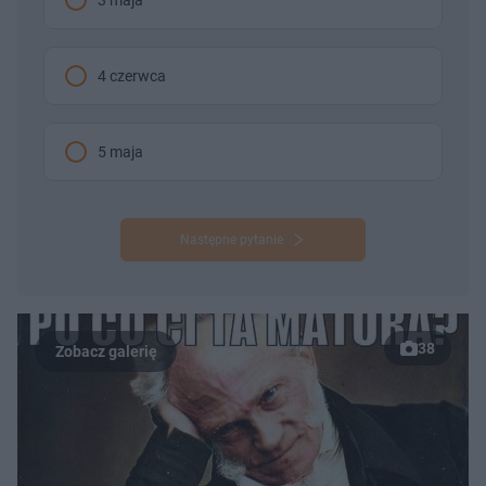
4 czerwca
5 maja
Następne pytanie
38