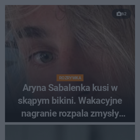
62
ROZRYWKA
Aryna Sabalenka kusi w
skąpym bikini. Wakacyjne
nagranie rozpala zmysły
fanów