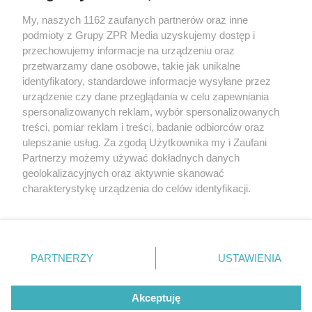
My, naszych 1162 zaufanych partnerów oraz inne
Żaden utwór zamieszczony w serwisie nie może być powielany i
podmioty z Grupy ZPR Media uzyskujemy dostęp i
rozpowszechniany lub dalej rozpowszechniany w jakikolwiek sposób (w
tym także elektroniczny lub mechaniczny) na jakimkolwiek polu
przechowujemy informacje na urządzeniu oraz
eksploatacji w jakiejkolwiek formie, włącznie z umieszczaniem w
przetwarzamy dane osobowe, takie jak unikalne
Internecie bez pisemnej zgody właściciela praw. Jakiekolwiek użycie lub
identyfikatory, standardowe informacje wysyłane przez
wykorzystanie utworów w całości lub w części z naruszeniem prawa,
tzn. bez właściwej zgody, jest zabronione pod groźbą kary i może być
urządzenie czy dane przeglądania w celu zapewniania
ścigane prawnie.
spersonalizowanych reklam, wybór spersonalizowanych
treści, pomiar reklam i treści, badanie odbiorców oraz
ulepszanie usług. Za zgodą Użytkownika my i Zaufani
Partnerzy możemy używać dokładnych danych
geolokalizacyjnych oraz aktywnie skanować
charakterystykę urządzenia do celów identyfikacji.
Ponieważ cenimy Twoją prywatność, prosimy o zgodę na
O nas
korzystanie z tych technologii poprzez kliknięcie
Informacje prawne
„Akceptuję”. Zgoda jest dobrowolna i zawsze możesz ją
zmienić/wycofać klikając przycisk ustawień prywatności
PARTNERZY
USTAWIENIA
Nasze serwisy
znajdujący się w lewym dolnym rogu strony
. Niektóre
rodzaje przetwarzania danych nie wymagają zgody
© 2026 Grupa ZPR Media
Akceptuję
użytkownika, ale masz prawo sprzeciwić się takiemu