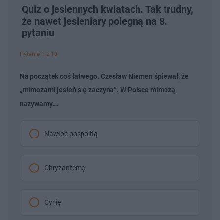
Quiz o jesiennych kwiatach. Tak trudny,
że nawet jesieniary polegną na 8.
pytaniu
Pytanie 1 z 10
Na początek coś łatwego. Czesław Niemen śpiewał, że
„mimozami jesień się zaczyna”. W Polsce mimozą
nazywamy….
Nawłoć pospolitą
Chryzantemę
Cynię