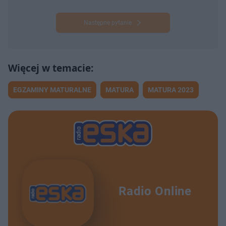
Następne pytanie
EGZAMINY MATURALNE
MATURA
MATURA 2023
Radio Online