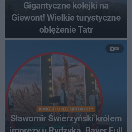
Gigantyczne kolejki na
Giewont! Wielkie turystyczne
oblężenie Tatr
35
KONCERT U REDEMPTORYSTY
Sławomir Świerzyński królem
imprezy u Rydzyka. Bayer Full