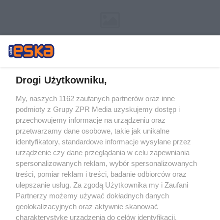
Drogi Użytkowniku,
My, naszych 1162 zaufanych partnerów oraz inne
Żaden utwór zamieszczony w serwisie nie może być powielany i
podmioty z Grupy ZPR Media uzyskujemy dostęp i
rozpowszechniany lub dalej rozpowszechniany w jakikolwiek sposób (w
tym także elektroniczny lub mechaniczny) na jakimkolwiek polu
przechowujemy informacje na urządzeniu oraz
eksploatacji w jakiejkolwiek formie, włącznie z umieszczaniem w
przetwarzamy dane osobowe, takie jak unikalne
Internecie bez pisemnej zgody właściciela praw. Jakiekolwiek użycie lub
identyfikatory, standardowe informacje wysyłane przez
wykorzystanie utworów w całości lub w części z naruszeniem prawa,
tzn. bez właściwej zgody, jest zabronione pod groźbą kary i może być
urządzenie czy dane przeglądania w celu zapewniania
ścigane prawnie.
spersonalizowanych reklam, wybór spersonalizowanych
treści, pomiar reklam i treści, badanie odbiorców oraz
ulepszanie usług. Za zgodą Użytkownika my i Zaufani
Partnerzy możemy używać dokładnych danych
geolokalizacyjnych oraz aktywnie skanować
charakterystykę urządzenia do celów identyfikacji.