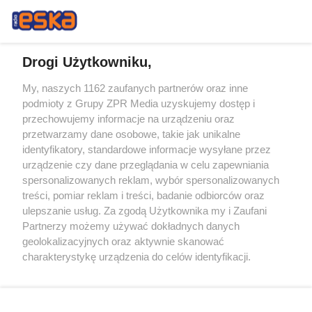
Drogi Użytkowniku,
My, naszych 1162 zaufanych partnerów oraz inne
Żaden utwór zamieszczony w serwisie nie może być powielany i
podmioty z Grupy ZPR Media uzyskujemy dostęp i
rozpowszechniany lub dalej rozpowszechniany w jakikolwiek sposób (w
tym także elektroniczny lub mechaniczny) na jakimkolwiek polu
przechowujemy informacje na urządzeniu oraz
eksploatacji w jakiejkolwiek formie, włącznie z umieszczaniem w
przetwarzamy dane osobowe, takie jak unikalne
Internecie bez pisemnej zgody właściciela praw. Jakiekolwiek użycie lub
identyfikatory, standardowe informacje wysyłane przez
wykorzystanie utworów w całości lub w części z naruszeniem prawa,
tzn. bez właściwej zgody, jest zabronione pod groźbą kary i może być
urządzenie czy dane przeglądania w celu zapewniania
ścigane prawnie.
spersonalizowanych reklam, wybór spersonalizowanych
treści, pomiar reklam i treści, badanie odbiorców oraz
ulepszanie usług. Za zgodą Użytkownika my i Zaufani
Partnerzy możemy używać dokładnych danych
geolokalizacyjnych oraz aktywnie skanować
charakterystykę urządzenia do celów identyfikacji.
Ponieważ cenimy Twoją prywatność, prosimy o zgodę na
O nas
korzystanie z tych technologii poprzez kliknięcie
Informacje prawne
„Akceptuję”. Zgoda jest dobrowolna i zawsze możesz ją