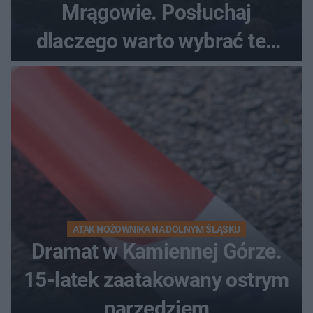
Mrągowie. Posłuchaj
dlaczego warto wybrać ten
kierunek na urlop!
ATAK NOŻOWNIKA NA DOLNYM ŚLĄSKU
Dramat w Kamiennej Górze.
15-latek zaatakowany ostrym
narzędziem