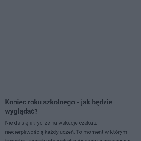
Koniec roku szkolnego - jak będzie
wyglądać?
Nie da się ukryć, że na wakacje czeka z
niecierpliwością każdy uczeń. To moment w którym
tornistry i zeszyty idą głęboko do szafy, a zaczyna się