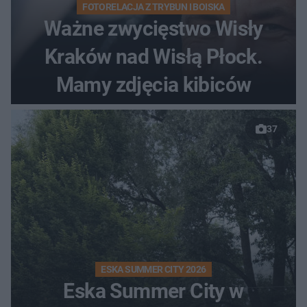
FOTORELACJA Z TRYBUN I BOISKA
Ważne zwycięstwo Wisły
Kraków nad Wisłą Płock.
Mamy zdjęcia kibiców
37
ESKA SUMMER CITY 2026
Eska Summer City w