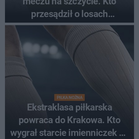
meczu na szczycie. Kto
przesądził o losach
spotkania?
PIŁKA NOŻNA
Ekstraklasa piłkarska
powraca do Krakowa. Kto
wygrał starcie imienniczek na