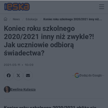
News
Edukacja
Koniec roku szkolnego 2020/2021 inny niż
zwykle?! Jak uczniowie odbiorą świadectwa?
Koniec roku szkolnego
2020/2021 inny niż zwykle?!
Jak uczniowie odbiorą
świadectwa?
2021-05-11
10:09
Dodaj do Google
Ewelina Kulasza
Koniec roku szkolnego 2020/2021 zbliża się