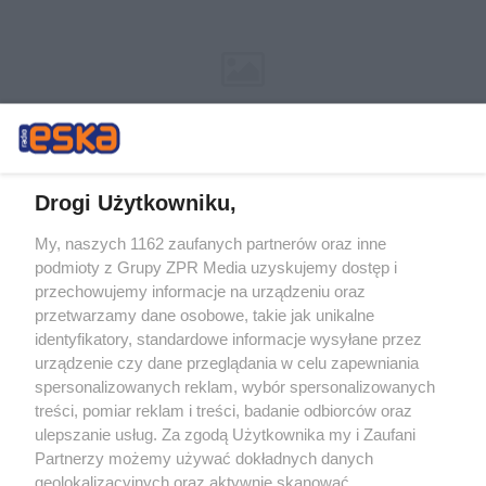
Drogi Użytkowniku,
My, naszych 1162 zaufanych partnerów oraz inne
Żaden utwór zamieszczony w serwisie nie może być powielany i
podmioty z Grupy ZPR Media uzyskujemy dostęp i
rozpowszechniany lub dalej rozpowszechniany w jakikolwiek sposób (w
tym także elektroniczny lub mechaniczny) na jakimkolwiek polu
przechowujemy informacje na urządzeniu oraz
eksploatacji w jakiejkolwiek formie, włącznie z umieszczaniem w
przetwarzamy dane osobowe, takie jak unikalne
Internecie bez pisemnej zgody właściciela praw. Jakiekolwiek użycie lub
identyfikatory, standardowe informacje wysyłane przez
wykorzystanie utworów w całości lub w części z naruszeniem prawa,
tzn. bez właściwej zgody, jest zabronione pod groźbą kary i może być
urządzenie czy dane przeglądania w celu zapewniania
ścigane prawnie.
spersonalizowanych reklam, wybór spersonalizowanych
treści, pomiar reklam i treści, badanie odbiorców oraz
ulepszanie usług. Za zgodą Użytkownika my i Zaufani
Partnerzy możemy używać dokładnych danych
geolokalizacyjnych oraz aktywnie skanować