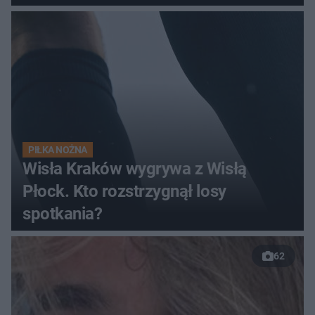
pełnym stadionie
PIŁKA NOŻNA
Wisła Kraków wygrywa z Wisłą
Płock. Kto rozstrzygnął losy
spotkania?
62