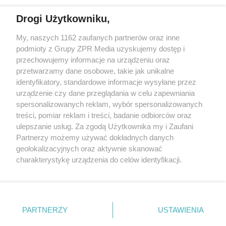
Drogi Użytkowniku,
My, naszych 1162 zaufanych partnerów oraz inne
Żaden utwór zamieszczony w serwisie nie może być powielany i
podmioty z Grupy ZPR Media uzyskujemy dostęp i
rozpowszechniany lub dalej rozpowszechniany w jakikolwiek sposób (w
tym także elektroniczny lub mechaniczny) na jakimkolwiek polu
przechowujemy informacje na urządzeniu oraz
eksploatacji w jakiejkolwiek formie, włącznie z umieszczaniem w
przetwarzamy dane osobowe, takie jak unikalne
Internecie bez pisemnej zgody właściciela praw. Jakiekolwiek użycie lub
identyfikatory, standardowe informacje wysyłane przez
wykorzystanie utworów w całości lub w części z naruszeniem prawa,
tzn. bez właściwej zgody, jest zabronione pod groźbą kary i może być
urządzenie czy dane przeglądania w celu zapewniania
ścigane prawnie.
spersonalizowanych reklam, wybór spersonalizowanych
treści, pomiar reklam i treści, badanie odbiorców oraz
ulepszanie usług. Za zgodą Użytkownika my i Zaufani
Partnerzy możemy używać dokładnych danych
geolokalizacyjnych oraz aktywnie skanować
charakterystykę urządzenia do celów identyfikacji.
Ponieważ cenimy Twoją prywatność, prosimy o zgodę na
O nas
korzystanie z tych technologii poprzez kliknięcie
Informacje prawne
„Akceptuję”. Zgoda jest dobrowolna i zawsze możesz ją
zmienić/wycofać klikając przycisk ustawień prywatności
PARTNERZY
USTAWIENIA
Nasze serwisy
znajdujący się w lewym dolnym rogu strony
. Niektóre