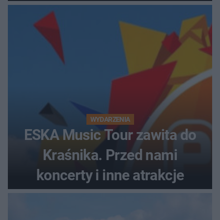
wczesniej problemy z
prawem
WYDARZENIA
ESKA Music Tour zawita do
Kraśnika. Przed nami
koncerty i inne atrakcje