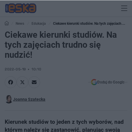
News
Edukacja
Ciekawe kierunki studiów. Na tych zajęciach
trudno się nudzić!
Ciekawe kierunki studiów. Na
tych zajęciach trudno się
nudzić!
2022-05-19
10:10
Dodaj do Google
Joanna Szatecka
Kierunek studiów to jeden z tych wyborów, nad
którym należy się zastanowić, planując swoją