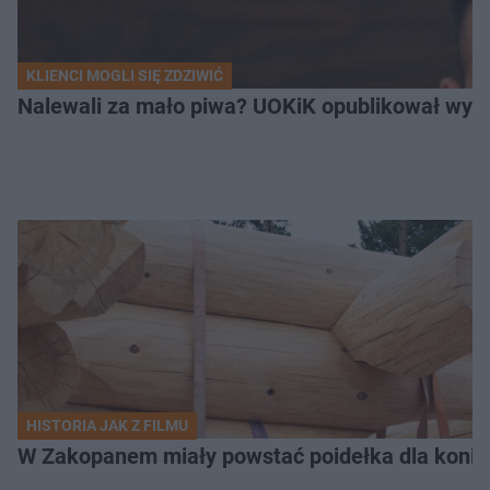
KLIENCI MOGLI SIĘ ZDZIWIĆ
Nalewali za mało piwa? UOKiK opublikował wyni
HISTORIA JAK Z FILMU
W Zakopanem miały powstać poidełka dla koni.