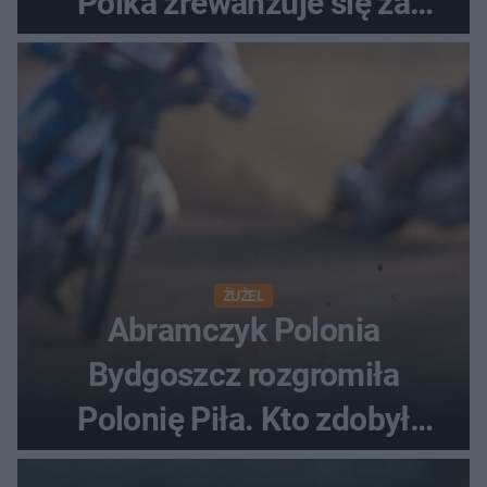
Polka zrewanżuje się za
ostatnią porażkę?
ŻUŻEL
Abramczyk Polonia
Bydgoszcz rozgromiła
Polonię Piła. Kto zdobył
najwięcej punktów?