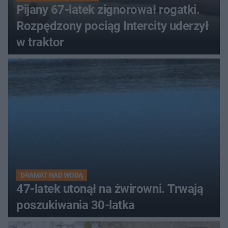
Pijany 67-latek zignorował rogatki.
Rozpędzony pociąg Intercity uderzył
w traktor
DRAMAT NAD WODĄ
47-latek utonął na żwirowni. Trwają
poszukiwania 30-latka