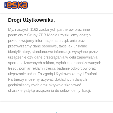
Drogi Użytkowniku,
My, naszych 1162 zaufanych partnerów oraz inne
Żaden utwór zamieszczony w serwisie nie może być powielany i
podmioty z Grupy ZPR Media uzyskujemy dostęp i
rozpowszechniany lub dalej rozpowszechniany w jakikolwiek sposób (w
tym także elektroniczny lub mechaniczny) na jakimkolwiek polu
przechowujemy informacje na urządzeniu oraz
eksploatacji w jakiejkolwiek formie, włącznie z umieszczaniem w
przetwarzamy dane osobowe, takie jak unikalne
Internecie bez pisemnej zgody właściciela praw. Jakiekolwiek użycie lub
identyfikatory, standardowe informacje wysyłane przez
wykorzystanie utworów w całości lub w części z naruszeniem prawa,
tzn. bez właściwej zgody, jest zabronione pod groźbą kary i może być
urządzenie czy dane przeglądania w celu zapewniania
ścigane prawnie.
spersonalizowanych reklam, wybór spersonalizowanych
treści, pomiar reklam i treści, badanie odbiorców oraz
ulepszanie usług. Za zgodą Użytkownika my i Zaufani
Partnerzy możemy używać dokładnych danych
geolokalizacyjnych oraz aktywnie skanować
charakterystykę urządzenia do celów identyfikacji.
Ponieważ cenimy Twoją prywatność, prosimy o zgodę na
O nas
korzystanie z tych technologii poprzez kliknięcie
Informacje prawne
„Akceptuję”. Zgoda jest dobrowolna i zawsze możesz ją
zmienić/wycofać klikając przycisk ustawień prywatności