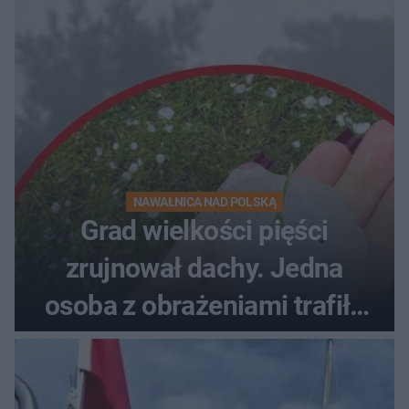
NAWAŁNICA NAD POLSKĄ
Grad wielkości pięści
zrujnował dachy. Jedna
osoba z obrażeniami trafiła
do szpitala