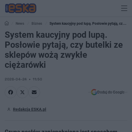
News
Biznes
System kaucyjny pod lupą. Posłowie pytają, czy
butelki ze sklepów wożą zwykłe ciężarówki
System kaucyjny pod lupą.
Posłowie pytają, czy butelki ze
sklepów wożą zwykłe
ciężarówki
2026-04-24
11:50
Dodaj do Google
Redakcja ESKA.pl
Grupa posłów zaniepokojona jest sposobem