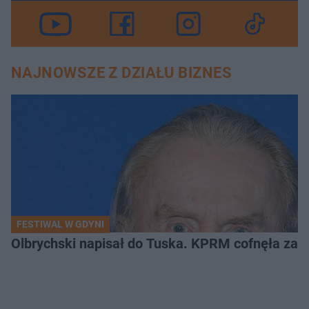
NAJNOWSZE Z DZIAŁU BIZNES
FESTIWAL W GDYNI
Olbrychski napisał do Tuska. KPRM cofnęła zak