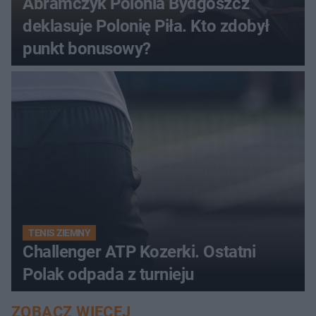
Abramczyk Polonia Bydgoszcz
deklasuje Polonię Piła. Kto zdobył
punkt bonusowy?
TENIS ZIEMNY
Challenger ATP Kozerki. Ostatni
Polak odpada z turnieju
ZOBACZ WIĘCEJ