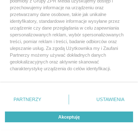
podmioty z Grupy ZPR Media uzyskujemy dostęp i
przechowujemy informacje na urządzeniu oraz
przetwarzamy dane osobowe, takie jak unikalne
ŚMIERĆ BRAMKARZA
identyfikatory, standardowe informacje wysyłane przez
Nie żyje Mateusz Bąk. Żona
urządzenie czy dane przeglądania w celu zapewniania
zmarłego piłkarza zamieściła
spersonalizowanych reklam, wybór spersonalizowanych
treści, pomiar reklam i treści, badanie odbiorców oraz
łamiący serce wpis
ulepszanie usług. Za zgodą Użytkownika my i Zaufani
Partnerzy możemy używać dokładnych danych
ZOBACZ WIĘCEJ
geolokalizacyjnych oraz aktywnie skanować
charakterystykę urządzenia do celów identyfikacji.
Ponieważ cenimy Twoją prywatność, prosimy o zgodę na
korzystanie z tych technologii poprzez kliknięcie
„Akceptuję”. Zgoda jest dobrowolna i zawsze możesz ją
zmienić/wycofać klikając przycisk ustawień prywatności
PARTNERZY
USTAWIENIA
znajdujący się w lewym dolnym rogu strony
. Niektóre
rodzaje przetwarzania danych nie wymagają zgody
Akceptuję
użytkownika, ale masz prawo sprzeciwić się takiemu
przetwarzaniu. Preferencje będą miały zastosowanie tylko
na tej witrynie.