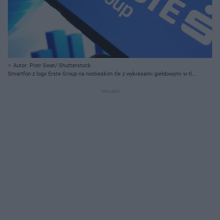
Autor: Piotr Swat/ Shutterstock
Smartfon z logo Erste Group na niebieskim tle z wykresami giełdowymi w tle,
symbolizujący rebranding Santander Bank Polska na Erste Bank Polska.
Zmiana nazwy i identyfikacji wizualnej banku to temat, o którym przeczytasz
na Super Biznes.