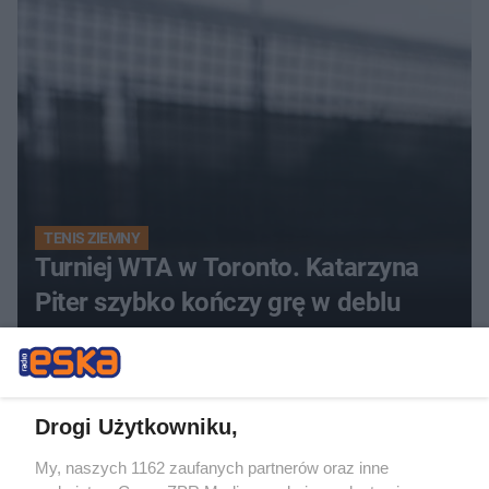
TENIS ZIEMNY
Turniej WTA w Toronto. Katarzyna
Piter szybko kończy grę w deblu
Drogi Użytkowniku,
My, naszych 1162 zaufanych partnerów oraz inne