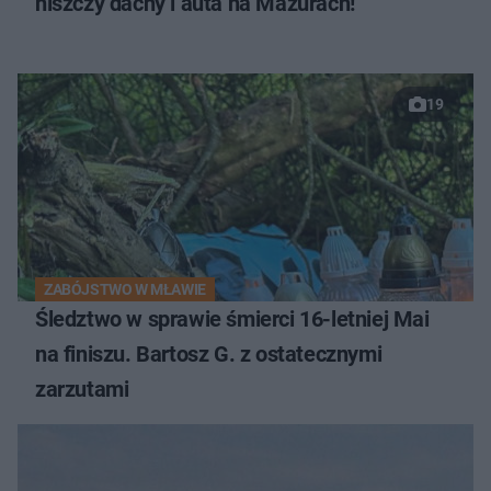
niszczy dachy i auta na Mazurach!
19
ZABÓJSTWO W MŁAWIE
Śledztwo w sprawie śmierci 16-letniej Mai
na finiszu. Bartosz G. z ostatecznymi
zarzutami