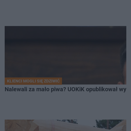
KLIENCI MOGLI SIĘ ZDZIWIĆ
Nalewali za mało piwa? UOKiK opublikował wyni