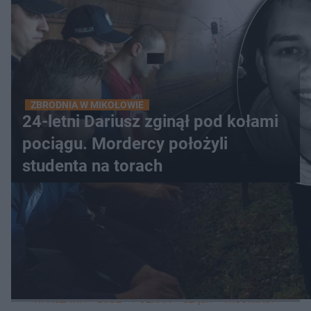
ZBRODNIA W MIKOŁOWIE
24-letni Dariusz zginął pod kołami
pociągu. Mordercy położyli
studenta na torach
WIĘCEJ
LOKALNE
WARSZAWA
ŁÓDŹ
POZNAŃ
ŚLĄSK
TRÓJMIASTO
LUB