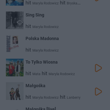
hit
hit
Maryla Rodowicz
Bryska
hit
Skytech
Sing Sing
hit
Maryla Rodowicz
Polska Madonna
hit
Maryla Rodowicz
To Tylko Wiosna
hit
hit
Mata
Maryla Rodowicz
Małgośka
hit
hit
Maryla Rodowicz
Lanberry
Małgośka [live]