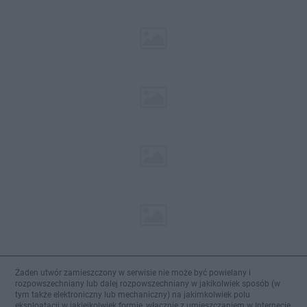
Żaden utwór zamieszczony w serwisie nie może być powielany i
rozpowszechniany lub dalej rozpowszechniany w jakikolwiek sposób (w
tym także elektroniczny lub mechaniczny) na jakimkolwiek polu
eksploatacji w jakiejkolwiek formie, włącznie z umieszczaniem w Internecie