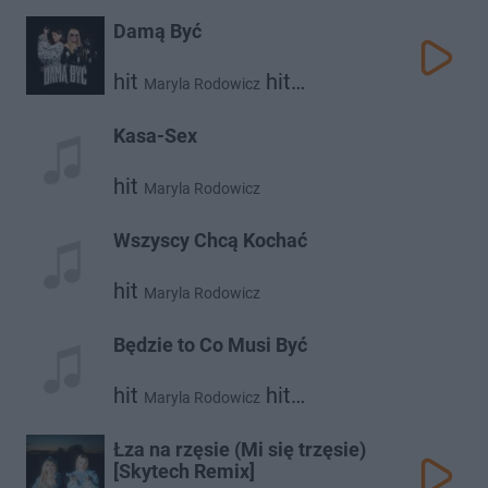
Damą Być
hit
hit
Maryla Rodowicz
Roxie Węgiel
Kasa-Sex
hit
Maryla Rodowicz
Wszyscy Chcą Kochać
hit
Maryla Rodowicz
Będzie to Co Musi Być
hit
hit
Maryla Rodowicz
Sławek Uniatowski
Łza na rzęsie (Mi się trzęsie)
[Skytech Remix]