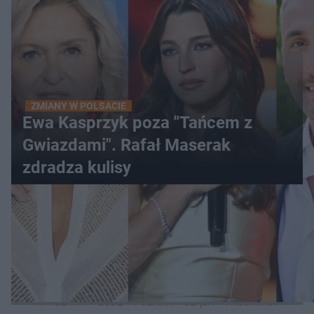
ZMIANY W POLSACIE
Ewa Kasprzyk poza "Tańcem z
Gwiazdami". Rafał Maserak
zdradza kulisy
WIĘCEJ
LOKALNE
WARSZAWA
ŁÓDŹ
POZNAŃ
ŚLĄSK
TRÓJMIASTO
LUB