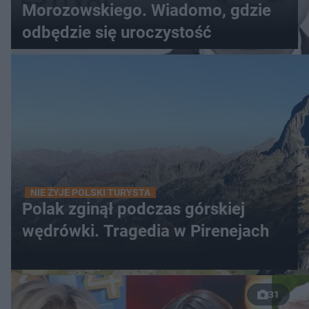
Morozowskiego. Wiadomo, gdzie
odbędzie się uroczystość
NIE ŻYJE POLSKI TURYSTA
Polak zginął podczas górskiej
wędrówki. Tragedia w Pirenejach
31