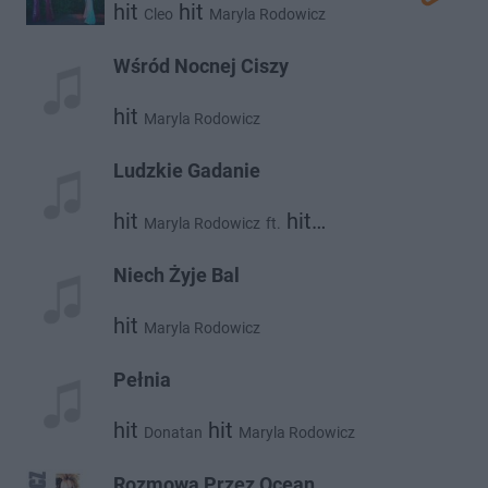
hit
hit
Cleo
Maryla Rodowicz
Wśród Nocnej Ciszy
hit
Maryla Rodowicz
Ludzkie Gadanie
hit
hit
Maryla Rodowicz
ft.
Seweryn Krajewski
Niech Żyje Bal
hit
Maryla Rodowicz
Pełnia
hit
hit
Donatan
Maryla Rodowicz
Rozmowa Przez Ocean