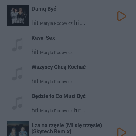
Damą Być
hit
hit
Maryla Rodowicz
Roxie Węgiel
Kasa-Sex
hit
Maryla Rodowicz
Wszyscy Chcą Kochać
hit
Maryla Rodowicz
Będzie to Co Musi Być
hit
hit
Maryla Rodowicz
Sławek Uniatowski
Łza na rzęsie (Mi się trzęsie)
[Skytech Remix]