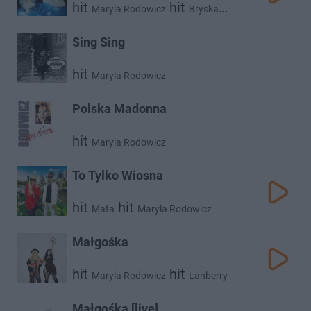
hit
hit
Maryla Rodowicz
Bryska
hit
Skytech
Sing Sing
hit
Maryla Rodowicz
Polska Madonna
hit
Maryla Rodowicz
To Tylko Wiosna
hit
hit
Mata
Maryla Rodowicz
Małgośka
hit
hit
Maryla Rodowicz
Lanberry
Małgośka [live]