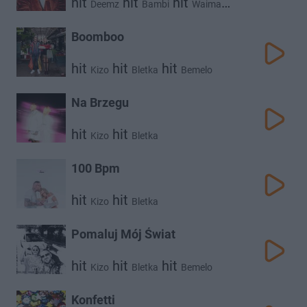
hit
hit
hit
Deemz
Bambi
Waima
hit
hit
Kizo
Young Leosia
Boomboo
hit
hit
hit
Kizo
Bletka
Bemelo
Na Brzegu
hit
hit
Kizo
Bletka
100 Bpm
hit
hit
Kizo
Bletka
Pomaluj Mój Świat
hit
hit
hit
Kizo
Bletka
Bemelo
Konfetti