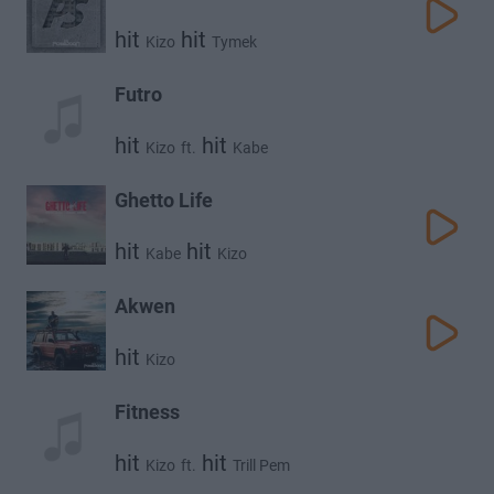
hit
hit
Kizo
Tymek
Futro
hit
hit
Kizo
ft.
Kabe
Ghetto Life
hit
hit
Kabe
Kizo
Akwen
hit
Kizo
Fitness
hit
hit
Kizo
ft.
Trill Pem