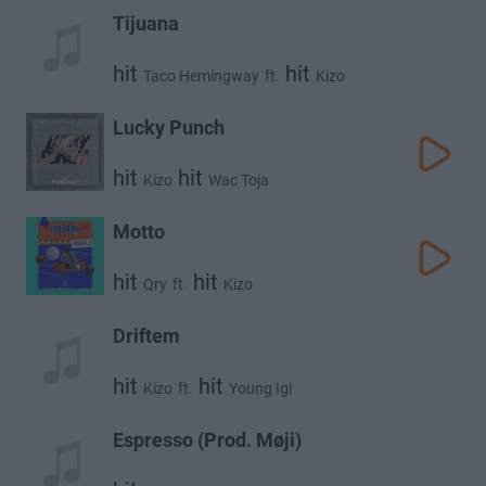
Tijuana
hit
hit
Taco Hemingway
ft.
Kizo
Lucky Punch
hit
hit
Kizo
Wac Toja
Motto
hit
hit
Qry
ft.
Kizo
Driftem
hit
hit
Kizo
ft.
Young Igi
Espresso (Prod. Møji)