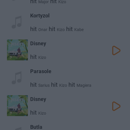
hit
hit
Major
Kizo
Kortyzol
hit
hit
hit
Onar
Kizo
Kabe
Disney
hit
Kizo
Parasole
hit
hit
hit
Sarius
Kizo
Magiera
Disney
hit
Kizo
Butla