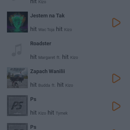
hit
Kizo
Jestem na Tak
hit
hit
Wac Toja
Kizo
Roadster
hit
hit
Margaret
ft.
Kizo
Zapach Wanilii
hit
hit
Budda
ft.
Kizo
Ps
hit
hit
Kizo
Tymek
Ps