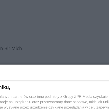
on
Sir Mich
niku,
fanych partnerów oraz inne podmioty z Grupy ZPR Media uzyskujem
cje na urządzeniu oraz przetwarzamy dane osobowe, takie jak unika
je wysyłane przez urządzenie czy dane przeglądania w celu zapewn