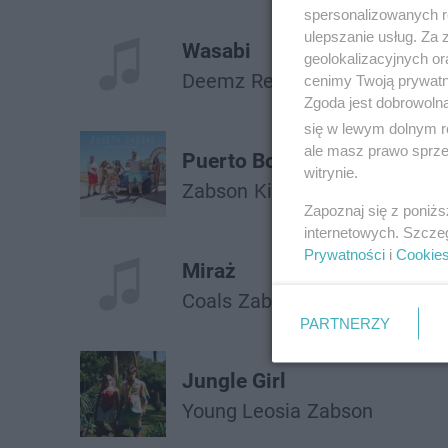
spersonalizowanych re
ulepszanie usług. Za
Wasabi
geolokalizacyjnych or
Deemz
Reto
Żabson
cenimy Twoją prywatno
Zgoda jest dobrowoln
się w lewym dolnym r
ale masz prawo sprzec
Puerto Bounce
witrynie.
Żabson
Kizo
Zetha
Vladimir
Zapoznaj się z poniż
internetowych. Szcze
Prywatności
i
Cookie
Miraż
Coals
Żabson
PARTNERZY
Jungle Girl
Young Leosia
Żabson