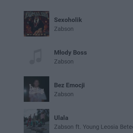
Sexoholik
Żabson
Młody Boss
Żabson
Bez Emocji
Żabson
Ulala
Żabson
ft.
Young Leosia
Bete