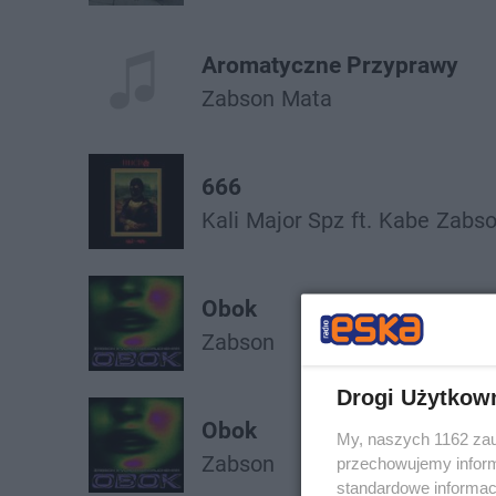
Aromatyczne Przyprawy
Żabson
Mata
666
Kali
Major Spz
ft.
Kabe
Żabs
Obok
Żabson
Drogi Użytkow
Obok
My, naszych 1162 zau
Żabson
przechowujemy informa
standardowe informac