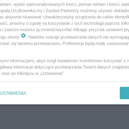
klam, wybór spersonalizowanych treści, pomiar reklam i treści, bad
 zgodą Użytkownika my i Zaufani Partnerzy możemy używać dokład
az aktywnie skanować charakterystykę urządzenia do celów identyfi
ść, prosimy o zgodę na korzystanie z tych technologii poprzez klikn
a i zawsze możesz ją zmienić/wycofać klikając przycisk ustawień pr
ogu strony
. Niektóre rodzaje przetwarzania danych nie wymagaj
iwić się takiemu przetwarzaniu. Preferencje będą miały zastosowanie
 Cauchemar
szymi informacjami, abyś mógł świadomie i komfortowo korzystać z
gółowe informacje dotyczące przetwarzania Twoich danych znajdzi
s
oraz po kliknięciu w „Ustawienia”.
USTAWIENIA