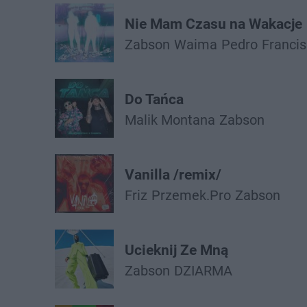
Nie Mam Czasu na Wakacje
Żabson
Waima
Pedro
Francis
Do Tańca
Malik Montana
Żabson
Vanilla /remix/
Friz
Przemek.Pro
Żabson
Ucieknij Ze Mną
Żabson
DZIARMA