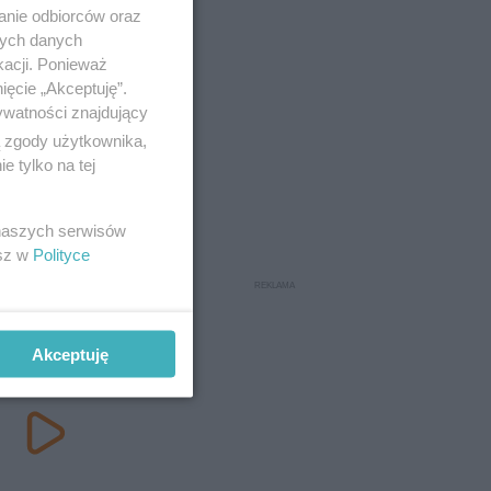
anie odbiorców oraz
nych danych
kacji. Ponieważ
ięcie „Akceptuję”.
ywatności znajdujący
ą zgody użytkownika,
 tylko na tej
 naszych serwisów
esz w
Polityce
Akceptuję