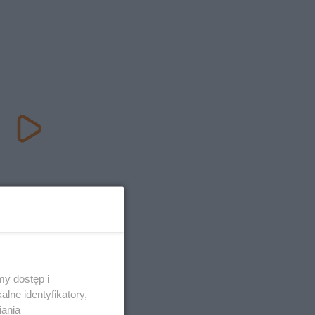
y dostęp i
lne identyfikatory,
iania