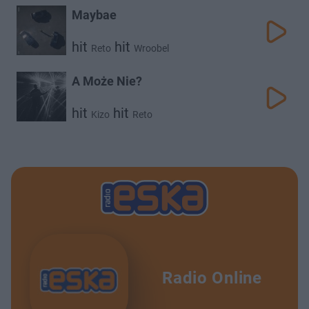
Maybae
hit
hit
Reto
Wroobel
A Może Nie?
hit
hit
Kizo
Reto
Radio Online