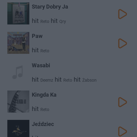
Stary Dobry Ja
hit
hit
Reto
Qry
Paw
hit
Reto
Wasabi
hit
hit
hit
Deemz
Reto
Żabson
Kingda Ka
hit
Reto
Jeździec