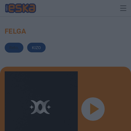
FELGA
Reto
,
KIZO