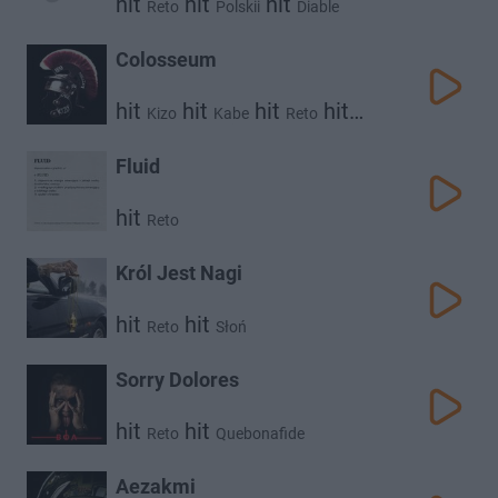
hit
hit
hit
Reto
Polskii
Diable
Colosseum
hit
hit
hit
hit
Kizo
Kabe
Reto
hit
Gruby Mielzky
Borixon
Fluid
hit
Reto
Król Jest Nagi
hit
hit
Reto
Słoń
Sorry Dolores
hit
hit
Reto
Quebonafide
Aezakmi