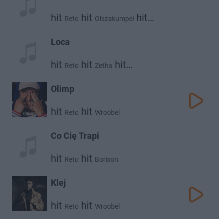
hit
hit
hit
Reto
Olszakumpel
Zetha
Loca
hit
hit
hit
Reto
Zetha
hit
Kronkel Dom
Wroobel
Olimp
hit
hit
Reto
Wroobel
Co Cię Trapi
hit
hit
Reto
Borixon
Klej
hit
hit
Reto
Wroobel