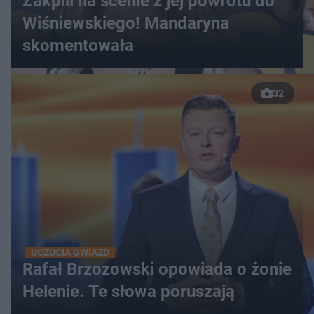
Zakpili na scenie z jej powrotu do
Wiśniewskiego! Mandaryna
skomentowała
32
UCZUCIA GWIAZD
Rafał Brzozowski opowiada o żonie
Helenie. Te słowa poruszają