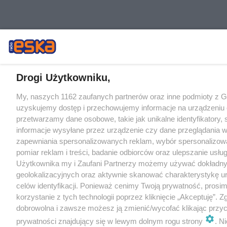
Drogi Użytkowniku,
My, naszych 1162 zaufanych partnerów oraz inne podmioty z 
uzyskujemy dostęp i przechowujemy informacje na urządzeniu 
przetwarzamy dane osobowe, takie jak unikalne identyfikatory,
informacje wysyłane przez urządzenie czy dane przeglądania w
zapewniania spersonalizowanych reklam, wybór spersonalizowa
pomiar reklam i treści, badanie odbiorców oraz ulepszanie usłu
Użytkownika my i Zaufani Partnerzy możemy używać dokładn
geolokalizacyjnych oraz aktywnie skanować charakterystykę u
celów identyfikacji. Ponieważ cenimy Twoją prywatność, prosi
korzystanie z tych technologii poprzez kliknięcie „Akceptuję”. Z
dobrowolna i zawsze możesz ją zmienić/wycofać klikając przyc
prywatności znajdujący się w lewym dolnym rogu strony
. N