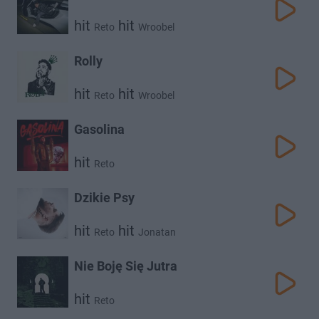
hit
hit
Reto
Wroobel
Rolly
hit
hit
Reto
Wroobel
Gasolina
hit
Reto
Dzikie Psy
hit
hit
Reto
Jonatan
Nie Boję Się Jutra
hit
Reto