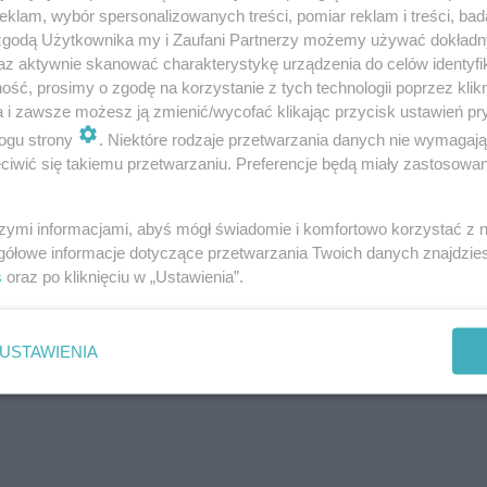
klam, wybór spersonalizowanych treści, pomiar reklam i treści, bad
 zgodą Użytkownika my i Zaufani Partnerzy możemy używać dokład
az aktywnie skanować charakterystykę urządzenia do celów identyfi
ść, prosimy o zgodę na korzystanie z tych technologii poprzez klikn
a i zawsze możesz ją zmienić/wycofać klikając przycisk ustawień pr
ogu strony
. Niektóre rodzaje przetwarzania danych nie wymagaj
iwić się takiemu przetwarzaniu. Preferencje będą miały zastosowanie
szymi informacjami, abyś mógł świadomie i komfortowo korzystać z
gółowe informacje dotyczące przetwarzania Twoich danych znajdzi
s
oraz po kliknięciu w „Ustawienia”.
USTAWIENIA