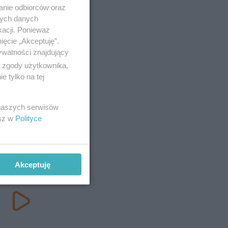
anie odbiorców oraz
nych danych
kacji. Ponieważ
ięcie „Akceptuję”.
ywatności znajdujący
ą zgody użytkownika,
 tylko na tej
 naszych serwisów
esz w
Polityce
Akceptuję