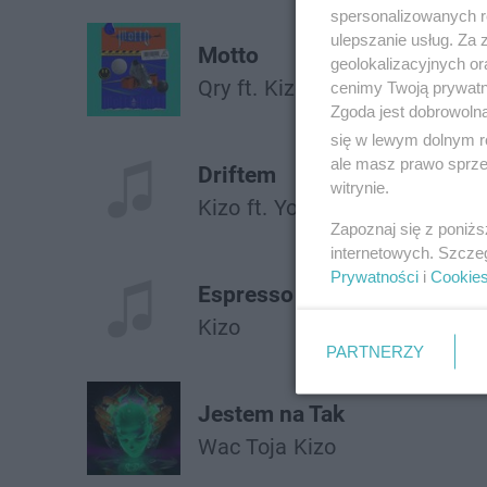
spersonalizowanych re
ulepszanie usług. Za
Motto
geolokalizacyjnych or
Qry
ft.
Kizo
cenimy Twoją prywatno
Zgoda jest dobrowoln
się w lewym dolnym r
ale masz prawo sprzec
Driftem
witrynie.
Kizo
ft.
Young Igi
Zapoznaj się z poniż
internetowych. Szcze
Prywatności
i
Cookie
Espresso (Prod. Møji)
Kizo
PARTNERZY
Jestem na Tak
Wac Toja
Kizo