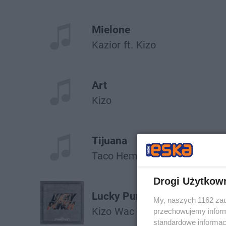
Mielone
Kazior
ft.
Kizo
Art
Kizo
Tijuana
Taco Hemingway
ft.
Kizo
Drogi Użytkow
Lucky Punch
My, naszych 1162 zau
Kizo
Wac Toja
przechowujemy informa
standardowe informac