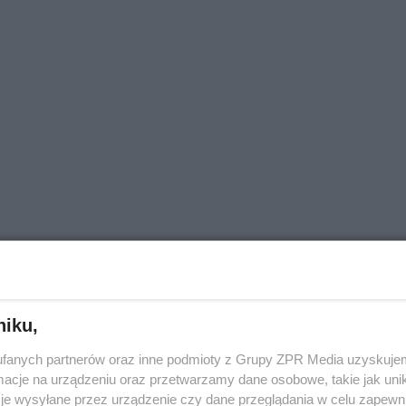
niku,
fanych partnerów oraz inne podmioty z Grupy ZPR Media uzyskujem
cje na urządzeniu oraz przetwarzamy dane osobowe, takie jak unika
je wysyłane przez urządzenie czy dane przeglądania w celu zapewn