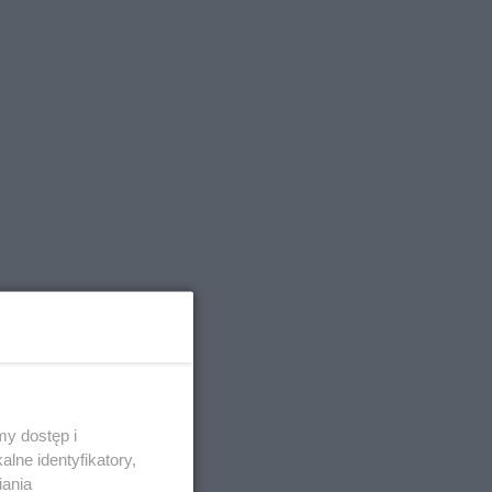
y dostęp i
lne identyfikatory,
iania