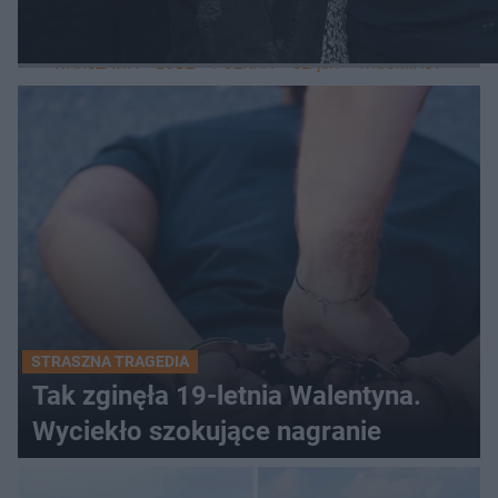
LOKALNE
WARSZAWA
ŁÓDŹ
POZNAŃ
ŚLĄSK
TRÓJMIASTO
LUB
STRASZNA TRAGEDIA
Tak zginęła 19-letnia Walentyna.
Wyciekło szokujące nagranie