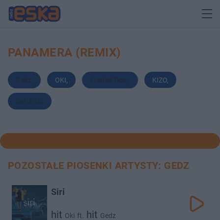
PANAMERA (REMIX)
Gedz
,
OKI
,
Kronkel Dom
,
KIZO
,
Catch Up
POZOSTAŁE PIOSENKI ARTYSTY: GEDZ
Siri
hit
hit
Oki
ft.
Gedz