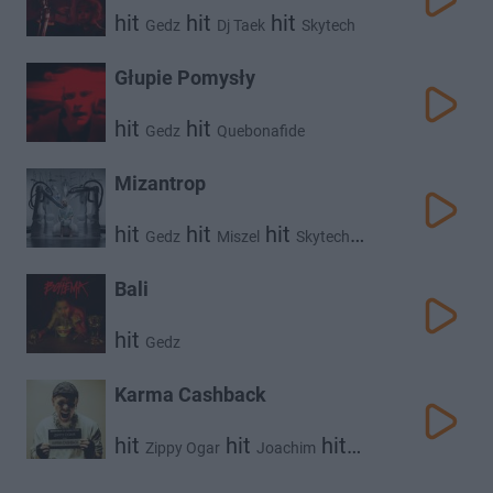
hit
hit
hit
Gedz
Dj Taek
Skytech
Głupie Pomysły
hit
hit
Gedz
Quebonafide
Mizantrop
hit
hit
hit
Gedz
Miszel
Skytech
hit
Dj Taek
Bali
hit
Gedz
Karma Cashback
hit
hit
hit
Zippy Ogar
Joachim
hit
Gedz
Gunz