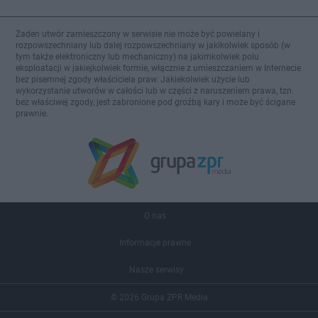
Żaden utwór zamieszczony w serwisie nie może być powielany i
rozpowszechniany lub dalej rozpowszechniany w jakikolwiek sposób (w
tym także elektroniczny lub mechaniczny) na jakimkolwiek polu
eksploatacji w jakiejkolwiek formie, włącznie z umieszczaniem w Internecie
bez pisemnej zgody właściciela praw. Jakiekolwiek użycie lub
wykorzystanie utworów w całości lub w części z naruszeniem prawa, tzn.
bez właściwej zgody, jest zabronione pod groźbą kary i może być ścigane
prawnie.
O nas
Informacje prawne
Nasze serwisy
© 2026 Grupa ZPR Media