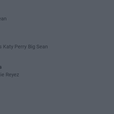
ean
s
Katy Perry
Big Sean
s
ie Reyez