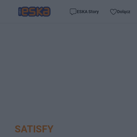
ESKA Story
Dołącz
SATISFY