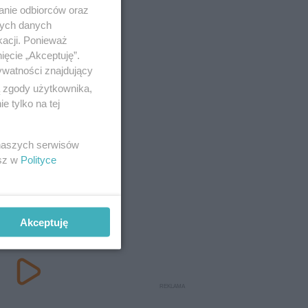
anie odbiorców oraz
nych danych
kacji. Ponieważ
ięcie „Akceptuję”.
ywatności znajdujący
ą zgody użytkownika,
 tylko na tej
 naszych serwisów
esz w
Polityce
Akceptuję