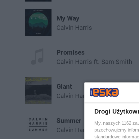
My Way
Calvin Harris
Promises
Calvin Harris
ft.
Sam Smith
Giant
Calvin Harris
Rag'n'bone Man
Drogi Użytkow
Summer
My, naszych 1162 zau
Calvin Harris
przechowujemy informa
standardowe informac