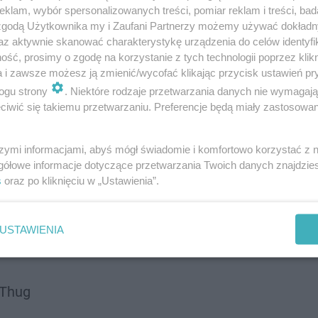
klam, wybór spersonalizowanych treści, pomiar reklam i treści, bad
 zgodą Użytkownika my i Zaufani Partnerzy możemy używać dokład
az aktywnie skanować charakterystykę urządzenia do celów identyfi
ść, prosimy o zgodę na korzystanie z tych technologii poprzez klikn
a i zawsze możesz ją zmienić/wycofać klikając przycisk ustawień pr
ogu strony
. Niektóre rodzaje przetwarzania danych nie wymagaj
iwić się takiemu przetwarzaniu. Preferencje będą miały zastosowanie
szymi informacjami, abyś mógł świadomie i komfortowo korzystać z
gółowe informacje dotyczące przetwarzania Twoich danych znajdzi
s
oraz po kliknięciu w „Ustawienia”.
USTAWIENIA
 Thug