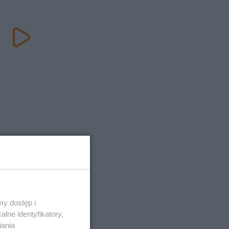
y dostęp i
lne identyfikatory,
iania