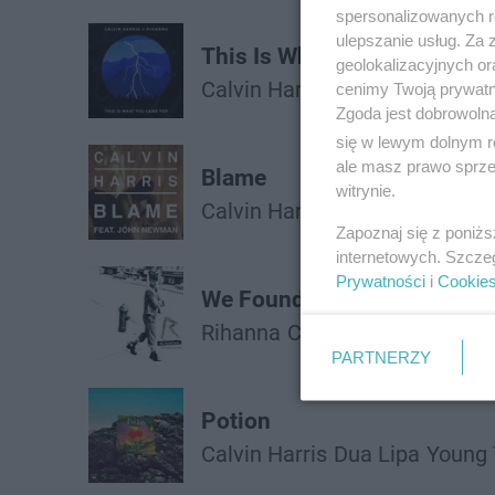
spersonalizowanych re
ulepszanie usług. Za
This Is What You Came for
geolokalizacyjnych or
Calvin Harris
Rihanna
cenimy Twoją prywatno
Zgoda jest dobrowoln
się w lewym dolnym r
ale masz prawo sprzec
Blame
witrynie.
Calvin Harris
John Newman
Zapoznaj się z poniż
internetowych. Szcze
Prywatności
i
Cookie
We Found Love
Rihanna
Calvin Harris
PARTNERZY
Potion
Calvin Harris
Dua Lipa
Young