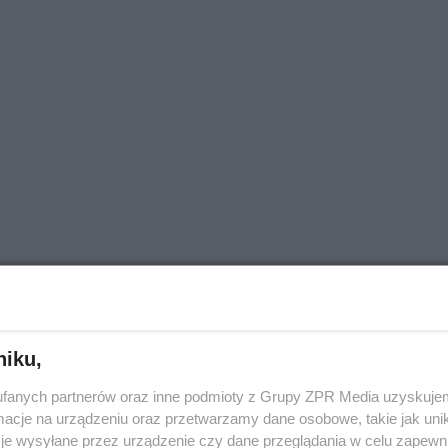
niku,
fanych partnerów oraz inne podmioty z Grupy ZPR Media uzyskujem
cje na urządzeniu oraz przetwarzamy dane osobowe, takie jak unika
je wysyłane przez urządzenie czy dane przeglądania w celu zapewn