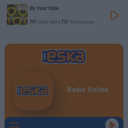
Pharrell Williams
Katy Perry
Big Sean
By Your Side
hit
hit
Calvin Harris
Tom Grennan
Radio Online
TERAZ
GRAMY