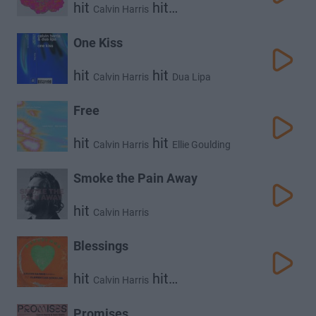
hit
hit
Calvin Harris
Rag'n'bone Man
One Kiss
hit
hit
Calvin Harris
Dua Lipa
Free
hit
hit
Calvin Harris
Ellie Goulding
Smoke the Pain Away
hit
Calvin Harris
Blessings
hit
hit
Calvin Harris
Clementine Douglas
Promises