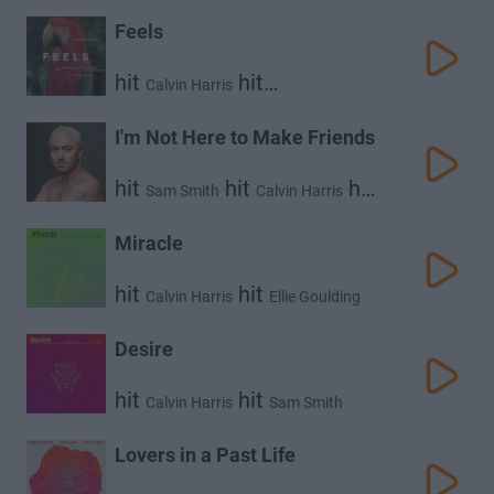
Frank Ocean
Feels
hit
hit
Calvin Harris
hit
hit
Pharrell Williams
Katy Perry
Big Sean
I'm Not Here to Make Friends
hit
hit
hit
Sam Smith
Calvin Harris
Jessie Reyez
Miracle
hit
hit
Calvin Harris
Ellie Goulding
Desire
hit
hit
Calvin Harris
Sam Smith
Lovers in a Past Life