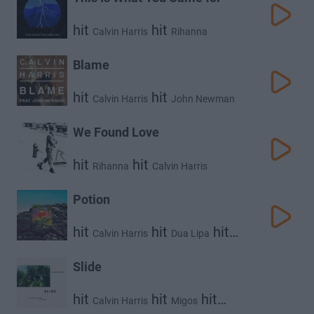
hit
hit
Calvin Harris
Rihanna
Blame
hit
hit
Calvin Harris
John Newman
We Found Love
hit
hit
Rihanna
Calvin Harris
Potion
hit
hit
hit
Calvin Harris
Dua Lipa
Young Thug
Slide
hit
hit
hit
Calvin Harris
Migos