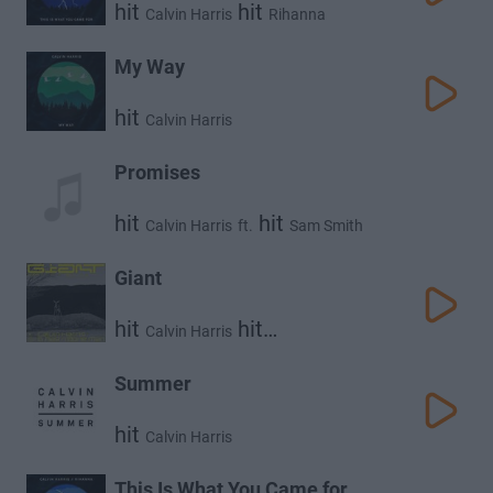
hit
hit
Calvin Harris
Rihanna
My Way
hit
Calvin Harris
Promises
hit
hit
Calvin Harris
ft.
Sam Smith
Giant
hit
hit
Calvin Harris
Rag'n'bone Man
Summer
hit
Calvin Harris
This Is What You Came for