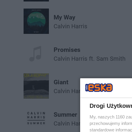
My Way
Calvin Harris
Promises
Calvin Harris
ft.
Sam Smith
Giant
Calvin Harris
Rag'n'bone Man
Drogi Użytkow
Summer
My, naszych 1160 zau
Calvin Harris
przechowujemy informa
standardowe informac