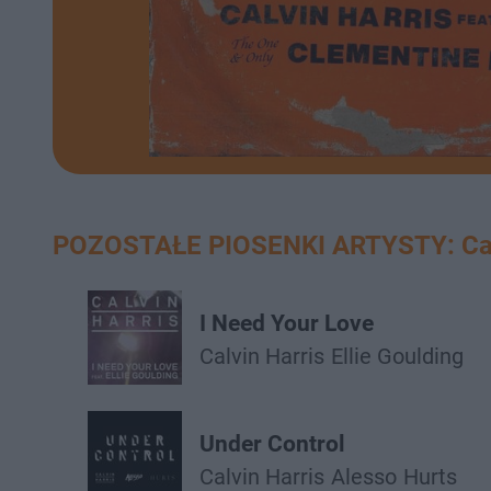
POZOSTAŁE PIOSENKI ARTYSTY: Calv
I Need Your Love
Calvin Harris
Ellie Goulding
Under Control
Calvin Harris
Alesso
Hurts