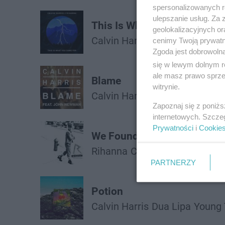
spersonalizowanych re
ulepszanie usług. Za
This Is What You Came for
geolokalizacyjnych or
Calvin Harris
Rihanna
cenimy Twoją prywatno
Zgoda jest dobrowoln
się w lewym dolnym r
ale masz prawo sprzec
Blame
witrynie.
Calvin Harris
John Newman
Zapoznaj się z poniż
internetowych. Szcze
Prywatności
i
Cookie
We Found Love
Rihanna
Calvin Harris
PARTNERZY
Potion
Calvin Harris
Dua Lipa
Young