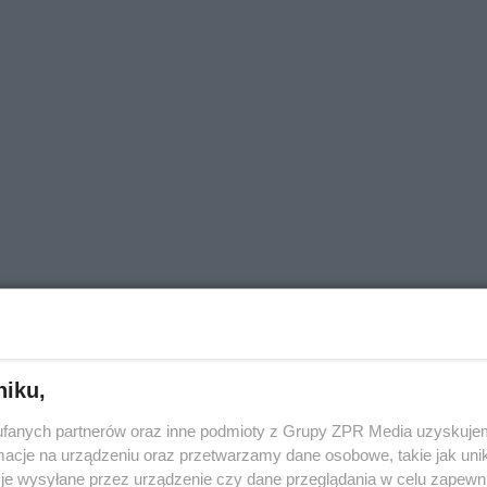
niku,
fanych partnerów oraz inne podmioty z Grupy ZPR Media uzyskujem
cje na urządzeniu oraz przetwarzamy dane osobowe, takie jak unika
je wysyłane przez urządzenie czy dane przeglądania w celu zapewn