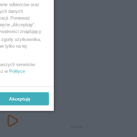
anie odbiorców oraz
nych danych
kacji. Ponieważ
ięcie „Akceptuję”.
ywatności znajdujący
ą zgody użytkownika,
 tylko na tej
 naszych serwisów
esz w
Polityce
Akceptuję