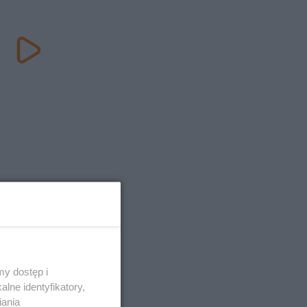
y dostęp i
lne identyfikatory,
iania