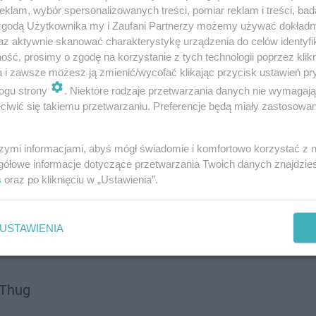
klam, wybór spersonalizowanych treści, pomiar reklam i treści, bad
 zgodą Użytkownika my i Zaufani Partnerzy możemy używać dokład
az aktywnie skanować charakterystykę urządzenia do celów identyfi
ść, prosimy o zgodę na korzystanie z tych technologii poprzez klikn
a i zawsze możesz ją zmienić/wycofać klikając przycisk ustawień pr
ogu strony
. Niektóre rodzaje przetwarzania danych nie wymagaj
iwić się takiemu przetwarzaniu. Preferencje będą miały zastosowanie
szymi informacjami, abyś mógł świadomie i komfortowo korzystać z
gółowe informacje dotyczące przetwarzania Twoich danych znajdzi
s
oraz po kliknięciu w „Ustawienia”.
USTAWIENIA
 Thug