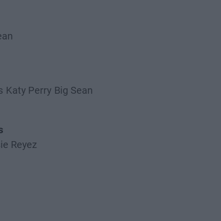
ean
s
Katy Perry
Big Sean
s
ie Reyez