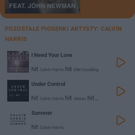
POZOSTAŁE PIOSENKI ARTYSTY: CALVIN
HARRIS
I Need Your Love
hit
hit
Calvin Harris
Ellie Goulding
Under Control
hit
hit
hit
Calvin Harris
Alesso
Hurts
Summer
hit
Calvin Harris