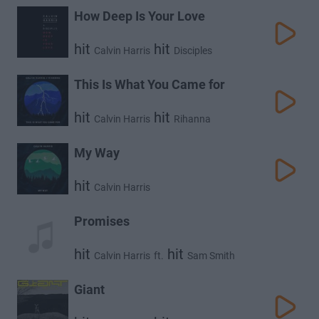
How Deep Is Your Love
hit
hit
Calvin Harris
Disciples
This Is What You Came for
hit
hit
Calvin Harris
Rihanna
My Way
hit
Calvin Harris
Promises
hit
hit
Calvin Harris
ft.
Sam Smith
Giant