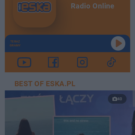
Radio Online
TERAZ
GRAMY
BEST OF ESKA.PL
40