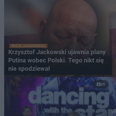
WIZJE JASNOWIDZA
Krzysztof Jackowski ujawnia plany
Putina wobec Polski. Tego nikt się
nie spodziewał
28