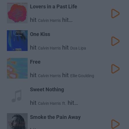
Lovers in a Past Life
hit
hit
Calvin Harris
Rag'n'bone Man
One Kiss
hit
hit
Calvin Harris
Dua Lipa
Free
hit
hit
Calvin Harris
Ellie Goulding
Sweet Nothing
hit
hit
Calvin Harris
ft.
Florence Welch
Smoke the Pain Away