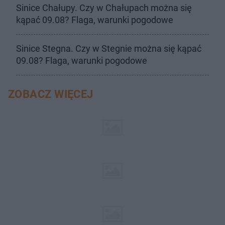
Sinice Chałupy. Czy w Chałupach można się
kąpać 09.08? Flaga, warunki pogodowe
Sinice Stegna. Czy w Stegnie można się kąpać
09.08? Flaga, warunki pogodowe
ZOBACZ WIĘCEJ