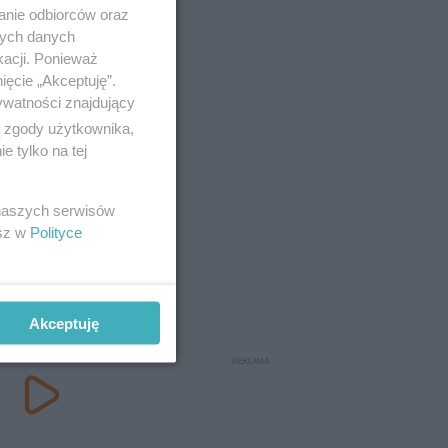
anie odbiorców oraz
nych danych
kacji. Ponieważ
ięcie „Akceptuję”.
ywatności znajdujący
ą zgody użytkownika,
 tylko na tej
 naszych serwisów
esz w
Polityce
Akceptuję