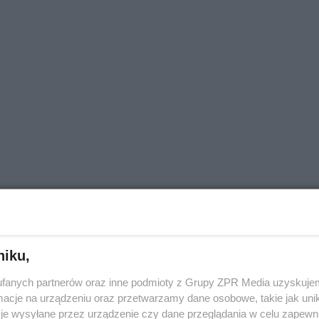
niku,
fanych partnerów oraz inne podmioty z Grupy ZPR Media uzyskujem
cje na urządzeniu oraz przetwarzamy dane osobowe, takie jak unika
je wysyłane przez urządzenie czy dane przeglądania w celu zapewn