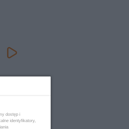
y dostęp i
lne identyfikatory,
iania