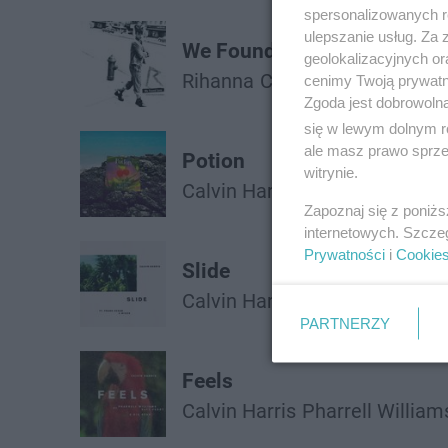
spersonalizowanych re
ulepszanie usług. Za
We Found Love
geolokalizacyjnych or
Rihanna
Calvin Harris
cenimy Twoją prywatno
Zgoda jest dobrowoln
się w lewym dolnym r
ale masz prawo sprzec
Potion
witrynie.
Calvin Harris
Dua Lipa
Young
Zapoznaj się z poniż
internetowych. Szcze
Prywatności
i
Cookie
Slide
Calvin Harris
Migos
Frank Oc
PARTNERZY
Feels
Calvin Harris
Pharrell William