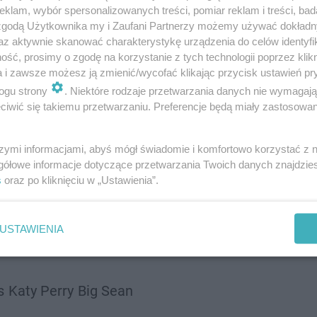
klam, wybór spersonalizowanych treści, pomiar reklam i treści, bad
 zgodą Użytkownika my i Zaufani Partnerzy możemy używać dokład
az aktywnie skanować charakterystykę urządzenia do celów identyfi
ść, prosimy o zgodę na korzystanie z tych technologii poprzez klikn
a i zawsze możesz ją zmienić/wycofać klikając przycisk ustawień pr
ogu strony
. Niektóre rodzaje przetwarzania danych nie wymagaj
iwić się takiemu przetwarzaniu. Preferencje będą miały zastosowanie
 Thug
szymi informacjami, abyś mógł świadomie i komfortowo korzystać z
gółowe informacje dotyczące przetwarzania Twoich danych znajdzi
s
oraz po kliknięciu w „Ustawienia”.
ean
USTAWIENIA
s
Katy Perry
Big Sean