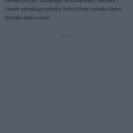
zamierza uciec, zabierając ze sobą Melis. Meryem i
Levent odnajdują notatkę, którą Ulviye spisała zanim
dostała ataku serca.