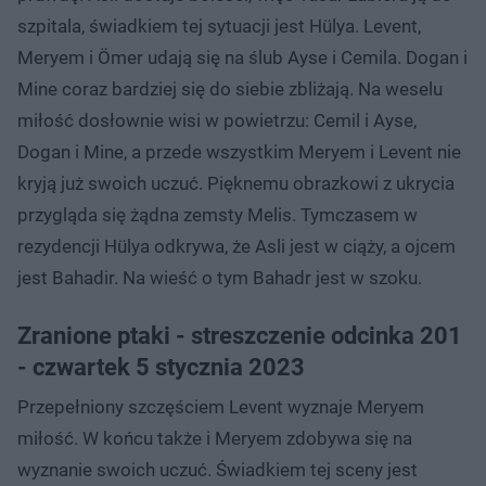
szpitala, świadkiem tej sytuacji jest Hülya. Levent,
Meryem i Ömer udają się na ślub Ayse i Cemila. Dogan i
Mine coraz bardziej się do siebie zbliżają. Na weselu
miłość dosłownie wisi w powietrzu: Cemil i Ayse,
Dogan i Mine, a przede wszystkim Meryem i Levent nie
kryją już swoich uczuć. Pięknemu obrazkowi z ukrycia
przygląda się żądna zemsty Melis. Tymczasem w
rezydencji Hülya odkrywa, że Asli jest w ciąży, a ojcem
jest Bahadir. Na wieść o tym Bahadr jest w szoku.
Zranione ptaki - streszczenie odcinka 201
- czwartek 5 stycznia 2023
Przepełniony szczęściem Levent wyznaje Meryem
miłość. W końcu także i Meryem zdobywa się na
wyznanie swoich uczuć. Świadkiem tej sceny jest