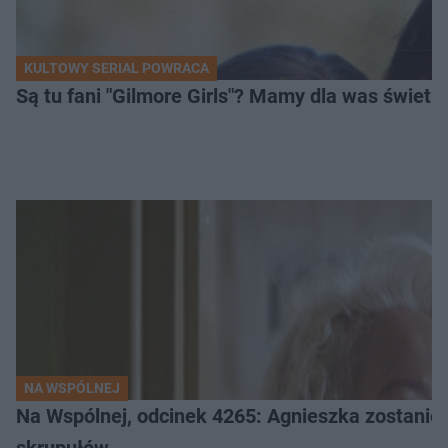
KULTOWY SERIAL POWRACA
Są tu fani "Gilmore Girls"? Mamy dla was świetn
NA WSPÓLNEJ
Na Wspólnej, odcinek 4265: Agnieszka zostanie 