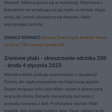
Meryem. Melis pojawia się w rezydencji. Rozmowa z
Bahadirem nie przebiega po jej myśli, na domiar złego
widzi, jak Levent oświadcza się Meryem. Melis
poprzysięga zemstę.
ZOBACZ RÓWNIEŻ:
Koniec Zranionych ptaków! Nowy
serial w TVP zastąpi turecki hit
Zranione ptaki - streszczenie odcinka 200
- środa 4 stycznia 2023
Wściekła Melis próbuje wyprowadzić z rezydencji
Ömera, ale nagłe pojawienie się Hülyi psuje jej plan.
Dogan związuje ludzi ojca Mine i razem z dziewczyną
wraca do domu. Bahadir ma wyrzuty sumienia z
powodu romansu z Asli. Postanawia wyznać Hülyi
prawdę. Asli dostaje boleści, więc Yasar zabiera ją do