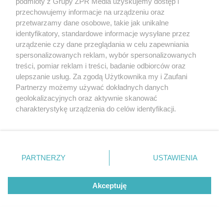
podmioty z Grupy ZPR Media uzyskujemy dostęp i
przechowujemy informacje na urządzeniu oraz
przetwarzamy dane osobowe, takie jak unikalne
identyfikatory, standardowe informacje wysyłane przez
RAMÓWKA POLSATU
urządzenie czy dane przeglądania w celu zapewniania
Karolina Szostak zaskoczyła
spersonalizowanych reklam, wybór spersonalizowanych
treści, pomiar reklam i treści, badanie odbiorców oraz
na ramówce Polsatu.
ulepszanie usług. Za zgodą Użytkownika my i Zaufani
Partnerzy możemy używać dokładnych danych
Przyszła w samej marynarce
geolokalizacyjnych oraz aktywnie skanować
charakterystykę urządzenia do celów identyfikacji.
Ponieważ cenimy Twoją prywatność, prosimy o zgodę na
korzystanie z tych technologii poprzez kliknięcie
„Akceptuję”. Zgoda jest dobrowolna i zawsze możesz ją
zmienić/wycofać klikając przycisk ustawień prywatności
PARTNERZY
USTAWIENIA
znajdujący się w lewym dolnym rogu strony
. Niektóre
rodzaje przetwarzania danych nie wymagają zgody
Akceptuję
użytkownika, ale masz prawo sprzeciwić się takiemu
przetwarzaniu. Preferencje będą miały zastosowanie tylko
na tej witrynie.