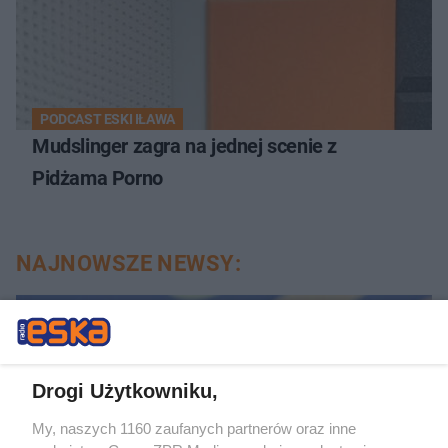
PODCAST ESKI IŁAWA
Mudslinger zagra na jednej scenie z
Pidżama Porno
NAJNOWSZE NEWSY:
21
Drogi Użytkowniku,
My, naszych 1160 zaufanych partnerów oraz inne