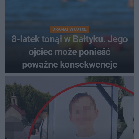
DRAMAT W USTCE
8-latek tonął w Bałtyku. Jego
ojciec może ponieść
poważne konsekwencje