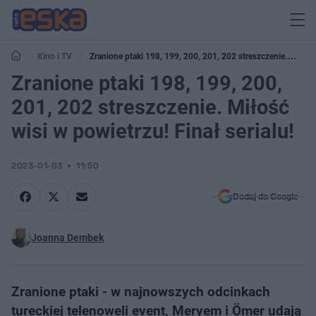
Kino i TV
Zranione ptaki 198, 199, 200, 201, 202 streszczenie.
Miłość wisi w powietrzu! Finał serialu!
Zranione ptaki 198, 199, 200,
201, 202 streszczenie. Miłość
wisi w powietrzu! Finał serialu!
2023-01-03
11:50
Dodaj do Google
Joanna Dembek
Zranione ptaki - w najnowszych odcinkach
tureckiej telenoweli event, Meryem i Ömer udają