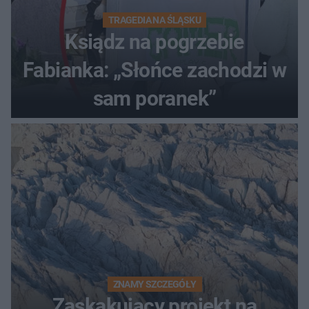
TRAGEDIA NA ŚLĄSKU
Ksiądz na pogrzebie
Fabianka: „Słońce zachodzi w
sam poranek”
ZNAMY SZCZEGÓŁY
Zaskakujący projekt na