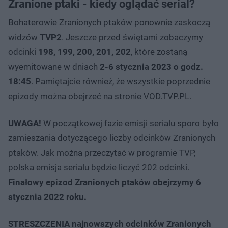
Zranione ptaki - kiedy oglądać serial?
Bohaterowie Zranionych ptaków ponownie zaskoczą
widzów
TVP2
. Jeszcze przed świętami zobaczymy
odcinki
198, 199, 200, 201, 202
, które zostaną
wyemitowane w dniach
2-6 stycznia 2023 o godz.
18:45
. Pamiętajcie również, że wszystkie poprzednie
epizody można obejrzeć na stronie VOD.TVP.PL.
UWAGA!
W początkowej fazie emisji serialu sporo było
zamieszania dotyczącego liczby odcinków Zranionych
ptaków. Jak można przeczytać w programie TVP,
polska emisja serialu będzie liczyć 202 odcinki.
Finałowy epizod Zranionych ptaków obejrzymy 6
stycznia 2022 roku.
STRESZCZENIA najnowszych odcinków Zranionych