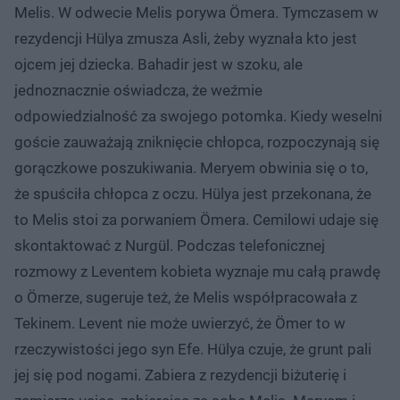
Melis. W odwecie Melis porywa Ömera. Tymczasem w
rezydencji Hülya zmusza Asli, żeby wyznała kto jest
ojcem jej dziecka. Bahadir jest w szoku, ale
jednoznacznie oświadcza, że weźmie
odpowiedzialność za swojego potomka. Kiedy weselni
goście zauważają zniknięcie chłopca, rozpoczynają się
gorączkowe poszukiwania. Meryem obwinia się o to,
że spuściła chłopca z oczu. Hülya jest przekonana, że
to Melis stoi za porwaniem Ömera. Cemilowi udaje się
skontaktować z Nurgül. Podczas telefonicznej
rozmowy z Leventem kobieta wyznaje mu całą prawdę
o Ömerze, sugeruje też, że Melis współpracowała z
Tekinem. Levent nie może uwierzyć, że Ömer to w
rzeczywistości jego syn Efe. Hülya czuje, że grunt pali
jej się pod nogami. Zabiera z rezydencji biżuterię i