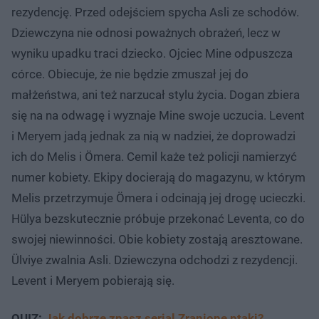
rezydencję. Przed odejściem spycha Asli ze schodów.
Dziewczyna nie odnosi poważnych obrażeń, lecz w
wyniku upadku traci dziecko. Ojciec Mine odpuszcza
córce. Obiecuje, że nie będzie zmuszał jej do
małżeństwa, ani też narzucał stylu życia. Dogan zbiera
się na na odwagę i wyznaje Mine swoje uczucia. Levent
i Meryem jadą jednak za nią w nadziei, że doprowadzi
ich do Melis i Ömera. Cemil każe też policji namierzyć
numer kobiety. Ekipy docierają do magazynu, w którym
Melis przetrzymuje Ömera i odcinają jej drogę ucieczki.
Hülya bezskutecznie próbuje przekonać Leventa, co do
swojej niewinności. Obie kobiety zostają aresztowane.
Ülviye zwalnia Asli. Dziewczyna odchodzi z rezydencji.
Levent i Meryem pobierają się.
QUIZ:
Jak dobrze znasz serial Zranione ptaki?