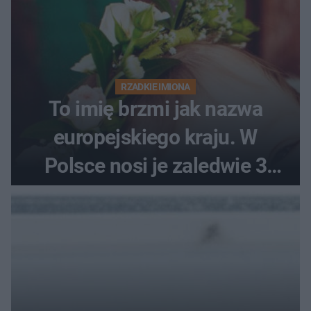
RZADKIE IMIONA
To imię brzmi jak nazwa
europejskiego kraju. W
Polsce nosi je zaledwie 3
kobiety