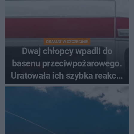
DRAMAT W SZCZECINIE
Dwaj chłopcy wpadli do
basenu przeciwpożarowego.
Uratowała ich szybka reakcja
świadków