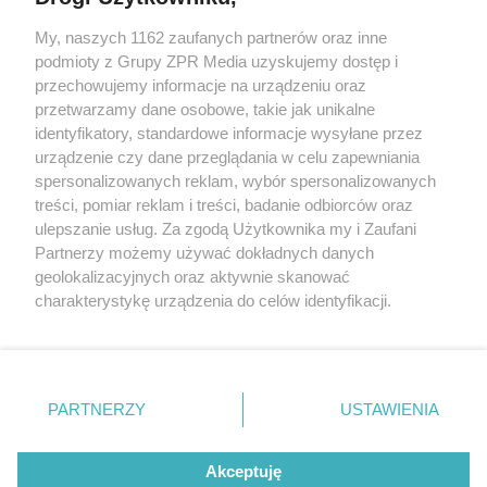
My, naszych 1162 zaufanych partnerów oraz inne
Żaden utwór zamieszczony w serwisie nie może być powielany i
podmioty z Grupy ZPR Media uzyskujemy dostęp i
rozpowszechniany lub dalej rozpowszechniany w jakikolwiek sposób (w
przechowujemy informacje na urządzeniu oraz
tym także elektroniczny lub mechaniczny) na jakimkolwiek polu
eksploatacji w jakiejkolwiek formie, włącznie z umieszczaniem w
przetwarzamy dane osobowe, takie jak unikalne
Internecie bez pisemnej zgody właściciela praw. Jakiekolwiek użycie lub
identyfikatory, standardowe informacje wysyłane przez
wykorzystanie utworów w całości lub w części z naruszeniem prawa,
tzn. bez właściwej zgody, jest zabronione pod groźbą kary i może być
urządzenie czy dane przeglądania w celu zapewniania
ścigane prawnie.
spersonalizowanych reklam, wybór spersonalizowanych
treści, pomiar reklam i treści, badanie odbiorców oraz
ulepszanie usług. Za zgodą Użytkownika my i Zaufani
Partnerzy możemy używać dokładnych danych
geolokalizacyjnych oraz aktywnie skanować
charakterystykę urządzenia do celów identyfikacji.
Ponieważ cenimy Twoją prywatność, prosimy o zgodę na
O nas
korzystanie z tych technologii poprzez kliknięcie
Informacje prawne
„Akceptuję”. Zgoda jest dobrowolna i zawsze możesz ją
zmienić/wycofać klikając przycisk ustawień prywatności
PARTNERZY
USTAWIENIA
Nasze serwisy
znajdujący się w lewym dolnym rogu strony
. Niektóre
rodzaje przetwarzania danych nie wymagają zgody
© 2026 Grupa ZPR Media
Akceptuję
użytkownika, ale masz prawo sprzeciwić się takiemu