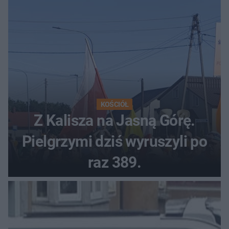
KOŚCIÓŁ
Z Kalisza na Jasną Górę.
Pielgrzymi dziś wyruszyli po
raz 389.