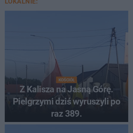
LOKALNIE:
KOŚCIÓŁ
Z Kalisza na Jasną Górę.
Pielgrzymi dziś wyruszyli po
raz 389.