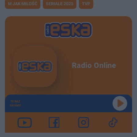
d
M JAK MIŁOŚĆ
SERIALE 2025
TVP
u
Â
Radio Online
TERAZ
GRAMY