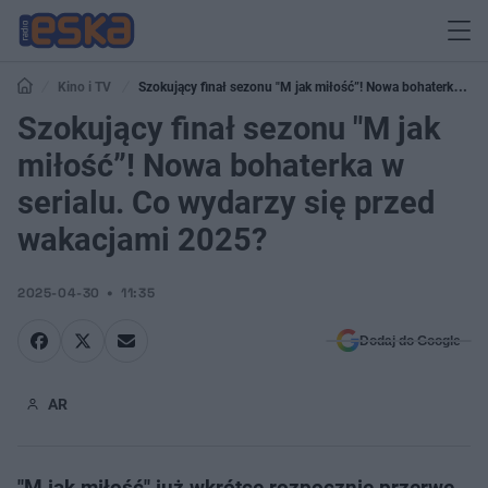
Kino i TV
Szokujący finał sezonu "M jak miłość”! Nowa bohaterka w
serialu. Co wydarzy się przed wakacjami 2025?
Szokujący finał sezonu "M jak
miłość”! Nowa bohaterka w
serialu. Co wydarzy się przed
wakacjami 2025?
2025-04-30
11:35
Dodaj do Google
AR
"M jak miłość" już wkrótce rozpocznie przerwę