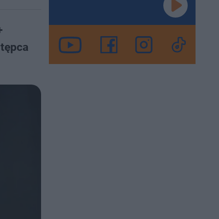
+
stępca