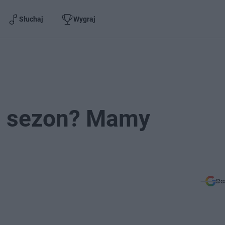
Słuchaj
Wygraj
2. sezon? Mamy
Do