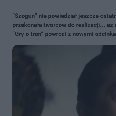
“Szōgun” nie powiedział jeszcze ostat
przekonała twórców do realizacji... a
“Gry o tron” powróci z nowymi odcink