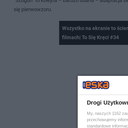
“Szōgun” to kolejna – bardzo udana – adaptacja b
się pierwowzoru.
Wszystko na ekranie to ści
filmach| To Się Kręci #34
Drogi Użytkow
My, naszych 1162 zau
przechowujemy informa
standardowe informac