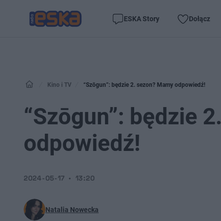
ESKA Story
Dołącz
Kino i TV
“Szōgun”: będzie 2. sezon? Mamy odpowiedź!
“Szōgun”: będzie 
odpowiedź!
2024-05-17
13:20
Natalia Nowecka