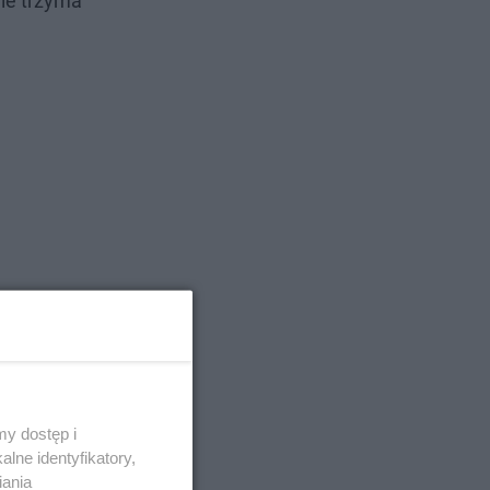
nie trzyma
y dostęp i
lne identyfikatory,
iania