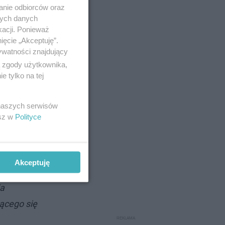
anie odbiorców oraz
nych danych
kacji. Ponieważ
ięcie „Akceptuję”.
ywatności znajdujący
ą zgody użytkownika,
 tylko na tej
 naszych serwisów
esz w
Polityce
e prace
Akceptuję
ia
ącego się