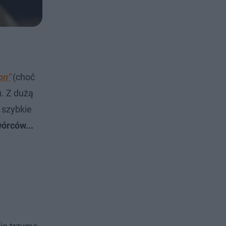
on”
(choć
). Z dużą
 szybkie
órców...