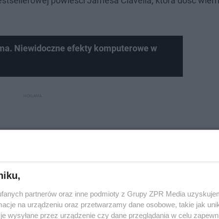
estsellerowej powieści Jamesa Clavella, która dość wier
ema. Niewidoczne efekty komputerowe w
niku,
fanych partnerów oraz inne podmioty z Grupy ZPR Media uzyskujem
cje na urządzeniu oraz przetwarzamy dane osobowe, takie jak unika
je wysyłane przez urządzenie czy dane przeglądania w celu zapewn