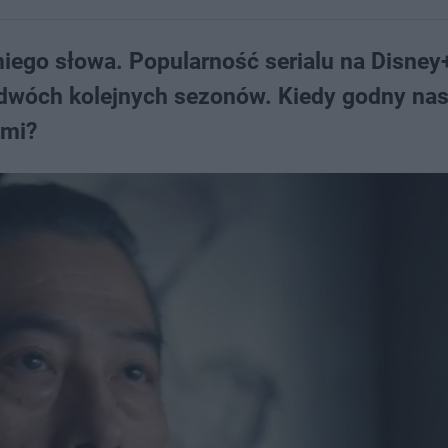
niego słowa. Popularność serialu na Disney
ż dwóch kolejnych sezonów. Kiedy godny na
ami?