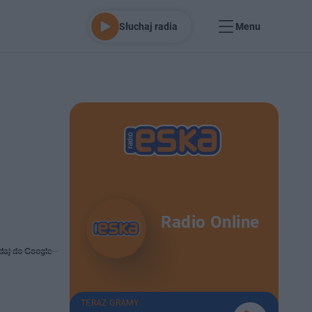
Słuchaj radia
Menu
Radio Online
daj do Google
TERAZ GRAMY