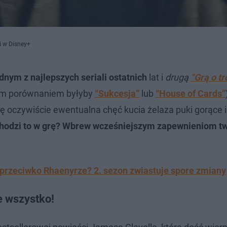
i w Disney+
dnym z najlepszych seriali ostatnich
lat i
drugą
“Grą o tr
zym porównaniem byłyby
“Sukcesja”
lub
“House of Cards”
ę oczywiście ewentualna chęć kucia żelaza puki gorące i
hodzi to w grę? Wbrew wcześniejszym zapewnieniom tw
przeciwko Rhaenyrze? 2. sezon zwiastuje spore zmiany
e wszystko!