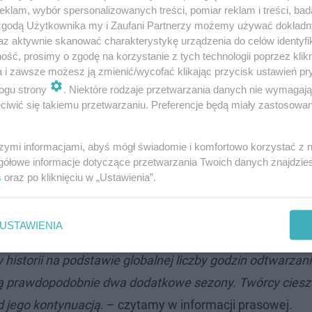
klam, wybór spersonalizowanych treści, pomiar reklam i treści, bad
 zgodą Użytkownika my i Zaufani Partnerzy możemy używać dokład
az aktywnie skanować charakterystykę urządzenia do celów identyfi
historię do końca książki i postawiliśmy
ść, prosimy o zgodę na korzystanie z tych technologii poprzez klikn
ania. Uwielbiamy zakończenie książki; to był
a i zawsze możesz ją zmienić/wycofać klikając przycisk ustawień pr
la których wiedzieliśmy, że chcemy to zrobić
ogu strony
. Niektóre rodzaje przetwarzania danych nie wymagaj
iwić się takiemu przetwarzaniu. Preferencje będą miały zastosowanie
kładnie w tym miejscu
– przyznał Justin
owrunnerów) w rozmowie z The Hollywood
szymi informacjami, abyś mógł świadomie i komfortowo korzystać z
gółowe informacje dotyczące przetwarzania Twoich danych znajdzi
s
oraz po kliknięciu w „Ustawienia”.
mieniła podejście twórców. Disney+ informuje bowiem, ż
olejne sezony.
USTAWIENIA
 historii na podstawie globalnej liczby godzin odtwarzan
ą prawdopodobnie dwa dodatkowe sezony. Twórcy ciesz
d jego kontynuacją
. – czytamy w informacji prasowej.