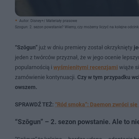
Autor: Disney+/ Materiały prasowe
Szogun: 2. sezon powstanie? Wiemy, czy możemy liczyć na kolejne odcink
“Szōgun”
już w dniu premiery został okrzyknięty
je
jeden z twórców przyznał, że w jego ocenie leps
popularnością i
wyśmienitymi recenzjami
wiąże si
zamówienie kontynuacji.
Czy w tym przypadku wc
owszem.
SPRAWDŹ TEŻ:
“Ród smoka”: Daemon zwróci się 
“Szōgun” – 2. sezon powstanie. Ale to ni