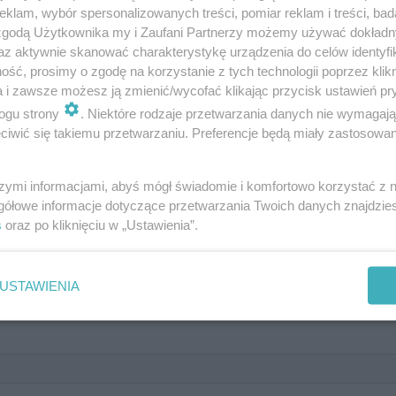
klam, wybór spersonalizowanych treści, pomiar reklam i treści, bad
 zgodą Użytkownika my i Zaufani Partnerzy możemy używać dokład
az aktywnie skanować charakterystykę urządzenia do celów identyfi
ść, prosimy o zgodę na korzystanie z tych technologii poprzez klikn
a i zawsze możesz ją zmienić/wycofać klikając przycisk ustawień pr
ogu strony
. Niektóre rodzaje przetwarzania danych nie wymagaj
iwić się takiemu przetwarzaniu. Preferencje będą miały zastosowanie
szymi informacjami, abyś mógł świadomie i komfortowo korzystać z
gółowe informacje dotyczące przetwarzania Twoich danych znajdzi
s
oraz po kliknięciu w „Ustawienia”.
y!
USTAWIENIA