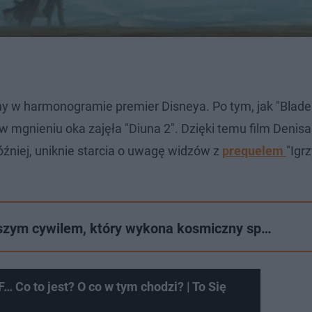
y w harmonogramie premier Disneya. Po tym, jak "Blade
w mgnieniu oka zajęła "Diuna 2". Dzięki temu film Denisa
óźniej, uniknie starcia o uwagę widzów z
prequelem
"Igr
wszym cywilem, który wykona kosmiczny sp…
Co to jest? O co w tym chodzi? | To Się