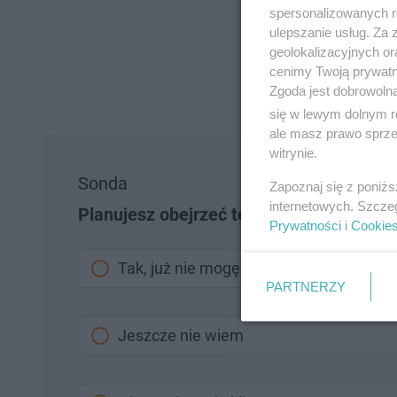
spersonalizowanych re
ulepszanie usług. Za
geolokalizacyjnych or
cenimy Twoją prywatno
Zgoda jest dobrowoln
się w lewym dolnym r
ale masz prawo sprzec
witrynie.
Sonda
Zapoznaj się z poniż
internetowych. Szcze
Planujesz obejrzeć ten film?
Prywatności
i
Cookie
Tak, już nie mogę się doczekać premier
PARTNERZY
Jeszcze nie wiem