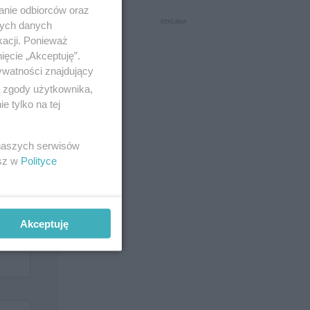
anie odbiorców oraz
nych danych
kacji. Ponieważ
ięcie „Akceptuję”.
ywatności znajdujący
ą zgody użytkownika,
 tylko na tej
 naszych serwisów
esz w
Polityce
Akceptuję