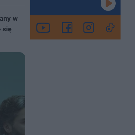
iany w
 się