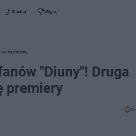
Słuchaj
Wygraj
iła datę premiery
 fanów "Diuny"! Druga
ę premiery
Do