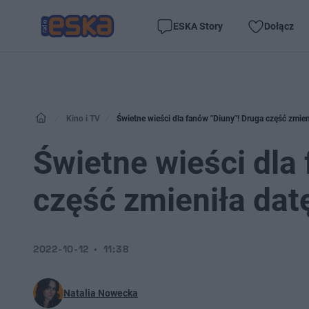
ESKA Story
Dołącz
Kino i TV
Świetne wieści dla fanów "Diuny"! Druga część zmien
Świetne wieści dla
część zmieniła dat
2022-10-12
11:38
Natalia Nowecka