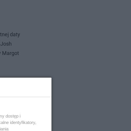
tnej daty
 Josh
y Margot
y dostęp i
lne identyfikatory,
iania