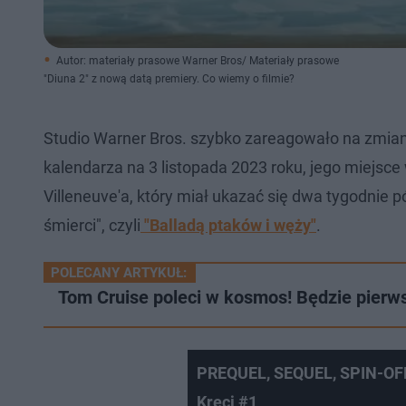
Autor: materiały prasowe Warner Bros/ Materiały prasowe
"Diuna 2" z nową datą premiery. Co wiemy o filmie?
Studio Warner Bros. szybko zareagowało na zmian
kalendarza na 3 listopada 2023 roku, jego miejsce 
Villeneuve'a, który miał ukazać się dwa tygodnie p
śmierci", czyli
"Balladą ptaków i węży"
.
POLECANY ARTYKUŁ:
Tom Cruise poleci w kosmos! Będzie pier
PREQUEL, SEQUEL, SPIN-OFF… 
Kręci #1