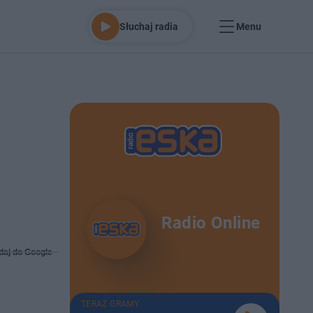
Słuchaj radia
Menu
Radio Online
daj do Google
TERAZ GRAMY