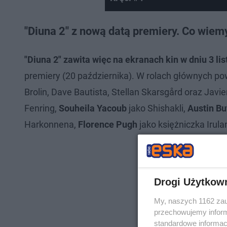
"Diuna 2" z nową datą premiery. Co wiemy
"Diuna 2" zawita więc na ekranach kin w dniu 3 li
premiery (20 października). W rolach głównych 
Brolin, Dave Bautista, Stellan Skarsgård oraz Jav
Fenring,
Souheila Yacoub
jako Shishakli,
Austin Bu
Harkonnena,
Florence Pugh
jako księżniczka Irula
Drogi Użytkow
My, naszych 1162 zau
przechowujemy informa
standardowe informac