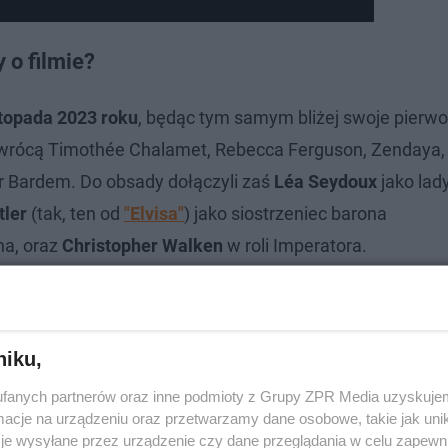
 o filmie?
stopada 2023 roku
, będąc tym samym bliżej swoje pierwo
powrócą Timothée Chalamet, Rebecca Ferguson, Zendaya,
ier Bardem. Do obsady dołączyli zaś
Léa Seydoux
jako lad
tler
(tak, ten od
"Elvisa"
) jako siostrzeniec barona
na, oraz
Christopher Walken
w roli Imperatora.
niku,
fanych partnerów oraz inne podmioty z Grupy ZPR Media uzyskujem
cje na urządzeniu oraz przetwarzamy dane osobowe, takie jak unika
je wysyłane przez urządzenie czy dane przeglądania w celu zapewn