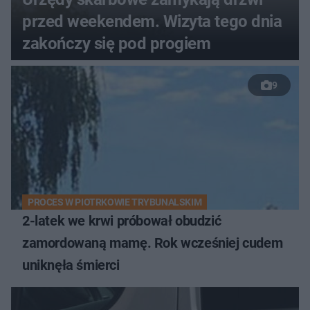
przed weekendem. Wizyta tego dnia
zakończy się pod progiem
9
PROCES W PIOTRKOWIE TRYBUNALSKIM
2-latek we krwi próbował obudzić
zamordowaną mamę. Rok wcześniej cudem
uniknęła śmierci