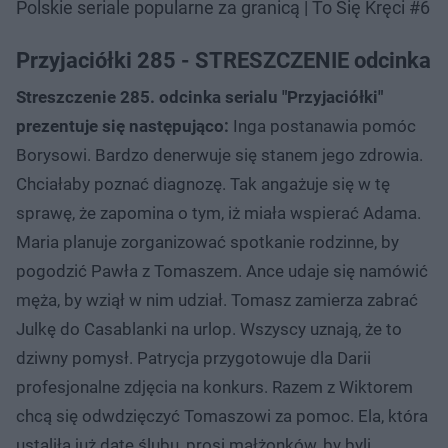
Polskie seriale popularne za granicą | To Się Kręci #6
Przyjaciółki 285 - STRESZCZENIE odcinka
Streszczenie 285. odcinka serialu "Przyjaciółki"
prezentuje się następująco:
Inga postanawia pomóc
Borysowi. Bardzo denerwuje się stanem jego zdrowia.
Chciałaby poznać diagnozę. Tak angażuje się w tę
sprawę, że zapomina o tym, iż miała wspierać Adama.
Maria planuje zorganizować spotkanie rodzinne, by
pogodzić Pawła z Tomaszem. Ance udaje się namówić
męża, by wziął w nim udział. Tomasz zamierza zabrać
Julkę do Casablanki na urlop. Wszyscy uznają, że to
dziwny pomysł. Patrycja przygotowuje dla Darii
profesjonalne zdjęcia na konkurs. Razem z Wiktorem
chcą się odwdzięczyć Tomaszowi za pomoc. Ela, która
ustaliła już datę ślubu, prosi małżonków, by byli