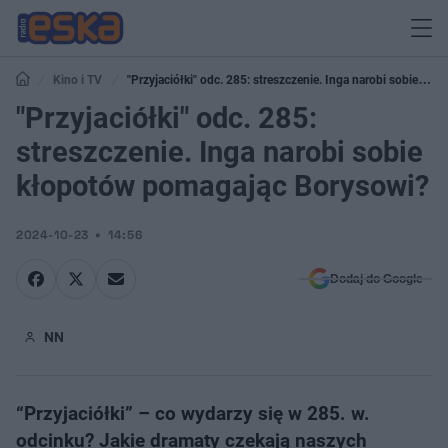
Kino i TV
"Przyjaciółki" odc. 285: streszczenie. Inga narobi sobie
kłopotów pomagając Borysowi?
"Przyjaciółki" odc. 285:
streszczenie. Inga narobi sobie
kłopotów pomagając Borysowi?
2024-10-23
14:56
Dodaj do Google
NN
“Przyjaciółki” – co wydarzy się w 285. w.
odcinku? Jakie dramaty czekają naszych