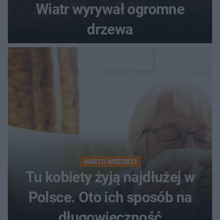
Wiatr wyrywał ogromne
drzewa
WARTO WIEDZIEĆ!
Tu kobiety żyją najdłużej w
Polsce. Oto ich sposób na
długowieczność