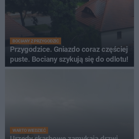
BOCIANY Z PRZYGODZIC
Przygodzice. Gniazdo coraz częściej
puste. Bociany szykują się do odlotu!
WARTO WIEDZIEĆ
Urzędy skarbowe zamykają drzwi