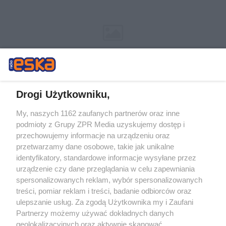
Drogi Użytkowniku,
My, naszych 1162 zaufanych partnerów oraz inne
Żaden utwór zamieszczony w serwisie nie może być powielany i
podmioty z Grupy ZPR Media uzyskujemy dostęp i
rozpowszechniany lub dalej rozpowszechniany w jakikolwiek sposób (w
tym także elektroniczny lub mechaniczny) na jakimkolwiek polu
przechowujemy informacje na urządzeniu oraz
eksploatacji w jakiejkolwiek formie, włącznie z umieszczaniem w
przetwarzamy dane osobowe, takie jak unikalne
Internecie bez pisemnej zgody właściciela praw. Jakiekolwiek użycie lub
identyfikatory, standardowe informacje wysyłane przez
wykorzystanie utworów w całości lub w części z naruszeniem prawa,
tzn. bez właściwej zgody, jest zabronione pod groźbą kary i może być
urządzenie czy dane przeglądania w celu zapewniania
ścigane prawnie.
spersonalizowanych reklam, wybór spersonalizowanych
treści, pomiar reklam i treści, badanie odbiorców oraz
ulepszanie usług. Za zgodą Użytkownika my i Zaufani
Partnerzy możemy używać dokładnych danych
geolokalizacyjnych oraz aktywnie skanować