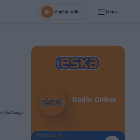
Słuchaj radia
Menu
Radio Online
daj do Google
TERAZ GRAMY