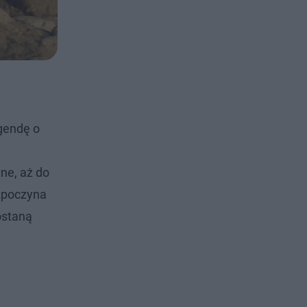
egendę o
ne, aż do
ozpoczyna
ostaną