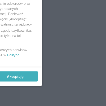
anie odbiorców oraz
nych danych
kacji. Ponieważ
ięcie „Akceptuję”.
ywatności znajdujący
ą zgody użytkownika,
 tylko na tej
94), "Król
 naszych serwisów
rmacja
esz w
Polityce
Akceptuję