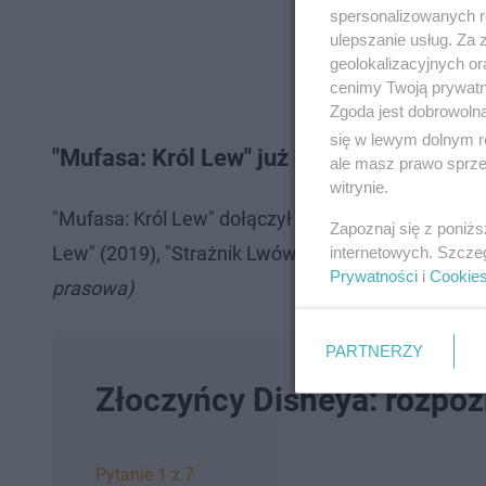
spersonalizowanych re
ulepszanie usług. Za
geolokalizacyjnych or
cenimy Twoją prywatno
Zgoda jest dobrowoln
się w lewym dolnym r
"Mufasa: Król Lew" już do obejrzenia onl
ale masz prawo sprzec
witrynie.
"Mufasa: Król Lew" dołączył do innych tytułów z
Zapoznaj się z poniż
Lew" (2019), "Strażnik Lwów" oraz niedawno wyda
internetowych. Szcze
Prywatności
i
Cookie
prasowa)
PARTNERZY
Złoczyńcy Disneya: rozpozn
Pytanie 1 z 7