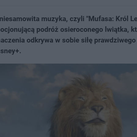
i niesamowita muzyka, czyli "Mufasa: Król L
ocjonującą podróż osieroconego lwiątka, k
aczenia odkrywa w sobie siłę prawdziwego
isney+.