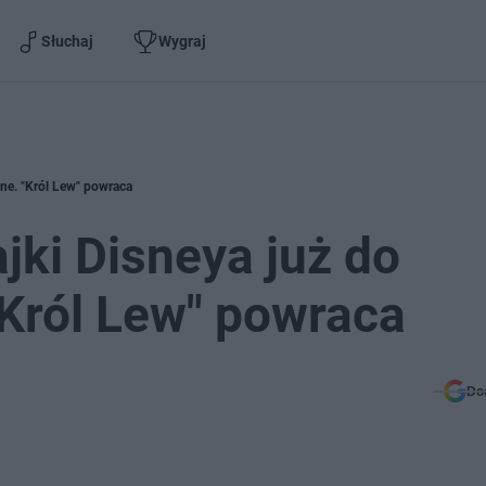
Słuchaj
Wygraj
ine. "Król Lew" powraca
jki Disneya już do
"Król Lew" powraca
Do