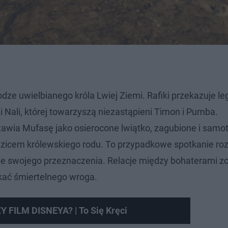
dze uwielbianego króla Lwiej Ziemi. Rafiki przekazuje l
i Nali, której towarzyszą niezastąpieni Timon i Pumba.
awia Mufasę jako osierocone lwiątko, zagubione i samot
edzicem królewskiego rodu. To przypadkowe spotkanie r
uje swojego przeznaczenia. Relacje między bohaterami z
kać śmiertelnego wroga.
FILM DISNEYA? | To Się Kręci