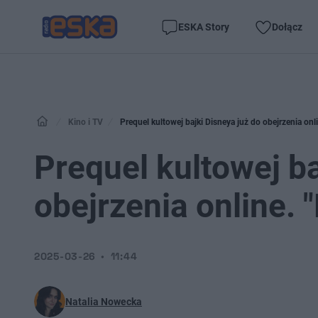
ESKA Story
Dołącz
Kino i TV
Prequel kultowej bajki Disneya już do obejrzenia onl
Prequel kultowej ba
obejrzenia online. 
2025-03-26
11:44
Natalia Nowecka