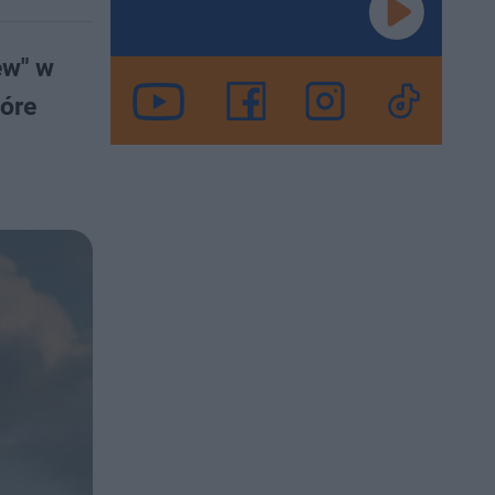
ew" w
tóre