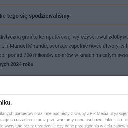
Nie tego się spodziewaliśmy
orealistyczną grafiką komputerową, wyreżyserował zdobyw
Lin-Manuel Miranda, tworząc zupełnie nowe utwory, w ty
obił ponad 700 milionów dolarów w kinach na całym świe
wych 2024 roku
.
niku,
fanych partnerów oraz inne podmioty z Grupy ZPR Media uzyskujem
cje na urządzeniu oraz przetwarzamy dane osobowe, takie jak unika
je wysyłane przez urządzenie czy dane przeglądania w celu zapewn