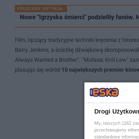
POLECANY ARTYKUŁ:
Nowe "Igrzyska śmierci" podzieliły fanów. 
Film, łączący tradycyjne techniki kręcenia z fot
Barry Jenkins, a ścieżkę dźwiękową skomponował 
Always Wanted a Brother". "Mufasa: Król Lew" zar
plasując się wśród
10 największych premier kino
Drogi Użytkow
My, naszych 1162 zau
przechowujemy informa
standardowe informac