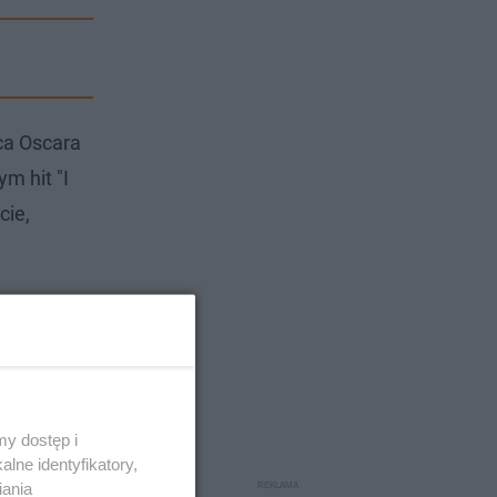
ca Oscara
m hit "I
cie,
y dostęp i
lne identyfikatory,
iania