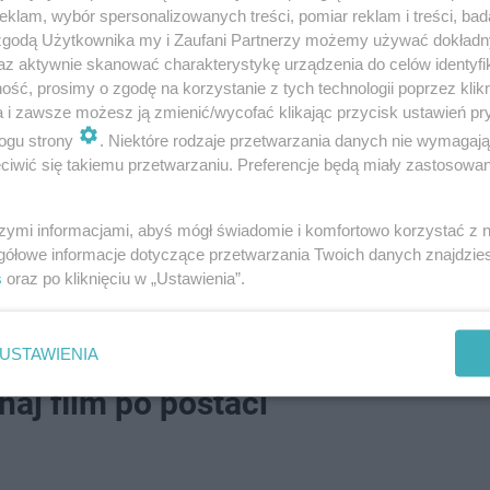
klam, wybór spersonalizowanych treści, pomiar reklam i treści, bad
 zgodą Użytkownika my i Zaufani Partnerzy możemy używać dokład
az aktywnie skanować charakterystykę urządzenia do celów identyfi
ść, prosimy o zgodę na korzystanie z tych technologii poprzez klikn
a i zawsze możesz ją zmienić/wycofać klikając przycisk ustawień pr
ogu strony
. Niektóre rodzaje przetwarzania danych nie wymagaj
ine
iwić się takiemu przetwarzaniu. Preferencje będą miały zastosowanie
 kultowego uniwersum w
Disney+
, takich jak "Król Lew" (19
szymi informacjami, abyś mógł świadomie i komfortowo korzystać z
ny specjalny koncert "Król Lew w Hollywood Bowl".
(info
gółowe informacje dotyczące przetwarzania Twoich danych znajdzi
s
oraz po kliknięciu w „Ustawienia”.
USTAWIENIA
aj film po postaci