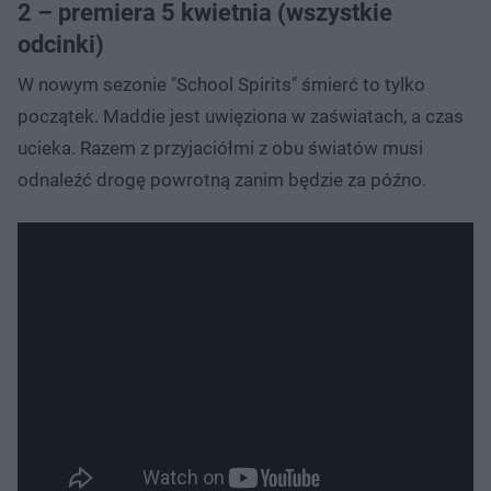
2 – premiera 5 kwietnia (wszystkie
odcinki)
W nowym sezonie "School Spirits" śmierć to tylko
początek. Maddie jest uwięziona w zaświatach, a czas
ucieka. Razem z przyjaciółmi z obu światów musi
odnaleźć drogę powrotną zanim będzie za późno.