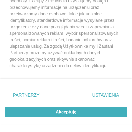
podmioty z Grupy ZPR Media uzyskujemy dostęp i
przechowujemy informacje na urządzeniu oraz
przetwarzamy dane osobowe, takie jak unikalne
identyfikatory, standardowe informacje wysyłane przez
urządzenie czy dane przeglądania w celu zapewniania
spersonalizowanych reklam, wybór spersonalizowanych
treści, pomiar reklam i treści, badanie odbiorców oraz
ulepszanie usług. Za zgodą Użytkownika my i Zaufani
Partnerzy możemy używać dokładnych danych
geolokalizacyjnych oraz aktywnie skanować
charakterystykę urządzenia do celów identyfikacji.
Ponieważ cenimy Twoją prywatność, prosimy o zgodę na
HISZPAŃSKI SERIAL TVP
korzystanie z tych technologii poprzez kliknięcie
La promesa, odcinek 454: Lope zostaje brutalni
„Akceptuję”. Zgoda jest dobrowolna i zawsze możesz ją
zmienić/wycofać klikając przycisk ustawień prywatności
PARTNERZY
USTAWIENIA
znajdujący się w lewym dolnym rogu strony
. Niektóre
rodzaje przetwarzania danych nie wymagają zgody
Akceptuję
użytkownika, ale masz prawo sprzeciwić się takiemu
LOKALNIE:
przetwarzaniu. Preferencje będą miały zastosowanie tylko
na tej witrynie.