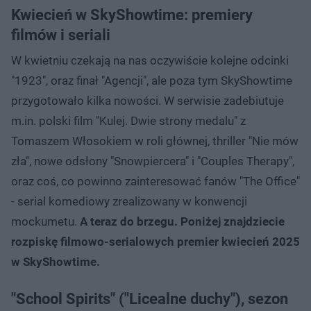
Kwiecień w SkyShowtime: premiery
filmów i seriali
W kwietniu czekają na nas oczywiście kolejne odcinki
"1923", oraz finał "Agencji", ale poza tym SkyShowtime
przygotowało kilka nowości. W serwisie zadebiutuje
m.in. polski film "Kulej. Dwie strony medalu" z
Tomaszem Włosokiem w roli głównej, thriller "Nie mów
zła", nowe odsłony "Snowpiercera" i "Couples Therapy",
oraz coś, co powinno zainteresować fanów "The Office"
- serial komediowy zrealizowany w konwencji
mockumetu.
A teraz do brzegu. Poniżej znajdziecie
rozpiskę filmowo-serialowych premier kwiecień 2025
w SkyShowtime.
"School Spirits" ("Licealne duchy"), sezon