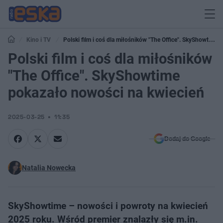
Kino i TV
Polski film i coś dla miłośników "The Office". SkyShowtime
pokazało nowości na kwiecień
Polski film i coś dla miłośników
"The Office". SkyShowtime
pokazało nowości na kwiecień
2025-03-25
11:35
Dodaj do Google
Natalia Nowecka
SkyShowtime – nowości i powroty na kwiecień
2025 roku. Wśród premier znalazły się m.in.