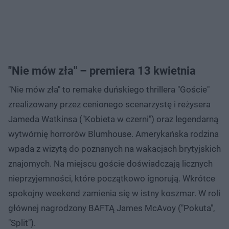
"Nie mów zła" – premiera 13 kwietnia
"Nie mów zła" to remake duńskiego thrillera "Goście"
zrealizowany przez cenionego scenarzystę i reżysera
Jameda Watkinsa ("Kobieta w czerni") oraz legendarną
wytwórnię horrorów Blumhouse. Amerykańska rodzina
wpada z wizytą do poznanych na wakacjach brytyjskich
znajomych. Na miejscu goście doświadczają licznych
nieprzyjemności, które początkowo ignorują. Wkrótce
spokojny weekend zamienia się w istny koszmar. W roli
głównej nagrodzony BAFTĄ James McAvoy ("Pokuta",
"Split").