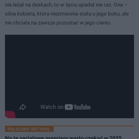
nie leżał na deskach, to w życiu upadał nie raz. Ona –
silna kobieta, która niezmiennie stała u jego boku, ale
nie chciała na zawsze pozostać w jego cieniu.
POLECANY ARTYKUŁ:
Na te serialowe premiery warto czekać w 2025