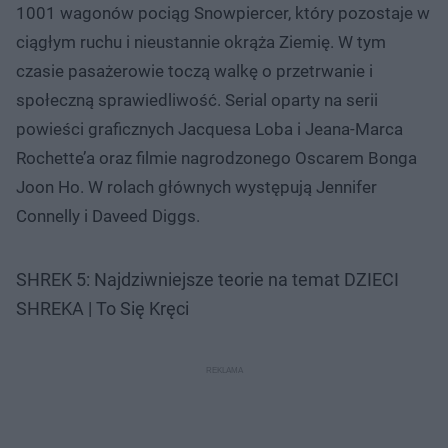
1001 wagonów pociąg Snowpiercer, który pozostaje w
ciągłym ruchu i nieustannie okrąża Ziemię. W tym
czasie pasażerowie toczą walkę o przetrwanie i
społeczną sprawiedliwość. Serial oparty na serii
powieści graficznych Jacquesa Loba i Jeana-Marca
Rochette’a oraz filmie nagrodzonego Oscarem Bonga
Joon Ho. W rolach głównych występują Jennifer
Connelly i Daveed Diggs.
SHREK 5: Najdziwniejsze teorie na temat DZIECI
SHREKA | To Się Kręci
Nie można odtworzyć wideo
Spróbuj ponownie