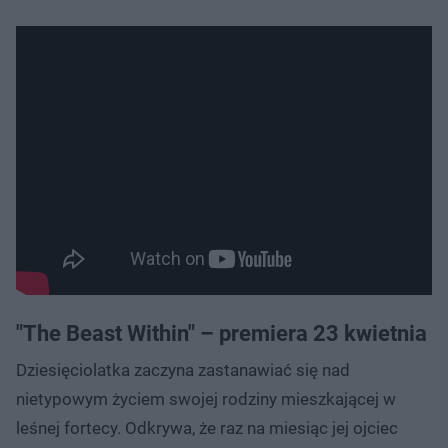
"The Beast Within" – premiera 23 kwietnia
Dziesięciolatka zaczyna zastanawiać się nad
nietypowym życiem swojej rodziny mieszkającej w
leśnej fortecy. Odkrywa, że raz na miesiąc jej ojciec