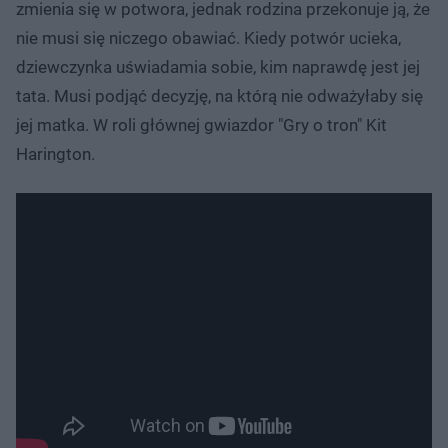
zmienia się w potwora, jednak rodzina przekonuje ją, że
nie musi się niczego obawiać. Kiedy potwór ucieka,
dziewczynka uświadamia sobie, kim naprawdę jest jej
tata. Musi podjąć decyzję, na którą nie odważyłaby się
jej matka. W roli głównej gwiazdor "Gry o tron" Kit
Harington.