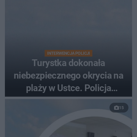
INTERWENCJA POLICJI
Turystka dokonała
niebezpiecznego okrycia na
plaży w Ustce. Policja
musiała zamknąć odcinek
15
wybrzeża