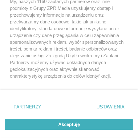
My, naszych 1160 zaufanych partnerów oraz inne
Żaden utwór zamieszczony w serwisie nie może być powielany i
podmioty z Grupy ZPR Media uzyskujemy dostęp i
rozpowszechniany lub dalej rozpowszechniany w jakikolwiek sposób (w
przechowujemy informacje na urządzeniu oraz
tym także elektroniczny lub mechaniczny) na jakimkolwiek polu
eksploatacji w jakiejkolwiek formie, włącznie z umieszczaniem w
przetwarzamy dane osobowe, takie jak unikalne
Internecie bez pisemnej zgody właściciela praw. Jakiekolwiek użycie lub
identyfikatory, standardowe informacje wysyłane przez
wykorzystanie utworów w całości lub w części z naruszeniem prawa,
tzn. bez właściwej zgody, jest zabronione pod groźbą kary i może być
urządzenie czy dane przeglądania w celu zapewniania
ścigane prawnie.
spersonalizowanych reklam, wybór spersonalizowanych
treści, pomiar reklam i treści, badanie odbiorców oraz
ulepszanie usług. Za zgodą Użytkownika my i Zaufani
Partnerzy możemy używać dokładnych danych
geolokalizacyjnych oraz aktywnie skanować
charakterystykę urządzenia do celów identyfikacji.
Ponieważ cenimy Twoją prywatność, prosimy o zgodę na
O nas
korzystanie z tych technologii poprzez kliknięcie
Informacje prawne
„Akceptuję”. Zgoda jest dobrowolna i zawsze możesz ją
zmienić/wycofać klikając przycisk ustawień prywatności
PARTNERZY
USTAWIENIA
Nasze serwisy
znajdujący się w lewym dolnym rogu strony
. Niektóre
rodzaje przetwarzania danych nie wymagają zgody
© 2026 Grupa ZPR Media
Akceptuję
użytkownika, ale masz prawo sprzeciwić się takiemu
przetwarzaniu. Preferencje będą miały zastosowanie tylko