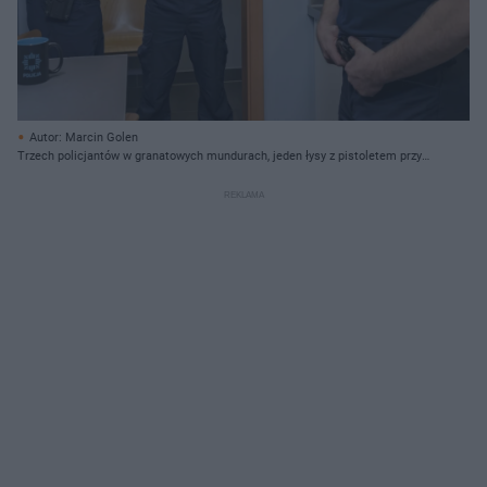
Autor: Marcin Golen
Trzech policjantów w granatowych mundurach, jeden łysy z pistoletem przy
pasie, drugi w koszuli, trzeci w koszulce polo, stojący w pomieszczeniu
przypominającym komisariat. W tle widoczny jest plakat oraz kubek z
napisem "POLICJA". Więcej o serialu "Policjantki i Policjanci" przeczytasz na
Super Seriale.