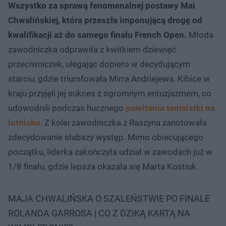
Wszystko za sprawą fenomenalnej postawy Mai
Chwalińskiej, która przeszła imponującą drogę od
kwalifikacji aż do samego finału French Open.
Młoda
zawodniczka odprawiła z kwitkiem dziewięć
przeciwniczek, ulegając dopiero w decydującym
starciu, gdzie triumfowała Mirra Andriejewa. Kibice w
kraju przyjęli jej sukces z ogromnym entuzjazmem, co
udowodnili podczas hucznego
powitania tenisistki na
lotnisku
. Z kolei zawodniczka z Raszyna zanotowała
zdecydowanie słabszy występ. Mimo obiecującego
początku, liderka zakończyła udział w zawodach już w
1/8 finału, gdzie lepsza okazała się Marta Kostiuk.
MAJA CHWALIŃSKA O SZALEŃSTWIE PO FINALE
ROLANDA GARROSA | CO Z DZIKĄ KARTĄ NA