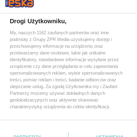
Drogi Użytkowniku,
My, naszych 1162 zaufanych partnerów oraz inne
Żaden utwór zamieszczony w serwisie nie może być powielany i
podmioty z Grupy ZPR Media uzyskujemy dostęp i
rozpowszechniany lub dalej rozpowszechniany w jakikolwiek sposób (w
przechowujemy informacje na urządzeniu oraz
tym także elektroniczny lub mechaniczny) na jakimkolwiek polu
eksploatacji w jakiejkolwiek formie, włącznie z umieszczaniem w
przetwarzamy dane osobowe, takie jak unikalne
Internecie bez pisemnej zgody właściciela praw. Jakiekolwiek użycie lub
identyfikatory, standardowe informacje wysyłane przez
wykorzystanie utworów w całości lub w części z naruszeniem prawa,
tzn. bez właściwej zgody, jest zabronione pod groźbą kary i może być
urządzenie czy dane przeglądania w celu zapewniania
ścigane prawnie.
spersonalizowanych reklam, wybór spersonalizowanych
treści, pomiar reklam i treści, badanie odbiorców oraz
ulepszanie usług. Za zgodą Użytkownika my i Zaufani
Partnerzy możemy używać dokładnych danych
geolokalizacyjnych oraz aktywnie skanować
charakterystykę urządzenia do celów identyfikacji.
Ponieważ cenimy Twoją prywatność, prosimy o zgodę na
O nas
korzystanie z tych technologii poprzez kliknięcie
Informacje prawne
„Akceptuję”. Zgoda jest dobrowolna i zawsze możesz ją
zmienić/wycofać klikając przycisk ustawień prywatności