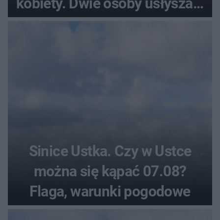
kobiety. Dwie osoby usłyszały
zarzut zabójstwa
Sinice Ustka. Czy w Ustce
można się kąpać 07.08?
Flaga, warunki pogodowe