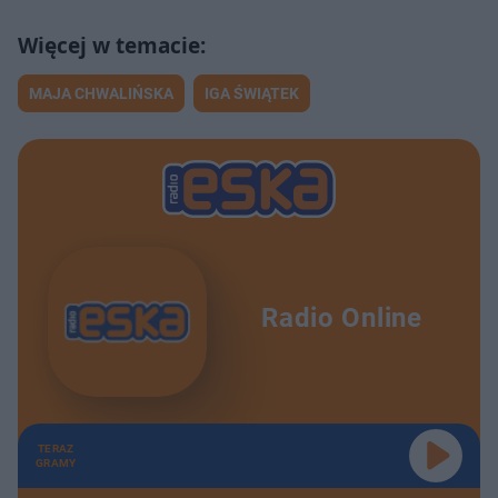
CZY KONIEC TRENERA URBANA JEST BLISKO? | SuperSport
12:28
ORŁY JANA URBANA | SuperSport
12:41
MAJA CHWALIŃSKA
IGA ŚWIĄTEK
PROBIERZ, MICHNIEWICZ, BRZĘCZEK co robią trenerzy reprezentacji | SuperSport
12:28
Julia SZEREMETA - rodzina i dzieci, ale najpierw złoto | SuperSport
27:57
TO PRZEROSŁO ADAMA MAŁYSZA | SuperSport
13:28
Sportowcy nabici w KRYPTOWALUTY | SuperSport
10:38
Radio Online
TEGO ŚWIĄTEK MOŻE ZAZDROŚCIĆ SABALENCE | SuperSport
11:41
CZY LEWANDOWSKI POWINIEN ODEJŚĆ Z KADRY | SuperSport
12:37
TERAZ
NOWA MIOTŁA W SZTABIE ŚWIĄTEK | SuperSport
12:57
GRAMY