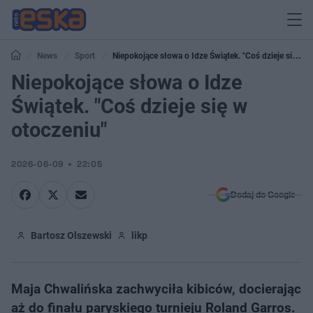
News
Sport
Niepokojące słowa o Idze Świątek. "Coś dzieje się w
otoczeniu"
Niepokojące słowa o Idze
Świątek. "Coś dzieje się w
otoczeniu"
2026-06-09
22:05
Dodaj do Google
Bartosz Olszewski
likp
Maja Chwalińska zachwyciła kibiców, docierając
aż do finału paryskiego turnieju Roland Garros.