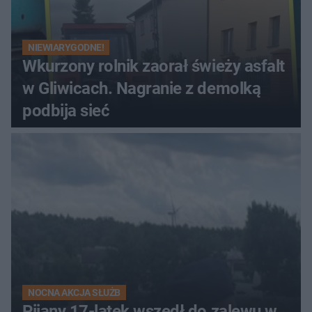
NIEWIARYGODNE!
Wkurzony rolnik zaorał świeży asfalt
w Gliwicach. Nagranie z demolką
podbija sieć
NOCNA AKCJA SŁUŻB
Pijany 17-latek wszedł do zalewu w