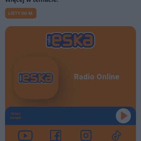
DARIA ZE ŚLĄSKA o tym gdzie Była i gdzie chce być. MÓJ PIERWSZY RAZ
4:16
LISTY DO M.
Red Lips o Delfinie, szczęściu i piersi z kurczaka?! MÓJ PIERWSZY RAZ
17:38
Kwiat Jabłoni, pierwszy milion i tanie wino. MÓJ PIERWSZY RAZ
9:36
Radio Online
TERAZ
GRAMY