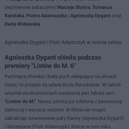
niezmiennie zobaczymy
Macieja Stuhra
,
Tomasza
Karolaka
,
Piotra Adamczyka
i
Agnieszkę Dygant
oraz
Darię Widawską
.
Agnieszka Dygant i Piotr Adamczyk w scenie seksu
Agnieszka Dygant olśniła podczas
premiery "Listów do M. 6"
Pachnąca choinka i biały puch zalegający na ulicach
miast, to przepis na udane Boże Narodzenie. W takich
właśnie okolicznościach osadzona jest fabuła serii
"Listów do M."
. Nowa, szósta już odsłona z pewnością
zaskoczy i wzruszy widzów. W filmie nie mogło
zabraknąć zwariowanej pary Kariny (Agnieszka Dygant)
i Szczepana (Piotr Adamczyk), którzy w tym roku