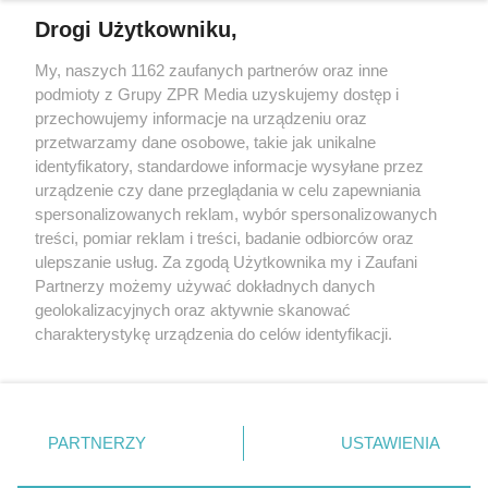
Drogi Użytkowniku,
My, naszych 1162 zaufanych partnerów oraz inne
Żaden utwór zamieszczony w serwisie nie może być powielany i
podmioty z Grupy ZPR Media uzyskujemy dostęp i
rozpowszechniany lub dalej rozpowszechniany w jakikolwiek sposób (w
przechowujemy informacje na urządzeniu oraz
tym także elektroniczny lub mechaniczny) na jakimkolwiek polu
eksploatacji w jakiejkolwiek formie, włącznie z umieszczaniem w
przetwarzamy dane osobowe, takie jak unikalne
Internecie bez pisemnej zgody właściciela praw. Jakiekolwiek użycie lub
identyfikatory, standardowe informacje wysyłane przez
wykorzystanie utworów w całości lub w części z naruszeniem prawa,
tzn. bez właściwej zgody, jest zabronione pod groźbą kary i może być
urządzenie czy dane przeglądania w celu zapewniania
ścigane prawnie.
spersonalizowanych reklam, wybór spersonalizowanych
treści, pomiar reklam i treści, badanie odbiorców oraz
ulepszanie usług. Za zgodą Użytkownika my i Zaufani
Partnerzy możemy używać dokładnych danych
geolokalizacyjnych oraz aktywnie skanować
charakterystykę urządzenia do celów identyfikacji.
Ponieważ cenimy Twoją prywatność, prosimy o zgodę na
O nas
korzystanie z tych technologii poprzez kliknięcie
Informacje prawne
„Akceptuję”. Zgoda jest dobrowolna i zawsze możesz ją
zmienić/wycofać klikając przycisk ustawień prywatności
PARTNERZY
USTAWIENIA
Nasze serwisy
znajdujący się w lewym dolnym rogu strony
. Niektóre
rodzaje przetwarzania danych nie wymagają zgody
© 2026 Grupa ZPR Media