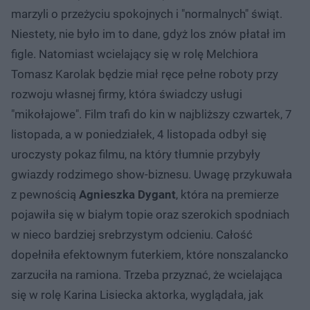
marzyli o przeżyciu spokojnych i "normalnych" świąt.
Niestety, nie było im to dane, gdyż los znów płatał im
figle. Natomiast wcielający się w rolę Melchiora
Tomasz Karolak będzie miał ręce pełne roboty przy
rozwoju własnej firmy, która świadczy usługi
"mikołajowe". Film trafi do kin w najbliższy czwartek, 7
listopada, a w poniedziałek, 4 listopada odbył się
uroczysty pokaz filmu, na który tłumnie przybyły
gwiazdy rodzimego show-biznesu. Uwagę przykuwała
z pewnością
Agnieszka Dygant
, która na premierze
pojawiła się w białym topie oraz szerokich spodniach
w nieco bardziej srebrzystym odcieniu. Całość
dopełniła efektownym futerkiem, które nonszalancko
zarzuciła na ramiona. Trzeba przyznać, że wcielająca
się w rolę Karina Lisiecka aktorka, wyglądała, jak