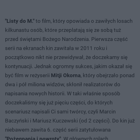
"Listy do M."
to film, który opowiada o zawiłych losach
kilkunastu osób, które przeplatają się ze sobą tuż
przed świętami Bożego Narodzenia. Pierwsza część
serii na ekranach kin zawitała w 2011 roku i
początkowo nikt nie przewidywał, że doczekamy się
kontynuacji. Jednak ogromny sukces, jakim okazał się
być film w reżyserii
Mitji Okorna
, który obejrzało ponad
dwa i pół miliona widzów, skłonił realizatorów do
napisania nowych historii. W taki właśnie sposób
doczekaliśmy się już pięciu części, do których
scenariusz napisali Ci sami twórcy, czyli Marcin
Baczyński i Mariusz Kuczewski (od 2 części). Do kin już
niebawem zawita 6. część serii zatytułowana
"Pożegnania i powroty"
. W głównych rolach