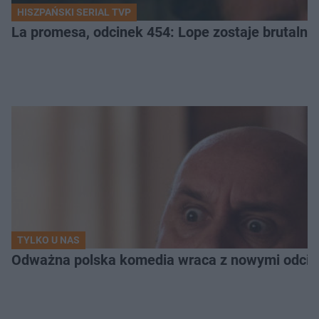
HISZPAŃSKI SERIAL TVP
La promesa, odcinek 454: Lope zostaje brutalni
TYLKO U NAS
Odważna polska komedia wraca z nowymi odcink