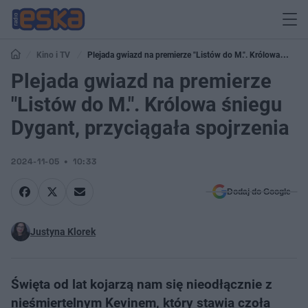
Kino i TV
Plejada gwiazd na premierze "Listów do M.". Królowa
śniegu Dygant, przyciągała spojrzenia
Plejada gwiazd na premierze
"Listów do M.". Królowa śniegu
Dygant, przyciągała spojrzenia
2024-11-05
10:33
Dodaj do Google
Justyna Klorek
Święta od lat kojarzą nam się nieodłącznie z
nieśmiertelnym Kevinem, który stawia czoła