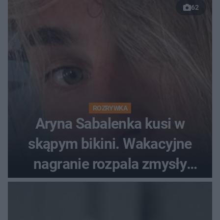
62
ROZRYWKA
Aryna Sabalenka kusi w
skąpym bikini. Wakacyjne
nagranie rozpala zmysły
fanów