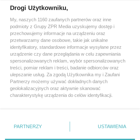
Drogi Użytkowniku,
My, naszych 1160 zaufanych partnerów oraz inne
Żaden utwór zamieszczony w serwisie nie może być powielany i
podmioty z Grupy ZPR Media uzyskujemy dostęp i
rozpowszechniany lub dalej rozpowszechniany w jakikolwiek sposób (w
przechowujemy informacje na urządzeniu oraz
tym także elektroniczny lub mechaniczny) na jakimkolwiek polu
eksploatacji w jakiejkolwiek formie, włącznie z umieszczaniem w
przetwarzamy dane osobowe, takie jak unikalne
Internecie bez pisemnej zgody właściciela praw. Jakiekolwiek użycie lub
identyfikatory, standardowe informacje wysyłane przez
wykorzystanie utworów w całości lub w części z naruszeniem prawa,
tzn. bez właściwej zgody, jest zabronione pod groźbą kary i może być
urządzenie czy dane przeglądania w celu zapewniania
ścigane prawnie.
spersonalizowanych reklam, wybór spersonalizowanych
treści, pomiar reklam i treści, badanie odbiorców oraz
ulepszanie usług. Za zgodą Użytkownika my i Zaufani
Partnerzy możemy używać dokładnych danych
geolokalizacyjnych oraz aktywnie skanować
charakterystykę urządzenia do celów identyfikacji.
Ponieważ cenimy Twoją prywatność, prosimy o zgodę na
O nas
korzystanie z tych technologii poprzez kliknięcie
Informacje prawne
„Akceptuję”. Zgoda jest dobrowolna i zawsze możesz ją
zmienić/wycofać klikając przycisk ustawień prywatności
PARTNERZY
USTAWIENIA
Nasze serwisy
znajdujący się w lewym dolnym rogu strony
. Niektóre
rodzaje przetwarzania danych nie wymagają zgody
© 2026 Grupa ZPR Media