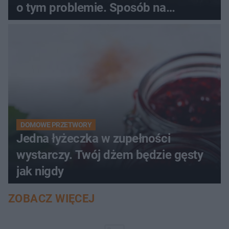
o tym problemie. Sposób na
pociemniałą biżuterię
DOMOWE PRZETWORY
Jedna łyżeczka w zupełności
wystarczy. Twój dżem będzie gęsty
jak nigdy
ZOBACZ WIĘCEJ