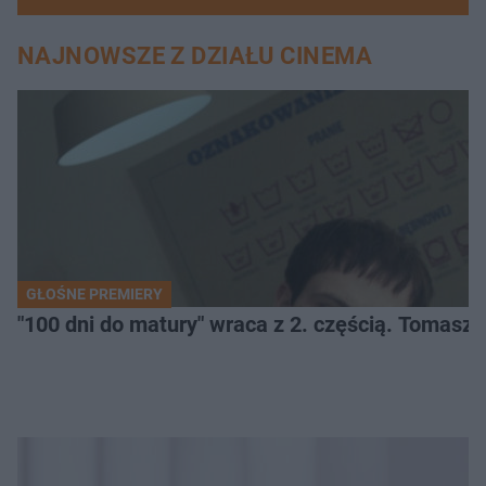
NAJNOWSZE Z DZIAŁU CINEMA
GŁOŚNE PREMIERY
"100 dni do matury" wraca z 2. częścią. Tomasz 