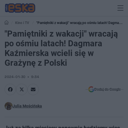
Kino i TV
"Pamiętniki z wakacji" wracają po ośmiu latach! Dagmara
Kaźmierska wcieli się w Grażynę z Polski
"Pamiętniki z wakacji" wracają
po ośmiu latach! Dagmara
Kaźmierska wcieli się w
Grażynę z Polski
2024-01-30
9:34
Dodaj do Google
Julia Mościńska
Już za kilka miesięcy ponownie będziemy więc