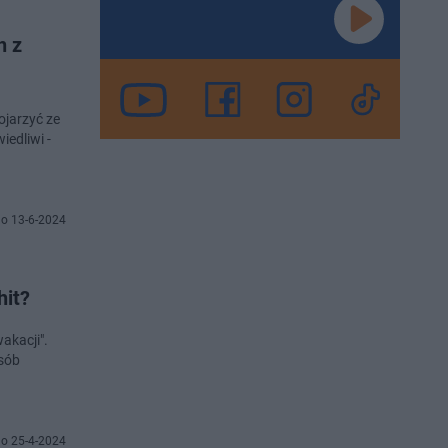
h z
ojarzyć ze
edliwi -
o 13-6-2024
hit?
akacji".
osób
o 25-4-2024