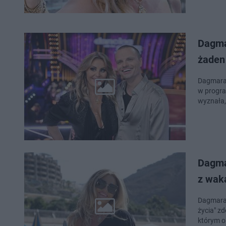
Dagma
żaden 
Dagmara 
w progra
wyznała, 
Dagma
z wak
Dagmara 
życia" z
którym o