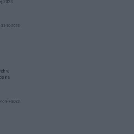
nę 2024
 31-10-2023
nych w
lop na
no 9-7-2023