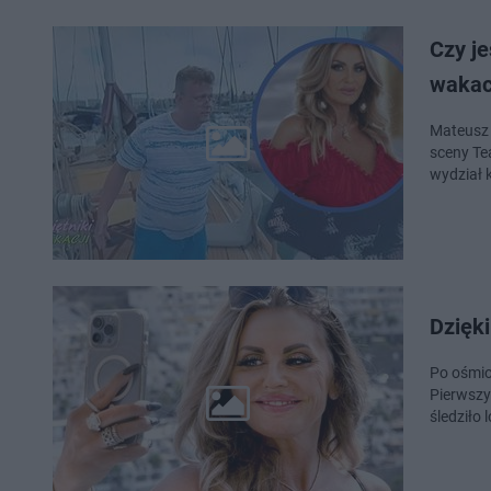
Czy j
wakacj
Mateusz 
sceny Te
wydział 
Dzięki
Po ośmiol
Pierwszy
śledziło