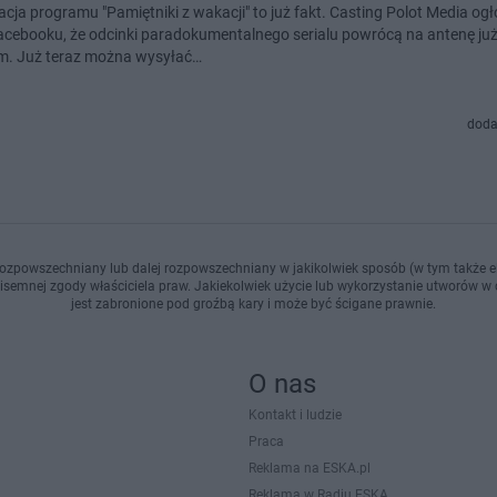
cja programu "Pamiętniki z wakacji" to już fakt. Casting Polot Media ogł
cebooku, że odcinki paradokumentalnego serialu powrócą na antenę ju
. Już teraz można wysyłać…
doda
ozpowszechniany lub dalej rozpowszechniany w jakikolwiek sposób (w tym także el
pisemnej zgody właściciela praw. Jakiekolwiek użycie lub wykorzystanie utworów w c
jest zabronione pod groźbą kary i może być ścigane prawnie.
O nas
Kontakt i ludzie
Praca
Reklama na ESKA.pl
Reklama w Radiu ESKA