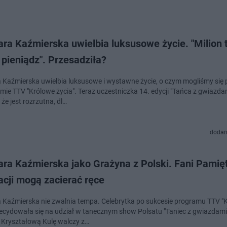
ra Kaźmierska uwielbia luksusowe życie. "Milion 
pieniądz". Przesadziła?
Kaźmierska uwielbia luksusowe i wystawne życie, o czym mogliśmy się
mie TTV "Królowe życia". Teraz uczestniczka 14. edycji "Tańca z gwiazda
że jest rozrzutna, dl…
dodan
ra Kaźmierska jako Grażyna z Polski. Fani Pamię
acji mogą zacierać ręce
Kaźmierska nie zwalnia tempa. Celebrytka po sukcesie programu TTV "
decydowała się na udział w tanecznym show Polsatu "Taniec z gwiazdami
 Kryształową Kulę walczy z…