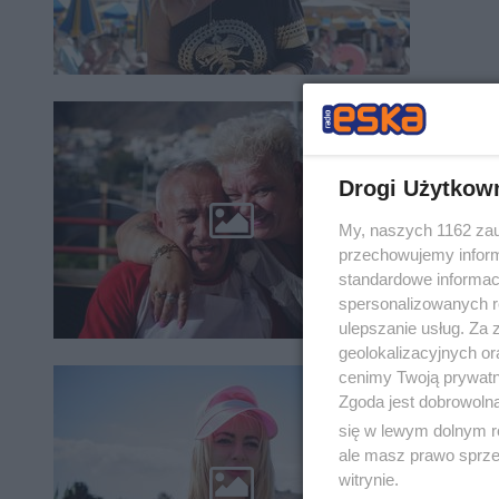
Kowals
wydar
Drogi Użytkow
W nowym 
My, naszych 1162 zau
niedziele
noc, gdy
przechowujemy informa
standardowe informac
spersonalizowanych re
ulepszanie usług. Za
geolokalizacyjnych or
cenimy Twoją prywatno
Jessi
Zgoda jest dobrowoln
ogląd
się w lewym dolnym r
ale masz prawo sprzec
W nowym 
witrynie.
poniedzi