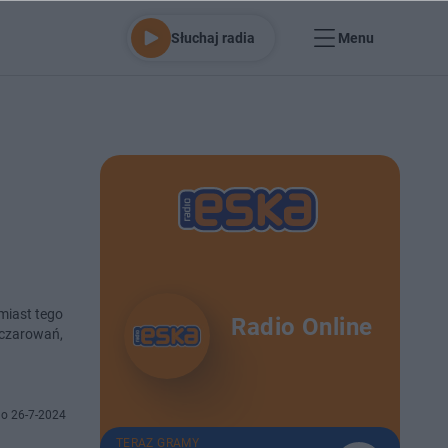
Słuchaj radia
Menu
miast tego
Radio Online
ozczarowań,
o 26-7-2024
TERAZ GRAMY