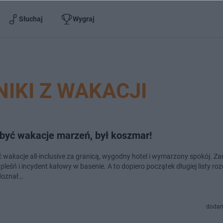
Słuchaj
Wygraj
IKI Z WAKACJI
 być wakacje marzeń, był koszmar!
ć wakacje all-inclusive za granicą, wygodny hotel i wymarzony spokój. Za
 pleśń i incydent kałowy w basenie. A to dopiero początek długiej listy r
doznał…
dodan