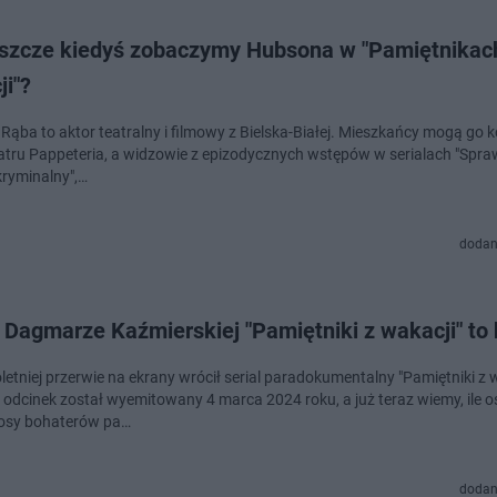
eszcze kiedyś zobaczymy Hubsona w "Pamiętnikac
i"?
Rąba to aktor teatralny i filmowy z Bielska-Białej. Mieszkańcy mogą go k
atru Pappeteria, a widzowie z epizodycznych wstępów w serialach "Sprawi
kryminalny",…
dodan
 Dagmarze Kaźmierskiej "Pamiętniki z wakacji" to 
etniej przerwie na ekrany wrócił serial paradokumentalny "Pamiętniki z w
 odcinek został wyemitowany 4 marca 2024 roku, a już teraz wiemy, ile 
 losy bohaterów pa…
dodan