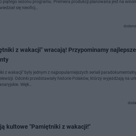
do piątego sezonu programu. Premiera produkcji planowana jest na wios
wiedział się nieoficj…
dodano
tniki z wakacji" wracają! Przypominamy najlepsze
nty
iki z wakacji" były jednym z najpopularniejszych seriali paradokumental
telewizji. Odcinki przedstawiały historie Polaków, którzy wyjeżdżają na ur
naryjskie. Więk…
doda
ą kultowe "Pamiętniki z wakacji!"