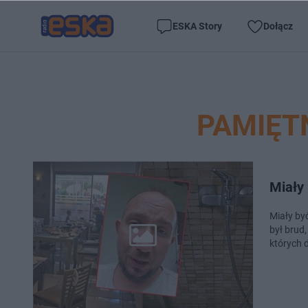
ESKA Story
Dołącz
PAMIĘTN
Miały
Miały by
był brud,
których 