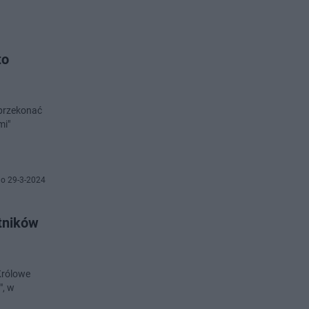
to
 przekonać
mi"
o 29-3-2024
tników
Królowe
", w