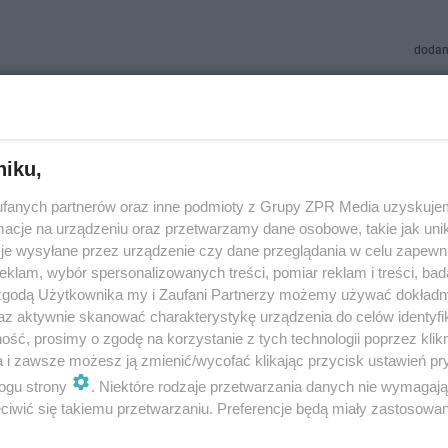
dodan
cy i magiczne ciasteczka w "Pamiętnikach z wakac
zy się 11 marca?
niku,
tygodniu premier „Pamiętników z wakacji” – od poniedziałku do piątku 
fanych partnerów oraz inne podmioty z Grupy ZPR Media uzyskujem
 o godz. 21:00 w Czwórce – rodzinę Kowalskich czekają kolejne perypetie 
 nowy znajomy zapro…
cje na urządzeniu oraz przetwarzamy dane osobowe, takie jak unika
je wysyłane przez urządzenie czy dane przeglądania w celu zapewn
klam, wybór spersonalizowanych treści, pomiar reklam i treści, bad
doda
 zgodą Użytkownika my i Zaufani Partnerzy możemy używać dokład
az aktywnie skanować charakterystykę urządzenia do celów identyfi
ść, prosimy o zgodę na korzystanie z tych technologii poprzez klikn
ca Miemiec wystąpi w „Pamiętnikach z wakacji”. K
a i zawsze możesz ją zmienić/wycofać klikając przycisk ustawień pr
ać nowy sezon serialu?
ogu strony
. Niektóre rodzaje przetwarzania danych nie wymagaj
iwić się takiemu przetwarzaniu. Preferencje będą miały zastosowanie
sezonie kultowych „Pamiętników z wakacji”, które będzie można ogląd
ałku do piątku i w niedziele o 21:00 w Czwórce, wystąpi Jessica Miemiec.