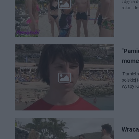
zdjęcia 
roku - do
"Pamię
mome
"Pamiętn
polskiej 
Wyspy Ka
Wracaj