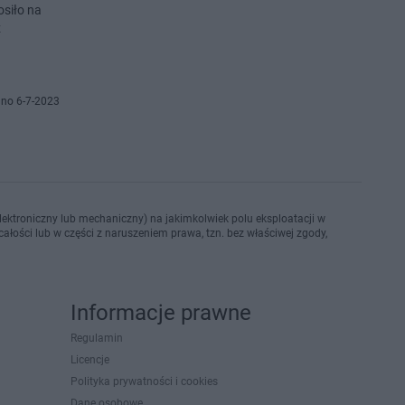
osiło na
ż
no 6-7-2023
ektroniczny lub mechaniczny) na jakimkolwiek polu eksploatacji w
ałości lub w części z naruszeniem prawa, tzn. bez właściwej zgody,
Informacje prawne
Regulamin
Licencje
Polityka prywatności i cookies
Dane osobowe