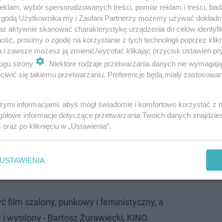
klam, wybór spersonalizowanych treści, pomiar reklam i treści, bad
 zgodą Użytkownika my i Zaufani Partnerzy możemy używać dokład
az aktywnie skanować charakterystykę urządzenia do celów identyfi
ść, prosimy o zgodę na korzystanie z tych technologii poprzez klikn
a i zawsze możesz ją zmienić/wycofać klikając przycisk ustawień pr
ogu strony
. Niektóre rodzaje przetwarzania danych nie wymagaj
iwić się takiemu przetwarzaniu. Preferencje będą miały zastosowanie
wodów roku. Krytycy nie mieli litości
szymi informacjami, abyś mógł świadomie i komfortowo korzystać z
 "pochwalić się" wynikiem
zaledwie 57% pozytywnych n
gółowe informacje dotyczące przetwarzania Twoich danych znajdzi
e wzgórza"). W polskim Filmwebie widnieje zaś ocena
4.7
s
oraz po kliknięciu w „Ustawienia”.
mi recenzenci piszą:
USTAWIENIA
 kąpiel - Ewelina Leszczyńska, Filmweb.
 film szalony, punkowy i feministyczny, a
i wysilony - Bartosz Żurawiecki, KINO.