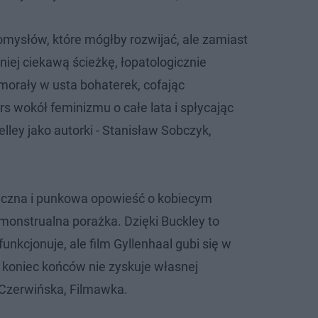
omysłów, które mógłby rozwijać, ale zamiast
niej ciekawą ścieżkę, łopatologicznie
morały w usta bohaterek, cofając
s wokół feminizmu o całe lata i spłycając
ley jako autorki - Stanisław Sobczyk,
yczna i punkowa opowieść o kobiecym
onstrualna porażka. Dzięki Buckley to
funkcjonuje, ale film Gyllenhaal gubi się w
koniec końców nie zyskuje własnej
 Czerwińska, Filmawka.