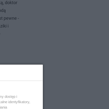
ą, doktor
odą
st pewne -
iki i
e
y dostęp i
lne identyfikatory,
iania