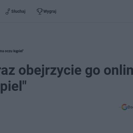
Słuchaj
Wygraj
na oczu kąpiel"
az obejrzycie go onlin
piel"
Do