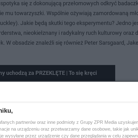
m spotyka się z dokonującą przełomowych odkryć badaczk
zenie mu towarzyszki. Wspólnie ożywiają zamordowaną mł
 Buckley). Jakie będą skutki tego eksperymentu? Jedno je
derstwa, nieokiełznany i radykalny ruch kulturowy oraz dz
k. W obsadzie znaleźli się również Peter Sarsgaard, Jak
my uchodzą za PRZEKLĘTE | To się kręci
niku,
fanych partnerów oraz inne podmioty z Grupy ZPR Media uzyskujem
cje na urządzeniu oraz przetwarzamy dane osobowe, takie jak unika
je wysyłane przez urządzenie czy dane przeglądania w celu zapewn