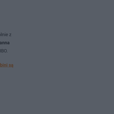
lnie z
anna
HBO.
bini są