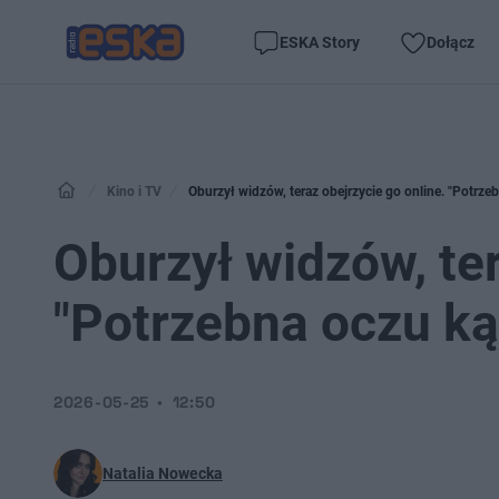
ESKA Story
Dołącz
Kino i TV
Oburzył widzów, teraz obejrzycie go online. "Potrzeb
Oburzył widzów, ter
"Potrzebna oczu ką
2026-05-25
12:50
Natalia Nowecka