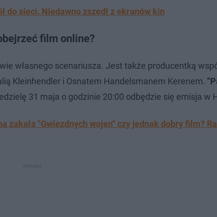
ił do sieci. Niedawno zszedł z ekranów kin
bejrzeć film online?
wie własnego scenariusza. Jest także producentką wspó
Talią Kleinhendler i Osnatem Handelsmanem Kerenem.
"P
iedzielę 31 maja o godzinie 20:00 odbędzie się emisja w 
jna zakała "Gwiezdnych wojen" czy jednak dobry film? Ra