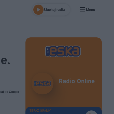
Słuchaj radia
Menu
e.
Radio Online
daj do Google
TERAZ GRAMY