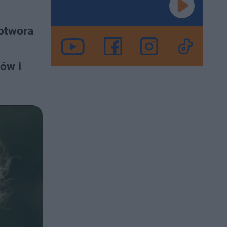
potwora
zów i