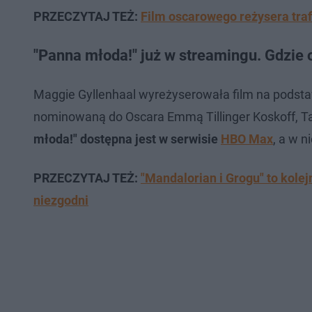
PRZECZYTAJ TEŻ:
Film oscarowego reżysera traf
"Panna młoda!" już w streamingu. Gdzie o
Maggie Gyllenhaal wyreżyserowała film na podsta
nominowaną do Oscara Emmą Tillinger Koskoff, 
młoda!" dostępna jest w serwisie
HBO Max
, a w n
PRZECZYTAJ TEŻ:
"Mandalorian i Grogu" to kole
niezgodni