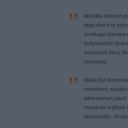
Ma kilka dobrych p
tego obiera tę najm
wciskając banalne 
hollywoodzki dyskur
wizerunek Mary Shel
Immersja.
Miała być feminist
monstrum, wyszła m
laboratorium jakoś 
mnogości wątków i 
tożsamości - Anna