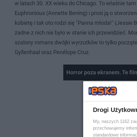
w latach 30. XX wieku do Chicago. To właśnie ta
Euphronious (Annette Bening) i prosi ją o stwor
kobietę i tak oto rodzi się "Panna młoda!" (Jessie
żadne z nich nie było w stanie ich przewidzieć. Mor
szalony romans dwójki wyrzutków to tylko począte
Gyllenhaal oraz Penélope Cruz.
Horror poza ekranem. Te fil
Drogi Użytkow
My, naszych 1162 zau
przechowujemy informa
standardowe informac