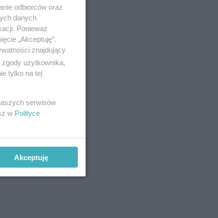
anie odbiorców oraz
nych danych
kacji. Ponieważ
ięcie „Akceptuję”.
ywatności znajdujący
ą zgody użytkownika,
 tylko na tej
 naszych serwisów
ot
od
esz w
Polityce
/10
Akceptuję