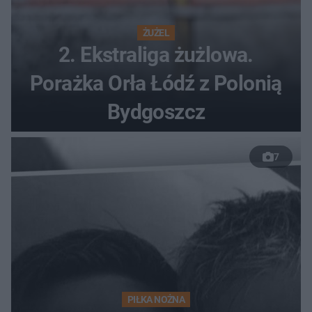
ŻUŻEL
2. Ekstraliga żużlowa.
Porażka Orła Łódź z Polonią
Bydgoszcz
7
PIŁKA NOŻNA