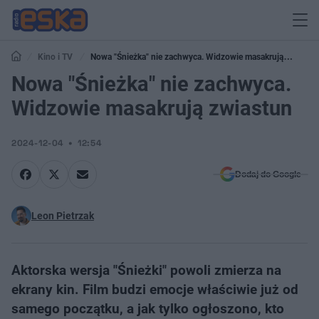
Kino i TV
Nowa "Śnieżka" nie zachwyca. Widzowie masakrują
zwiastun
Nowa "Śnieżka" nie zachwyca.
Widzowie masakrują zwiastun
2024-12-04
12:54
Dodaj do Google
Leon Pietrzak
Aktorska wersja "Śnieżki" powoli zmierza na
ekrany kin. Film budzi emocje właściwie już od
samego początku, a jak tylko ogłoszono, kto