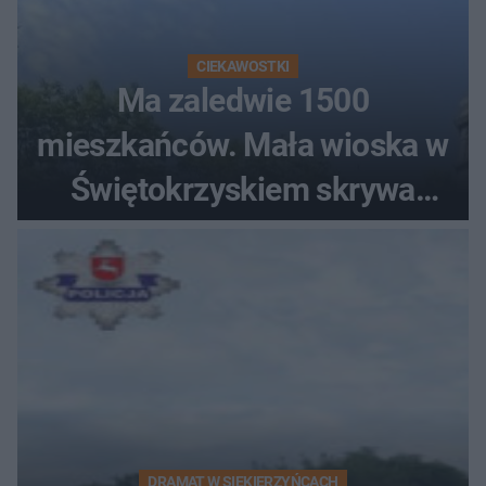
CIEKAWOSTKI
Ma zaledwie 1500
mieszkańców. Mała wioska w
Świętokrzyskiem skrywa
zabytki, bywał tu nawet król
DRAMAT W SIEKIERZYŃCACH