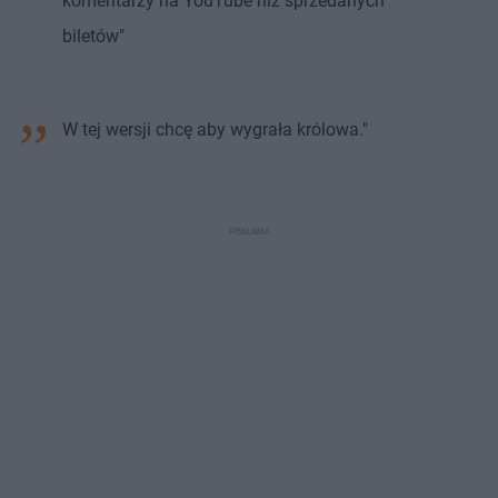
komentarzy na YouTube niż sprzedanych
biletów"
W tej wersji chcę aby wygrała królowa."