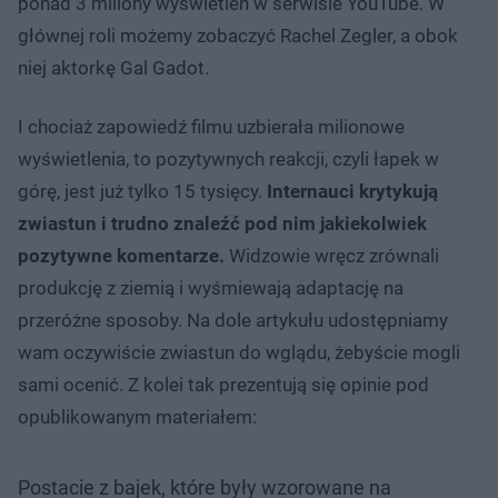
ponad 3 miliony wyświetleń w serwisie YouTube. W
głównej roli możemy zobaczyć Rachel Zegler, a obok
niej aktorkę Gal Gadot.
I chociaż zapowiedź filmu uzbierała milionowe
wyświetlenia, to pozytywnych reakcji, czyli łapek w
górę, jest już tylko 15 tysięcy.
Internauci krytykują
zwiastun i trudno znaleźć pod nim jakiekolwiek
pozytywne komentarze.
Widzowie wręcz zrównali
produkcję z ziemią i wyśmiewają adaptację na
przeróżne sposoby. Na dole artykułu udostępniamy
wam oczywiście zwiastun do wglądu, żebyście mogli
sami ocenić. Z kolei tak prezentują się opinie pod
opublikowanym materiałem:
Postacie z bajek, które były wzorowane na