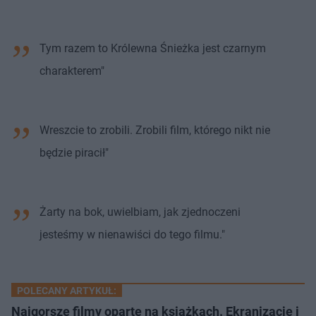
Tym razem to Królewna Śnieżka jest czarnym
charakterem"
Wreszcie to zrobili. Zrobili film, którego nikt nie
będzie piracił"
Żarty na bok, uwielbiam, jak zjednoczeni
jesteśmy w nienawiści do tego filmu."
POLECANY ARTYKUŁ:
Najgorsze filmy oparte na książkach. Ekranizacje i