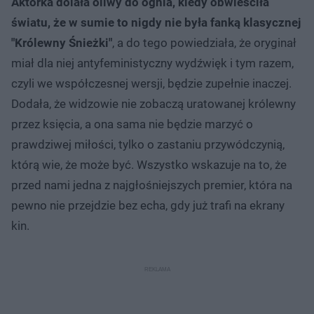
Aktorka dolała oliwy do ognia, kiedy obwieściła
światu, że w sumie to nigdy nie była fanką klasycznej
"Królewny Śnieżki"
, a do tego powiedziała, że oryginał
miał dla niej antyfeministyczny wydźwięk i tym razem,
czyli we współczesnej wersji, będzie zupełnie inaczej.
Dodała, że widzowie nie zobaczą uratowanej królewny
przez księcia, a ona sama nie będzie marzyć o
prawdziwej miłości, tylko o zastaniu przywódczynią,
którą wie, że może być. Wszystko wskazuje na to, że
przed nami jedna z najgłośniejszych premier, która na
pewno nie przejdzie bez echa, gdy już trafi na ekrany
kin.