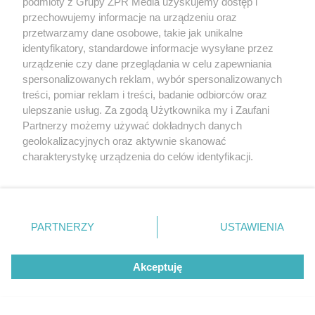
podmioty z Grupy ZPR Media uzyskujemy dostęp i
powód decyzji
przechowujemy informacje na urządzeniu oraz
przetwarzamy dane osobowe, takie jak unikalne
identyfikatory, standardowe informacje wysyłane przez
urządzenie czy dane przeglądania w celu zapewniania
spersonalizowanych reklam, wybór spersonalizowanych
treści, pomiar reklam i treści, badanie odbiorców oraz
ulepszanie usług. Za zgodą Użytkownika my i Zaufani
Partnerzy możemy używać dokładnych danych
geolokalizacyjnych oraz aktywnie skanować
charakterystykę urządzenia do celów identyfikacji.
Ponieważ cenimy Twoją prywatność, prosimy o zgodę na
SPOSÓB NA SZKODNIKA
korzystanie z tych technologii poprzez kliknięcie
Kret znów rozkopuje trawnik?
„Akceptuję”. Zgoda jest dobrowolna i zawsze możesz ją
zmienić/wycofać klikając przycisk ustawień prywatności
Wystarczy popularny produkt z
PARTNERZY
USTAWIENIA
znajdujący się w lewym dolnym rogu strony
. Niektóre
kuchni, by uciekł w popłochu
rodzaje przetwarzania danych nie wymagają zgody
Akceptuję
użytkownika, ale masz prawo sprzeciwić się takiemu
przetwarzaniu. Preferencje będą miały zastosowanie tylko
na tej witrynie.