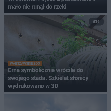
mało nie runął do rzeki
6
WARSZAWSKIE ZOO
Erna symbolicznie wróciła do
swojego stada. Szkielet słonicy
wydrukowano w 3D