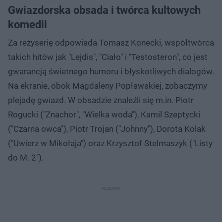
Gwiazdorska obsada i twórca kultowych
komedii
Za reżyserię odpowiada Tomasz Konecki, współtwórca
takich hitów jak "Lejdis", "Ciało" i "Testosteron", co jest
gwarancją świetnego humoru i błyskotliwych dialogów.
Na ekranie, obok Magdaleny Popławskiej, zobaczymy
plejadę gwiazd. W obsadzie znaleźli się m.in. Piotr
Rogucki ("Znachor", "Wielka woda"), Kamil Szeptycki
("Czarna owca"), Piotr Trojan ("Johnny"), Dorota Kolak
("Uwierz w Mikołaja") oraz Krzysztof Stelmaszyk ("Listy
do M. 2").