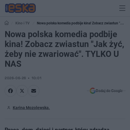
Kino i TV
Nowa polska komedia podbije kina! Zobacz zwiastun "Jak
żyć, żeby nie zwariować". TYLKO U NAS
Nowa polska komedia podbije
kina! Zobacz zwiastun "Jak żyć,
żeby nie zwariować". TYLKO U
NAS
2026-06-26
10:01
Dodaj do Google
Karina Mozolewska.
Praca, dom, dzieci i partner, który zdradza.