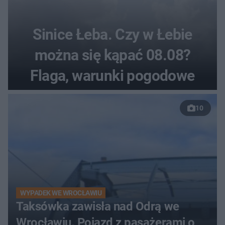
Sinice Łeba. Czy w Łebie
można się kąpać 08.08?
Flaga, warunki pogodowe
10
WYPADEK WE WROCŁAWIU
Taksówka zawisła nad Odrą we
Wrocławiu. Pojazd z pasażerami o