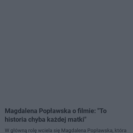
Magdalena Popławska o filmie: "To
historia chyba każdej matki"
W główną rolę wciela się Magdalena Popławska, która