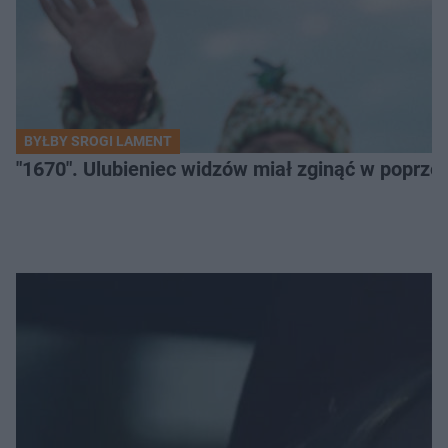
BYŁBY SROGI LAMENT
"1670". Ulubieniec widzów miał zginąć w poprze